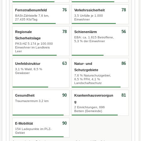
76
78
Fernstraßenumfeld
Verkehrssicherheit
BASt-Zählstelle 7,6 km,
3,5 Unfälle je 1.000
27.435 Kfz/Tag
Einwohner
78
56
Regionale
Schienenlärm
EBA: ca. 1.815 Betroffene,
Sicherheitslage
5,3 % der Einwohner
PKS-HZ 5.174 je 100.000
Einwohner im Landkreis
Leer
63
86
Umfeldstruktur
Natur- und
3,1 % Wald, 8,5 %
Schutzgebiete
Gewässer
7,6 % Naturschutzgebiet,
6,5 % FFH, 4,1 %
Landschaftsschutz
90
81
Gesundheit
Krankenhausversorgun
Traumazentrum 3,2 km
g
2 Einrichtungen, 696
Betten (Gemeinde)
90
E-Mobilität
154 Ladepunkte im PLZ-
Gebiet