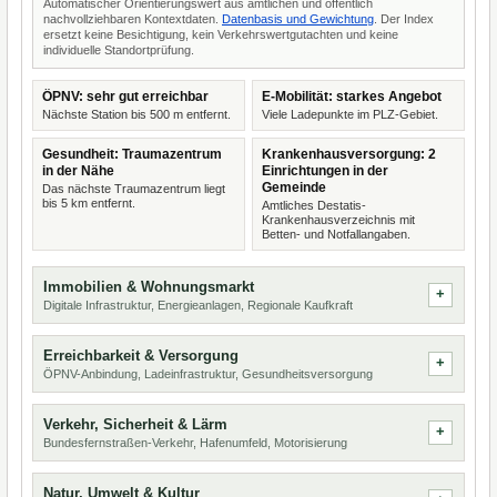
Automatischer Orientierungswert aus amtlichen und öffentlich
nachvollziehbaren Kontextdaten.
Datenbasis und Gewichtung
. Der Index
ersetzt keine Besichtigung, kein Verkehrswertgutachten und keine
individuelle Standortprüfung.
ÖPNV: sehr gut erreichbar
E-Mobilität: starkes Angebot
Nächste Station bis 500 m entfernt.
Viele Ladepunkte im PLZ-Gebiet.
Gesundheit: Traumazentrum
Krankenhausversorgung: 2
in der Nähe
Einrichtungen in der
Gemeinde
Das nächste Traumazentrum liegt
bis 5 km entfernt.
Amtliches Destatis-
Krankenhausverzeichnis mit
Betten- und Notfallangaben.
Immobilien & Wohnungsmarkt
Digitale Infrastruktur, Energieanlagen, Regionale Kaufkraft
Erreichbarkeit & Versorgung
ÖPNV-Anbindung, Ladeinfrastruktur, Gesundheitsversorgung
Verkehr, Sicherheit & Lärm
Bundesfernstraßen-Verkehr, Hafenumfeld, Motorisierung
Natur, Umwelt & Kultur