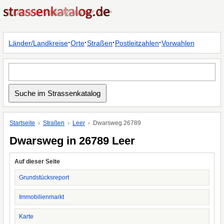
·
·
·
·
Länder/Landkreise
Orte
Straßen
Postleitzahlen
Vorwahlen
Startseite
Straßen
Leer
Dwarsweg 26789
Dwarsweg in 26789 Leer
Auf dieser Seite
Grundstücksreport
Immobilienmarkt
Karte