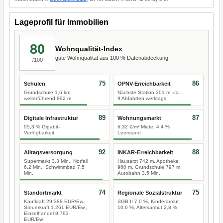
Lageprofil für Immobilien
80
Wohnqualität-Index
gute Wohnqualität aus 100 % Datenabdeckung.
/100
75
86
Schulen
ÖPNV-Erreichbarkeit
Grundschule 1,6 km,
Nächste Station 301 m, ca.
weiterführend 892 m
9 Abfahrten werktags
89
87
Digitale Infrastruktur
Wohnungsmarkt
95,3 % Gigabit-
6,32 €/m² Miete, 4,4 %
Verfügbarkeit
Leerstand
92
88
Alltagsversorgung
INKAR-Erreichbarkeit
Supermarkt 3,3 Min., Notfall
Hausarzt 742 m, Apotheke
6,2 Min., Schwimmbad 7,5
960 m, Grundschule 797 m,
Min.
Autobahn 3,5 Min.
74
75
Standortmarkt
Regionale Sozialstruktur
Kaufkraft 29.388 EUR/Ew.,
SGB II 7,0 %, Kinderarmut
Steuerkraft 1.261 EUR/Ew.,
10,6 %, Altersarmut 2,8 %
Einzelhandel 8.793
EUR/Ew.