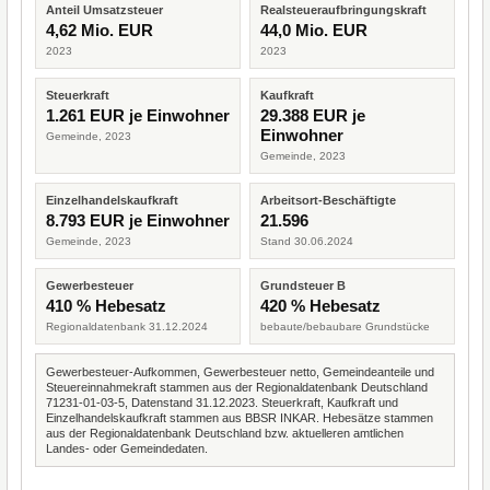
Anteil Umsatzsteuer
Realsteueraufbringungskraft
4,62 Mio. EUR
44,0 Mio. EUR
2023
2023
Steuerkraft
Kaufkraft
1.261 EUR je Einwohner
29.388 EUR je
Einwohner
Gemeinde, 2023
Gemeinde, 2023
Einzelhandelskaufkraft
Arbeitsort-Beschäftigte
8.793 EUR je Einwohner
21.596
Gemeinde, 2023
Stand 30.06.2024
Gewerbesteuer
Grundsteuer B
410 % Hebesatz
420 % Hebesatz
Regionaldatenbank 31.12.2024
bebaute/bebaubare Grundstücke
Gewerbesteuer-Aufkommen, Gewerbesteuer netto, Gemeindeanteile und
Steuereinnahmekraft stammen aus der Regionaldatenbank Deutschland
71231-01-03-5, Datenstand 31.12.2023. Steuerkraft, Kaufkraft und
Einzelhandelskaufkraft stammen aus BBSR INKAR. Hebesätze stammen
aus der Regionaldatenbank Deutschland bzw. aktuelleren amtlichen
Landes- oder Gemeindedaten.