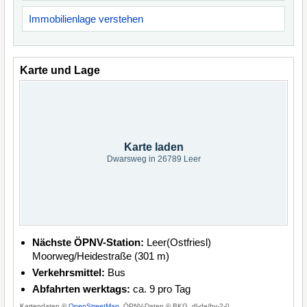
Immobilienlage verstehen
Karte und Lage
Karte laden
Dwarsweg in 26789 Leer
Nächste ÖPNV-Station:
Leer(Ostfriesl)
Moorweg/Heidestraße (301 m)
Verkehrsmittel:
Bus
Abfahrten werktags:
ca. 9 pro Tag
Kartendaten ©
OpenStreetMap
, ÖPNV-Daten © BKG, dl-de/by-2-0.