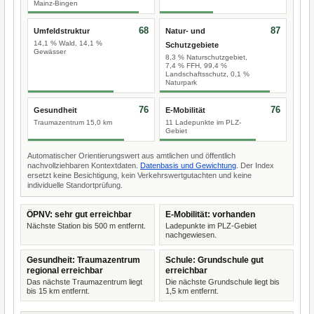
Mainz-Bingen
68
87
Umfeldstruktur
Natur- und
14,1 % Wald, 14,1 %
Schutzgebiete
Gewässer
8,3 % Naturschutzgebiet,
7,4 % FFH, 99,4 %
Landschaftsschutz, 0,1 %
Naturpark
76
76
Gesundheit
E-Mobilität
Traumazentrum 15,0 km
11 Ladepunkte im PLZ-
Gebiet
Automatischer Orientierungswert aus amtlichen und öffentlich
nachvollziehbaren Kontextdaten.
Datenbasis und Gewichtung
. Der Index
ersetzt keine Besichtigung, kein Verkehrswertgutachten und keine
individuelle Standortprüfung.
ÖPNV: sehr gut erreichbar
E-Mobilität: vorhanden
Nächste Station bis 500 m entfernt.
Ladepunkte im PLZ-Gebiet
nachgewiesen.
Gesundheit: Traumazentrum
Schule: Grundschule gut
regional erreichbar
erreichbar
Das nächste Traumazentrum liegt
Die nächste Grundschule liegt bis
bis 15 km entfernt.
1,5 km entfernt.