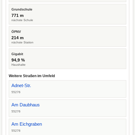
Grundschule
771 m
nächste Schule
ÖPNV
214 m
nächste Station
Gigabit
94,9 %
Haushalte
Weitere Straßen im Umfeld
Adnet-Str.
55276
Am Daubhaus
55276
Am Eichgraben
55276