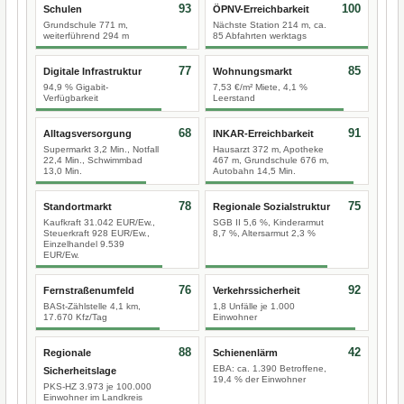
93
100
Schulen
ÖPNV-Erreichbarkeit
Grundschule 771 m,
Nächste Station 214 m, ca.
weiterführend 294 m
85 Abfahrten werktags
77
85
Digitale Infrastruktur
Wohnungsmarkt
94,9 % Gigabit-
7,53 €/m² Miete, 4,1 %
Verfügbarkeit
Leerstand
68
91
Alltagsversorgung
INKAR-Erreichbarkeit
Supermarkt 3,2 Min., Notfall
Hausarzt 372 m, Apotheke
22,4 Min., Schwimmbad
467 m, Grundschule 676 m,
13,0 Min.
Autobahn 14,5 Min.
78
75
Standortmarkt
Regionale Sozialstruktur
Kaufkraft 31.042 EUR/Ew.,
SGB II 5,6 %, Kinderarmut
Steuerkraft 928 EUR/Ew.,
8,7 %, Altersarmut 2,3 %
Einzelhandel 9.539
EUR/Ew.
76
92
Fernstraßenumfeld
Verkehrssicherheit
BASt-Zählstelle 4,1 km,
1,8 Unfälle je 1.000
17.670 Kfz/Tag
Einwohner
88
42
Regionale
Schienenlärm
EBA: ca. 1.390 Betroffene,
Sicherheitslage
19,4 % der Einwohner
PKS-HZ 3.973 je 100.000
Einwohner im Landkreis