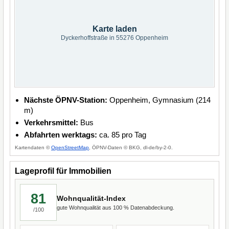
Karte laden
Dyckerhoffstraße in 55276 Oppenheim
Nächste ÖPNV-Station:
Oppenheim, Gymnasium (214
m)
Verkehrsmittel:
Bus
Abfahrten werktags:
ca. 85 pro Tag
Kartendaten ©
OpenStreetMap
, ÖPNV-Daten © BKG, dl-de/by-2-0.
Lageprofil für Immobilien
81
Wohnqualität-Index
gute Wohnqualität aus 100 % Datenabdeckung.
/100