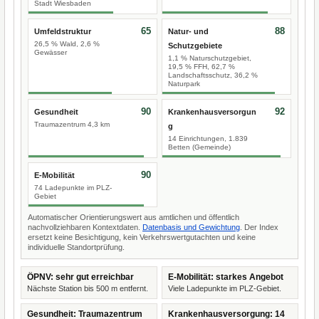
Stadt Wiesbaden
65
88
Umfeldstruktur
Natur- und
26,5 % Wald, 2,6 %
Schutzgebiete
Gewässer
1,1 % Naturschutzgebiet,
19,5 % FFH, 62,7 %
Landschaftsschutz, 36,2 %
Naturpark
90
92
Gesundheit
Krankenhausversorgun
Traumazentrum 4,3 km
g
14 Einrichtungen, 1.839
Betten (Gemeinde)
90
E-Mobilität
74 Ladepunkte im PLZ-
Gebiet
Automatischer Orientierungswert aus amtlichen und öffentlich
nachvollziehbaren Kontextdaten.
Datenbasis und Gewichtung
. Der Index
ersetzt keine Besichtigung, kein Verkehrswertgutachten und keine
individuelle Standortprüfung.
ÖPNV: sehr gut erreichbar
E-Mobilität: starkes Angebot
Nächste Station bis 500 m entfernt.
Viele Ladepunkte im PLZ-Gebiet.
Gesundheit: Traumazentrum
Krankenhausversorgung: 14