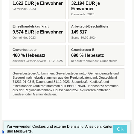
1.622 EUR je Einwohner
32.194 EUR je
Einwohner
Gemeinde, 2023
Gemeinde, 2023
Einzelhandelskaufkraft
Arbeitsort-Beschäftigte
9.574 EUR je Einwohner
149.517
Gemeinde, 2023
Stand 30.06.2024
Gewerbesteuer
Grundsteuer B
460 % Hebesatz
690 % Hebesatz
amtlicher Gemeindewert 31.12.2025
bebaute/bebaubare Grundstücke
Gewerbesteuer-Aufkommen, Gewerbesteuer netto, Gemeindeanteile und
Steuereinnahmekraft stammen aus der Regionaldatenbank Deutschland
71231-01-03-5, Datenstand 31.12.2023. Steuerkraft, Kaufkraft und
Einzelhandelskaufkraft stammen aus BBSR INKAR. Hebesätze stammen
aus der Regionaldatenbank Deutschland bzw. aktuelleren amtlichen
Landes- oder Gemeindedaten.
Wir verwenden Cookies und externe Dienste für Anzeigen, Karten
OK
·
·
und Messwerte.
Impressum
Straßenindex
Valid CSS