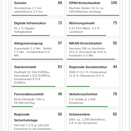
68
100
Schulen
ÖPNV-Erreichbarkeit
Grundschule 1,7 km,
Nächste Station 10 m, ca.
weiterführend 2,0 km
549 Abfahrten werktags
72
75
Digitale Infrastruktur
Wohnungsmarkt
81,1 % Gigabit-
9,21 €/m² Miete, 3,3 %
Verfügbarkeit
Leerstand
97
92
Alltagsversorgung
INKAR-Erreichbarkeit
Supermarkt 2,4 Min., Notfall
Hausarzt 396 m, Apotheke
7,5 Min., Schwimmbad 6,0
531 m, Grundschule 519 m,
Min.
Autobahn 4,4 Min.
83
44
Standortmarkt
Regionale Sozialstruktur
Kaufkraft 32.194 EUR/Ew.,
SGB II 13,1 %, Kinderarmut
Steuerkraft 1.622 EUR/Ew.,
21,6 %, Altersarmut 8,0 %
Einzelhandel 9.574
EUR/Ew.
40
78
Fernstraßenumfeld
Verkehrssicherheit
BASt-Zählstelle 738 m,
3,3 Unfälle je 1.000
28.566 Kfz/Tag
Einwohner
66
82
Regionale
Schienenlärm
EBA: ca. 1.580 Betroffene,
Sicherheitslage
0,6 % der Einwohner
PKS-HZ 7.173 je 100.000
Einwohner in der kreisfreien