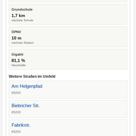
Grundschule
1,7 km
nächste Schule
ÖPNV
10 m
nächste Station
Gigabit
81,1 %
Haushalte
Weitere Straßen im Umfeld
Am Helgenpfad
65203
Biebricher Str.
65203
Fabrikstr.
65203