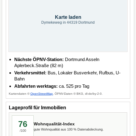
Karte laden
Dymekeweg in 44319 Dortmund
Nächste ÖPNV-Station:
Dortmund Asseln
Aplerbeck.Straße (82 m)
Verkehrsmittel:
Bus, Lokaler Busverkehr, Rufbus, U-
Bahn
Abfahrten werktags:
ca. 525 pro Tag
Kartendaten ©
OpenStreetMap
, ÖPNV-Daten © BKG, dl-de/by-2-0.
Lageprofil für Immobilien
76
Wohnqualität-Index
gute Wohnqualität aus 100 % Datenabdeckung.
/100