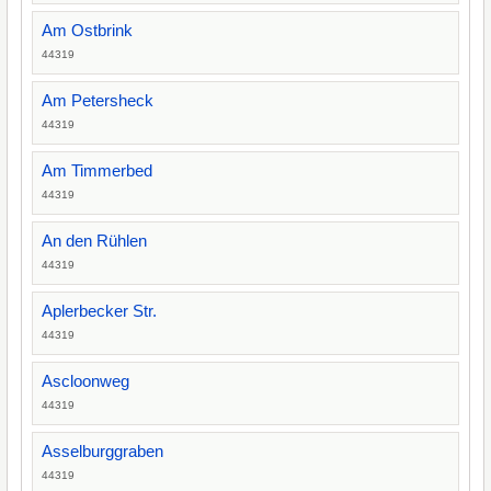
Am Ostbrink
44319
Am Petersheck
44319
Am Timmerbed
44319
An den Rühlen
44319
Aplerbecker Str.
44319
Ascloonweg
44319
Asselburggraben
44319