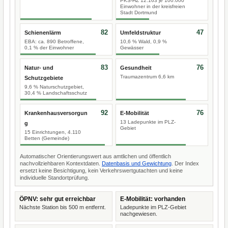
PKS-HZ 12.163 je 100.000
Einwohner in der kreisfreien
Stadt Dortmund
82
47
Schienenlärm
Umfeldstruktur
EBA: ca. 890 Betroffene,
10,6 % Wald, 0,9 %
0,1 % der Einwohner
Gewässer
83
76
Natur- und
Gesundheit
Traumazentrum 6,6 km
Schutzgebiete
9,6 % Naturschutzgebiet,
30,4 % Landschaftsschutz
92
76
Krankenhausversorgun
E-Mobilität
13 Ladepunkte im PLZ-
g
Gebiet
15 Einrichtungen, 4.110
Betten (Gemeinde)
Automatischer Orientierungswert aus amtlichen und öffentlich
nachvollziehbaren Kontextdaten.
Datenbasis und Gewichtung
. Der Index
ersetzt keine Besichtigung, kein Verkehrswertgutachten und keine
individuelle Standortprüfung.
ÖPNV: sehr gut erreichbar
E-Mobilität: vorhanden
Nächste Station bis 500 m entfernt.
Ladepunkte im PLZ-Gebiet
nachgewiesen.