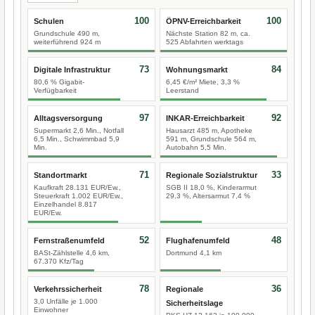
100
100
Schulen
ÖPNV-Erreichbarkeit
Grundschule 490 m,
Nächste Station 82 m, ca.
weiterführend 924 m
525 Abfahrten werktags
73
84
Digitale Infrastruktur
Wohnungsmarkt
80,6 % Gigabit-
6,45 €/m² Miete, 3,3 %
Verfügbarkeit
Leerstand
97
92
Alltagsversorgung
INKAR-Erreichbarkeit
Supermarkt 2,6 Min., Notfall
Hausarzt 485 m, Apotheke
6,5 Min., Schwimmbad 5,9
591 m, Grundschule 564 m,
Min.
Autobahn 5,5 Min.
71
33
Standortmarkt
Regionale Sozialstruktur
Kaufkraft 28.131 EUR/Ew.,
SGB II 18,0 %, Kinderarmut
Steuerkraft 1.002 EUR/Ew.,
29,3 %, Altersarmut 7,4 %
Einzelhandel 8.817
EUR/Ew.
52
48
Fernstraßenumfeld
Flughafenumfeld
BASt-Zählstelle 4,6 km,
Dortmund 4,1 km
67.370 Kfz/Tag
78
36
Verkehrssicherheit
Regionale
3,0 Unfälle je 1.000
Sicherheitslage
Einwohner