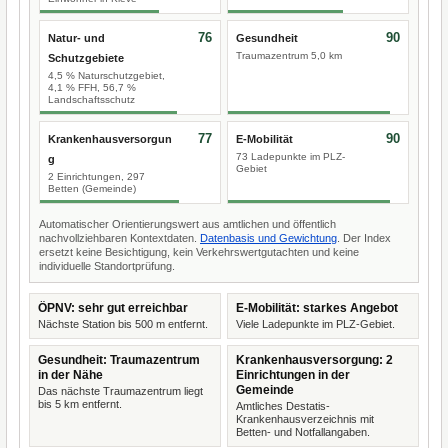
76
90
Natur- und
Gesundheit
Traumazentrum 5,0 km
Schutzgebiete
4,5 % Naturschutzgebiet,
4,1 % FFH, 56,7 %
Landschaftsschutz
77
90
Krankenhausversorgun
E-Mobilität
73 Ladepunkte im PLZ-
g
Gebiet
2 Einrichtungen, 297
Betten (Gemeinde)
Automatischer Orientierungswert aus amtlichen und öffentlich
nachvollziehbaren Kontextdaten.
Datenbasis und Gewichtung
. Der Index
ersetzt keine Besichtigung, kein Verkehrswertgutachten und keine
individuelle Standortprüfung.
ÖPNV: sehr gut erreichbar
E-Mobilität: starkes Angebot
Nächste Station bis 500 m entfernt.
Viele Ladepunkte im PLZ-Gebiet.
Gesundheit: Traumazentrum
Krankenhausversorgung: 2
in der Nähe
Einrichtungen in der
Gemeinde
Das nächste Traumazentrum liegt
bis 5 km entfernt.
Amtliches Destatis-
Krankenhausverzeichnis mit
Betten- und Notfallangaben.