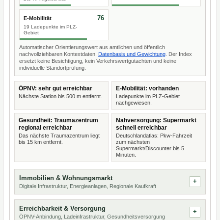
76
E-Mobilität
19 Ladepunkte im PLZ-
Gebiet
Automatischer Orientierungswert aus amtlichen und öffentlich
nachvollziehbaren Kontextdaten.
Datenbasis und Gewichtung
. Der Index
ersetzt keine Besichtigung, kein Verkehrswertgutachten und keine
individuelle Standortprüfung.
ÖPNV: sehr gut erreichbar
E-Mobilität: vorhanden
Nächste Station bis 500 m entfernt.
Ladepunkte im PLZ-Gebiet
nachgewiesen.
Gesundheit: Traumazentrum
Nahversorgung: Supermarkt
regional erreichbar
schnell erreichbar
Das nächste Traumazentrum liegt
Deutschlandatlas: Pkw-Fahrzeit
bis 15 km entfernt.
zum nächsten
Supermarkt/Discounter bis 5
Minuten.
Immobilien & Wohnungsmarkt
Digitale Infrastruktur, Energieanlagen, Regionale Kaufkraft
Erreichbarkeit & Versorgung
ÖPNV-Anbindung, Ladeinfrastruktur, Gesundheitsversorgung