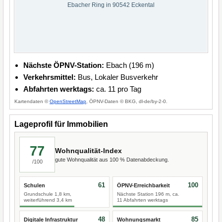
Ebacher Ring in 90542 Eckental
Nächste ÖPNV-Station:
Ebach (196 m)
Verkehrsmittel:
Bus, Lokaler Busverkehr
Abfahrten werktags:
ca. 11 pro Tag
Kartendaten ©
OpenStreetMap
, ÖPNV-Daten © BKG, dl-de/by-2-0.
Lageprofil für Immobilien
77
Wohnqualität-Index
gute Wohnqualität aus 100 % Datenabdeckung.
/100
61
100
Schulen
ÖPNV-Erreichbarkeit
Grundschule 1,8 km,
Nächste Station 196 m, ca.
weiterführend 3,4 km
11 Abfahrten werktags
48
85
Digitale Infrastruktur
Wohnungsmarkt