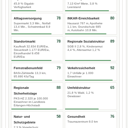
45,9 % Gigabit-
7,13 €/m² Miete, 3,8 %
Verfügbarkeit
Leerstand
78
80
Alltagsversorgung
INKAR-Erreichbarkeit
Supermarkt 3,3 Min., Notfall
Hausarzt 767 m, Apotheke
13,4 Min., Schwimmbad 8,9
1,1 km, Grundschule 685
Min.
m, Autobahn 10,8 Min.
78
89
Standortmarkt
Regionale Sozialstruktur
Kaufkraft 32.834 EUR/Ew.,
SGB II 2,8 %, Kinderarmut
Steuerkraft 1.177 EUR/Ew.,
4,4 %, Altersarmut 1,2 %
Einzelhandel 9.458
EUR/Ew.
79
92
Fernstraßenumfeld
Verkehrssicherheit
BASt-Zählstelle 13,3 km,
1,7 Unfälle je 1.000
95.690 Kfz/Tag
Einwohner
88
65
Regionale
Umfeldstruktur
21,8 % Wald, 1,2 %
Sicherheitslage
Gewässer
PKS-HZ 2.320 je 100.000
Einwohner im Landkreis
Erlangen-Höchstadt
58
76
Natur- und
Gesundheit
Traumazentrum 9,0 km
Schutzgebiete
2,3 % Vogelschutz