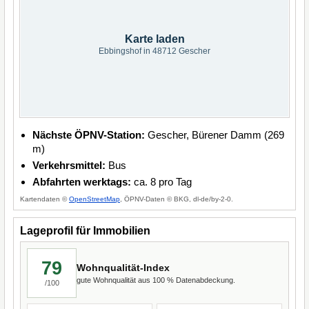
Karte laden
Ebbingshof in 48712 Gescher
Nächste ÖPNV-Station:
Gescher, Bürener Damm (269
m)
Verkehrsmittel:
Bus
Abfahrten werktags:
ca. 8 pro Tag
Kartendaten ©
OpenStreetMap
, ÖPNV-Daten © BKG, dl-de/by-2-0.
Lageprofil für Immobilien
79
Wohnqualität-Index
gute Wohnqualität aus 100 % Datenabdeckung.
/100