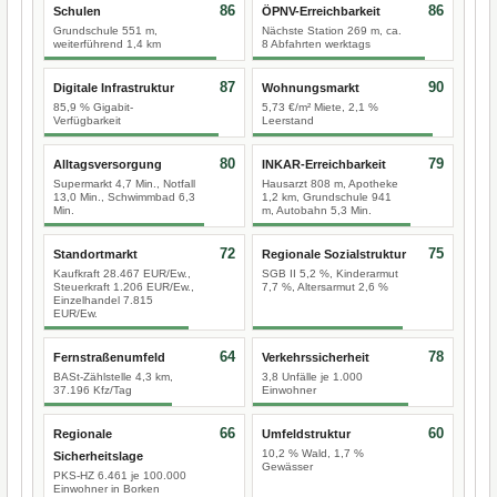
86
86
Schulen
ÖPNV-Erreichbarkeit
Grundschule 551 m,
Nächste Station 269 m, ca.
weiterführend 1,4 km
8 Abfahrten werktags
87
90
Digitale Infrastruktur
Wohnungsmarkt
85,9 % Gigabit-
5,73 €/m² Miete, 2,1 %
Verfügbarkeit
Leerstand
80
79
Alltagsversorgung
INKAR-Erreichbarkeit
Supermarkt 4,7 Min., Notfall
Hausarzt 808 m, Apotheke
13,0 Min., Schwimmbad 6,3
1,2 km, Grundschule 941
Min.
m, Autobahn 5,3 Min.
72
75
Standortmarkt
Regionale Sozialstruktur
Kaufkraft 28.467 EUR/Ew.,
SGB II 5,2 %, Kinderarmut
Steuerkraft 1.206 EUR/Ew.,
7,7 %, Altersarmut 2,6 %
Einzelhandel 7.815
EUR/Ew.
64
78
Fernstraßenumfeld
Verkehrssicherheit
BASt-Zählstelle 4,3 km,
3,8 Unfälle je 1.000
37.196 Kfz/Tag
Einwohner
66
60
Regionale
Umfeldstruktur
10,2 % Wald, 1,7 %
Sicherheitslage
Gewässer
PKS-HZ 6.461 je 100.000
Einwohner in Borken