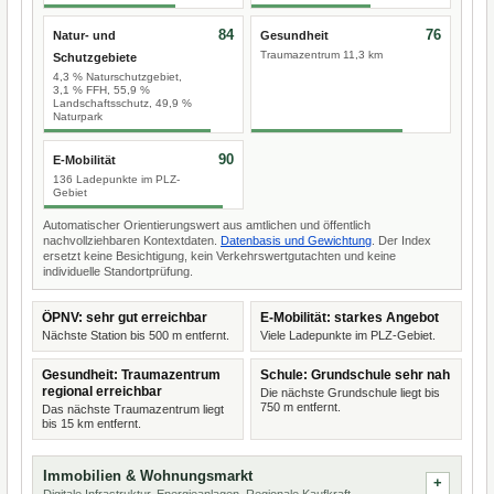
84
76
Natur- und
Gesundheit
Traumazentrum 11,3 km
Schutzgebiete
4,3 % Naturschutzgebiet,
3,1 % FFH, 55,9 %
Landschaftsschutz, 49,9 %
Naturpark
90
E-Mobilität
136 Ladepunkte im PLZ-
Gebiet
Automatischer Orientierungswert aus amtlichen und öffentlich
nachvollziehbaren Kontextdaten.
Datenbasis und Gewichtung
. Der Index
ersetzt keine Besichtigung, kein Verkehrswertgutachten und keine
individuelle Standortprüfung.
ÖPNV: sehr gut erreichbar
E-Mobilität: starkes Angebot
Nächste Station bis 500 m entfernt.
Viele Ladepunkte im PLZ-Gebiet.
Gesundheit: Traumazentrum
Schule: Grundschule sehr nah
regional erreichbar
Die nächste Grundschule liegt bis
750 m entfernt.
Das nächste Traumazentrum liegt
bis 15 km entfernt.
Immobilien & Wohnungsmarkt