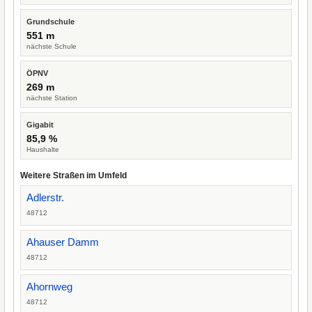
Grundschule
551 m
nächste Schule
ÖPNV
269 m
nächste Station
Gigabit
85,9 %
Haushalte
Weitere Straßen im Umfeld
Adlerstr.
48712
Ahauser Damm
48712
Ahornweg
48712