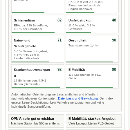
PKS-HZ 9.709 je 100.000
Einwohner im Landkreis
Region Hannover
82
48
Schienenlärm
Umfeldstruktur
EBA: ca. 930 Betroffene,
11,6 % Wald, 3,1 %
0,2 % der Einwohner
Gewässer
71
90
Natur- und
Gesundheit
Traumazentrum 1,4 km
Schutzgebiete
3,6 % Naturschutzgebiet,
4,4 % FFH, 18,6 %
Landschaftsschutz
92
90
Krankenhausversorgun
E-Mobilität
118 Ladepunkte im PLZ-
g
Gebiet
17 Einrichtungen, 4.541
Betten (Gemeinde)
Automatischer Orientierungswert aus amtlichen und öffentlich
nachvollziehbaren Kontextdaten.
Datenbasis und Gewichtung
. Der Index
ersetzt keine Besichtigung, kein Verkehrswertgutachten und keine
individuelle Standortprüfung.
ÖPNV: sehr gut erreichbar
E-Mobilität: starkes Angebot
Nächste Station bis 500 m entfernt.
Viele Ladepunkte im PLZ-Gebiet.