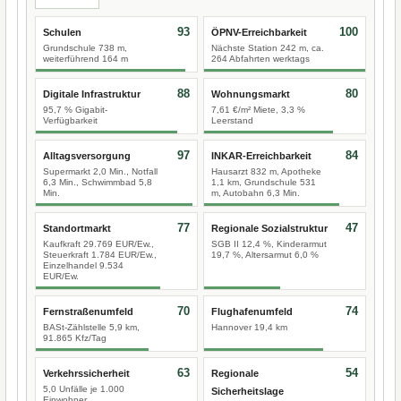
93
100
Schulen
ÖPNV-Erreichbarkeit
Grundschule 738 m,
Nächste Station 242 m, ca.
weiterführend 164 m
264 Abfahrten werktags
88
80
Digitale Infrastruktur
Wohnungsmarkt
95,7 % Gigabit-
7,61 €/m² Miete, 3,3 %
Verfügbarkeit
Leerstand
97
84
Alltagsversorgung
INKAR-Erreichbarkeit
Supermarkt 2,0 Min., Notfall
Hausarzt 832 m, Apotheke
6,3 Min., Schwimmbad 5,8
1,1 km, Grundschule 531
Min.
m, Autobahn 6,3 Min.
77
47
Standortmarkt
Regionale Sozialstruktur
Kaufkraft 29.769 EUR/Ew.,
SGB II 12,4 %, Kinderarmut
Steuerkraft 1.784 EUR/Ew.,
19,7 %, Altersarmut 6,0 %
Einzelhandel 9.534
EUR/Ew.
70
74
Fernstraßenumfeld
Flughafenumfeld
BASt-Zählstelle 5,9 km,
Hannover 19,4 km
91.865 Kfz/Tag
63
54
Verkehrssicherheit
Regionale
5,0 Unfälle je 1.000
Sicherheitslage
Einwohner