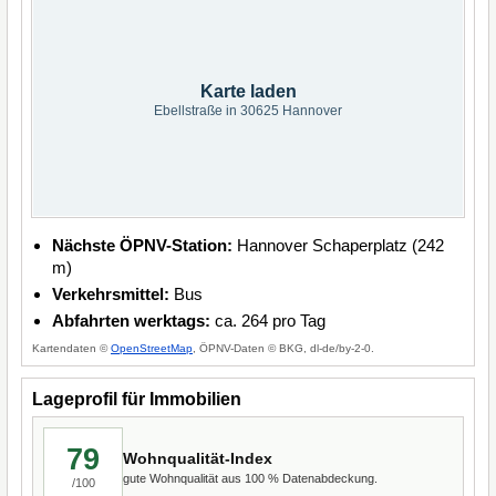
Karte laden
Ebellstraße in 30625 Hannover
Nächste ÖPNV-Station:
Hannover Schaperplatz (242
m)
Verkehrsmittel:
Bus
Abfahrten werktags:
ca. 264 pro Tag
Kartendaten ©
OpenStreetMap
, ÖPNV-Daten © BKG, dl-de/by-2-0.
Lageprofil für Immobilien
79
Wohnqualität-Index
gute Wohnqualität aus 100 % Datenabdeckung.
/100