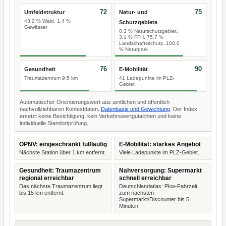
72
75
Umfeldstruktur
Natur- und
43,2 % Wald, 1,4 %
Schutzgebiete
Gewässer
0,3 % Naturschutzgebiet,
3,1 % FFH, 75,7 %
Landschaftsschutz, 100,0
% Naturpark
76
90
Gesundheit
E-Mobilität
Traumazentrum 9,5 km
41 Ladepunkte im PLZ-
Gebiet
Automatischer Orientierungswert aus amtlichen und öffentlich
nachvollziehbaren Kontextdaten.
Datenbasis und Gewichtung
. Der Index
ersetzt keine Besichtigung, kein Verkehrswertgutachten und keine
individuelle Standortprüfung.
ÖPNV: eingeschränkt fußläufig
E-Mobilität: starkes Angebot
Nächste Station über 1 km entfernt.
Viele Ladepunkte im PLZ-Gebiet.
Gesundheit: Traumazentrum
Nahversorgung: Supermarkt
regional erreichbar
schnell erreichbar
Das nächste Traumazentrum liegt
Deutschlandatlas: Pkw-Fahrzeit
bis 15 km entfernt.
zum nächsten
Supermarkt/Discounter bis 5
Minuten.