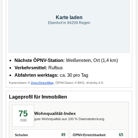
Karte laden
Ebenhof in 94209 Regen
Nächste ÖPNV-Station:
Weißenstein, Ort (1,4 km)
Verkehrsmittel:
Rufbus
Abfahrten werktags:
ca. 30 pro Tag
Kartendaten ©
OpenStreetMap
, ÖPNV-Daten © BKG, dl-de/by-2-0.
Lageprofil für Immobilien
75
Wohnqualität-Index
gute Wohnqualität aus 100 % Datenabdeckung.
/100
49
65
Schulen
ÖPNV-Erreichbarkeit