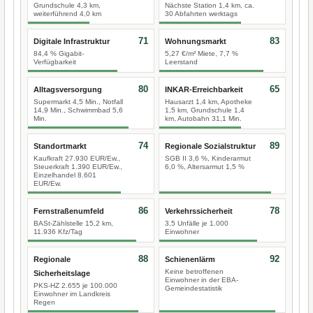
Grundschule 4,3 km,
Nächste Station 1,4 km, ca.
weiterführend 4,0 km
30 Abfahrten werktags
71
83
Digitale Infrastruktur
Wohnungsmarkt
84,4 % Gigabit-
5,27 €/m² Miete, 7,7 %
Verfügbarkeit
Leerstand
80
65
Alltagsversorgung
INKAR-Erreichbarkeit
Supermarkt 4,5 Min., Notfall
Hausarzt 1,4 km, Apotheke
14,9 Min., Schwimmbad 5,6
1,5 km, Grundschule 1,4
Min.
km, Autobahn 31,1 Min.
74
89
Standortmarkt
Regionale Sozialstruktur
Kaufkraft 27.930 EUR/Ew.,
SGB II 3,6 %, Kinderarmut
Steuerkraft 1.390 EUR/Ew.,
6,0 %, Altersarmut 1,5 %
Einzelhandel 8.601
EUR/Ew.
86
78
Fernstraßenumfeld
Verkehrssicherheit
BASt-Zählstelle 15,2 km,
3,5 Unfälle je 1.000
11.936 Kfz/Tag
Einwohner
88
92
Regionale
Schienenlärm
Keine betroffenen
Sicherheitslage
Einwohner in der EBA-
PKS-HZ 2.655 je 100.000
Gemeindestatistik
Einwohner im Landkreis
Regen