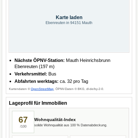
Karte laden
Ebenreuten in 94151 Mauth
Nächste ÖPNV-Station:
Mauth Heinrichsbrunn
Ebenreuten (197 m)
Verkehrsmittel:
Bus
Abfahrten werktags:
ca. 32 pro Tag
Kartendaten ©
OpenStreetMap
, ÖPNV-Daten © BKG, dl-de/by-2-0.
Lageprofil für Immobilien
67
Wohnqualität-Index
solide Wohnqualität aus 100 % Datenabdeckung.
/100