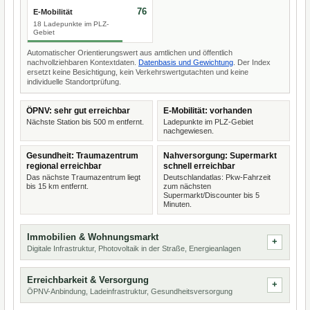
76
E-Mobilität
18 Ladepunkte im PLZ-
Gebiet
Automatischer Orientierungswert aus amtlichen und öffentlich
nachvollziehbaren Kontextdaten.
Datenbasis und Gewichtung
. Der Index
ersetzt keine Besichtigung, kein Verkehrswertgutachten und keine
individuelle Standortprüfung.
ÖPNV: sehr gut erreichbar
E-Mobilität: vorhanden
Nächste Station bis 500 m entfernt.
Ladepunkte im PLZ-Gebiet
nachgewiesen.
Gesundheit: Traumazentrum
Nahversorgung: Supermarkt
regional erreichbar
schnell erreichbar
Das nächste Traumazentrum liegt
Deutschlandatlas: Pkw-Fahrzeit
bis 15 km entfernt.
zum nächsten
Supermarkt/Discounter bis 5
Minuten.
Immobilien & Wohnungsmarkt
Digitale Infrastruktur, Photovoltaik in der Straße, Energieanlagen
Erreichbarkeit & Versorgung
ÖPNV-Anbindung, Ladeinfrastruktur, Gesundheitsversorgung