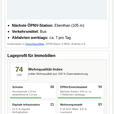
Nächste ÖPNV-Station:
Ebenthan (105 m)
Verkehrsmittel:
Bus
Abfahrten werktags:
ca. 7 pro Tag
Kartendaten ©
OpenStreetMap
, ÖPNV-Daten © BKG, dl-de/by-2-0.
Lageprofil für Immobilien
74
Wohnqualität-Index
solide Wohnqualität aus 100 % Datenabdeckung.
/100
68
94
Schulen
ÖPNV-Erreichbarkeit
Grundschule 1,9 km,
Nächste Station 105 m, ca.
weiterführend 1,9 km
7 Abfahrten werktags
21
83
Digitale Infrastruktur
Wohnungsmarkt
12,5 % Gigabit-
5,16 €/m² Miete, 6,6 %
Verfügbarkeit
Leerstand