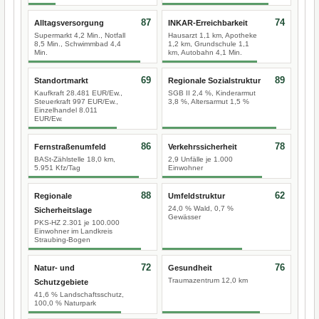
87
74
Alltagsversorgung
INKAR-Erreichbarkeit
Supermarkt 4,2 Min., Notfall
Hausarzt 1,1 km, Apotheke
8,5 Min., Schwimmbad 4,4
1,2 km, Grundschule 1,1
Min.
km, Autobahn 4,1 Min.
69
89
Standortmarkt
Regionale Sozialstruktur
Kaufkraft 28.481 EUR/Ew.,
SGB II 2,4 %, Kinderarmut
Steuerkraft 997 EUR/Ew.,
3,8 %, Altersarmut 1,5 %
Einzelhandel 8.011
EUR/Ew.
86
78
Fernstraßenumfeld
Verkehrssicherheit
BASt-Zählstelle 18,0 km,
2,9 Unfälle je 1.000
5.951 Kfz/Tag
Einwohner
88
62
Regionale
Umfeldstruktur
24,0 % Wald, 0,7 %
Sicherheitslage
Gewässer
PKS-HZ 2.301 je 100.000
Einwohner im Landkreis
Straubing-Bogen
72
76
Natur- und
Gesundheit
Traumazentrum 12,0 km
Schutzgebiete
41,6 % Landschaftsschutz,
100,0 % Naturpark