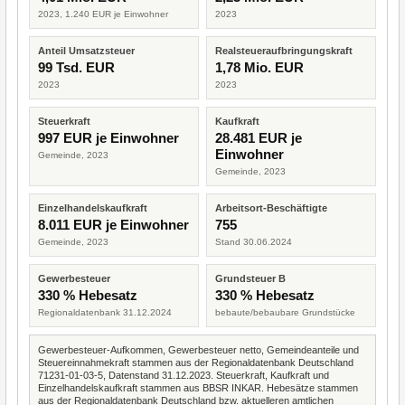
2023, 1.240 EUR je Einwohner
2023
Anteil Umsatzsteuer
Realsteueraufbringungskraft
99 Tsd. EUR
1,78 Mio. EUR
2023
2023
Steuerkraft
Kaufkraft
997 EUR je Einwohner
28.481 EUR je
Einwohner
Gemeinde, 2023
Gemeinde, 2023
Einzelhandelskaufkraft
Arbeitsort-Beschäftigte
8.011 EUR je Einwohner
755
Gemeinde, 2023
Stand 30.06.2024
Gewerbesteuer
Grundsteuer B
330 % Hebesatz
330 % Hebesatz
Regionaldatenbank 31.12.2024
bebaute/bebaubare Grundstücke
Gewerbesteuer-Aufkommen, Gewerbesteuer netto, Gemeindeanteile und
Steuereinnahmekraft stammen aus der Regionaldatenbank Deutschland
71231-01-03-5, Datenstand 31.12.2023. Steuerkraft, Kaufkraft und
Einzelhandelskaufkraft stammen aus BBSR INKAR. Hebesätze stammen
aus der Regionaldatenbank Deutschland bzw. aktuelleren amtlichen