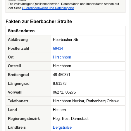
Die vollständigen Quellennachweise, Datenstände und Importdaten stehen auf
der Seite
Quellennachweise und Datenimporte
.
Fakten zur Eberbacher Straße
Straßendaten
Abkürzung
Eberbacher Str.
Postleitzahl
69434
Ort
Hirschhorn
Ortsteil
Hirschhorn
Breitengrad
49.450371
Längengrad
8.91373
Vorwahl
06272, 06275
Telefonnetz
Hirschhorn Neckar, Rothenberg Odenw
Land
Hessen
Regierungsbezirk
Reg.-Bez. Darmstadt
Landkreis
Bergstraße