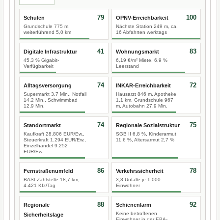
79
100
Schulen
ÖPNV-Erreichbarkeit
Grundschule 775 m,
Nächste Station 249 m, ca.
weiterführend 5,0 km
16 Abfahrten werktags
41
83
Digitale Infrastruktur
Wohnungsmarkt
45,3 % Gigabit-
6,19 €/m² Miete, 6,9 %
Verfügbarkeit
Leerstand
74
72
Alltagsversorgung
INKAR-Erreichbarkeit
Supermarkt 3,7 Min., Notfall
Hausarzt 846 m, Apotheke
14,2 Min., Schwimmbad
1,1 km, Grundschule 967
12,9 Min.
m, Autobahn 27,9 Min.
74
75
Standortmarkt
Regionale Sozialstruktur
Kaufkraft 28.806 EUR/Ew.,
SGB II 6,8 %, Kinderarmut
Steuerkraft 1.294 EUR/Ew.,
11,6 %, Altersarmut 2,7 %
Einzelhandel 9.252
EUR/Ew.
86
78
Fernstraßenumfeld
Verkehrssicherheit
BASt-Zählstelle 18,7 km,
3,8 Unfälle je 1.000
4.421 Kfz/Tag
Einwohner
88
92
Regionale
Schienenlärm
Keine betroffenen
Sicherheitslage
Einwohner in der EBA-