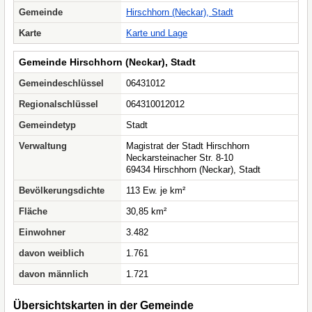
Gemeinde
Hirschhorn (Neckar), Stadt
Karte
Karte und Lage
Gemeinde Hirschhorn (Neckar), Stadt
Gemeindeschlüssel
06431012
Regionalschlüssel
064310012012
Gemeindetyp
Stadt
Verwaltung
Magistrat der Stadt Hirschhorn
Neckarsteinacher Str. 8-10
69434 Hirschhorn (Neckar), Stadt
Bevölkerungsdichte
113 Ew. je km²
Fläche
30,85 km²
Einwohner
3.482
davon weiblich
1.761
davon männlich
1.721
Übersichtskarten in der Gemeinde