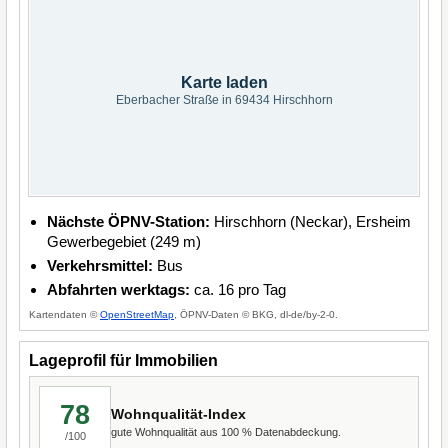
Karte laden
Eberbacher Straße in 69434 Hirschhorn
Nächste ÖPNV-Station:
Hirschhorn (Neckar), Ersheim
Gewerbegebiet (249 m)
Verkehrsmittel:
Bus
Abfahrten werktags:
ca. 16 pro Tag
Kartendaten ©
OpenStreetMap
, ÖPNV-Daten © BKG, dl-de/by-2-0.
Lageprofil für Immobilien
78
Wohnqualität-Index
gute Wohnqualität aus 100 % Datenabdeckung.
/100