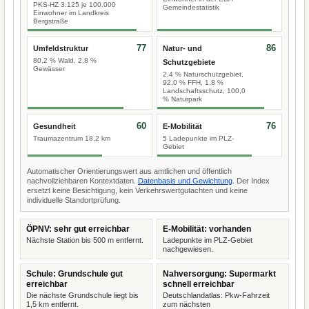
PKS-HZ 3.125 je 100.000
Gemeindestatistik
Einwohner im Landkreis
Bergstraße
77
86
Umfeldstruktur
Natur- und
80,2 % Wald, 2,8 %
Schutzgebiete
Gewässer
2,4 % Naturschutzgebiet,
92,0 % FFH, 1,8 %
Landschaftsschutz, 100,0
% Naturpark
60
76
Gesundheit
E-Mobilität
Traumazentrum 18,2 km
5 Ladepunkte im PLZ-
Gebiet
Automatischer Orientierungswert aus amtlichen und öffentlich
nachvollziehbaren Kontextdaten.
Datenbasis und Gewichtung
. Der Index
ersetzt keine Besichtigung, kein Verkehrswertgutachten und keine
individuelle Standortprüfung.
ÖPNV: sehr gut erreichbar
E-Mobilität: vorhanden
Nächste Station bis 500 m entfernt.
Ladepunkte im PLZ-Gebiet
nachgewiesen.
Schule: Grundschule gut
Nahversorgung: Supermarkt
erreichbar
schnell erreichbar
Die nächste Grundschule liegt bis
Deutschlandatlas: Pkw-Fahrzeit
1,5 km entfernt.
zum nächsten