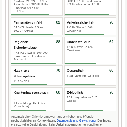
Kaufkraft 29.722 EUR/Ew.,
SGB II 3,1 %, Kinderarmut
Steuerkraft 4.780 EUR/Ew.,
4,7 %, Altersarmut 2,1 %
Einzelhandel 7.818
EUR/Ew.
82
78
Fernstraßenumfeld
Verkehrssicherheit
BASt-Zählstelle 7,3 km,
2,8 Unfälle je 1.000
10.797 Kfz/Tag
Einwohner
88
62
Regionale
Umfeldstruktur
18,6 % Wald, 2,4 %
Sicherheitslage
Gewässer
PKS-HZ 3.523 je 100.000
Einwohner im Landkreis
Traunstein
70
60
Natur- und
Gesundheit
Traumazentrum 18,8 km
Schutzgebiete
11,2 % FFH
68
76
Krankenhausversorgun
E-Mobilität
10 Ladepunkte im PLZ-
g
Gebiet
1 Einrichtung, 45 Betten
(Gemeinde)
Automatischer Orientierungswert aus amtlichen und öffentlich
nachvollziehbaren Kontextdaten.
Datenbasis und Gewichtung
. Der Index
ersetzt keine Besichtigung, kein Verkehrswertgutachten und keine