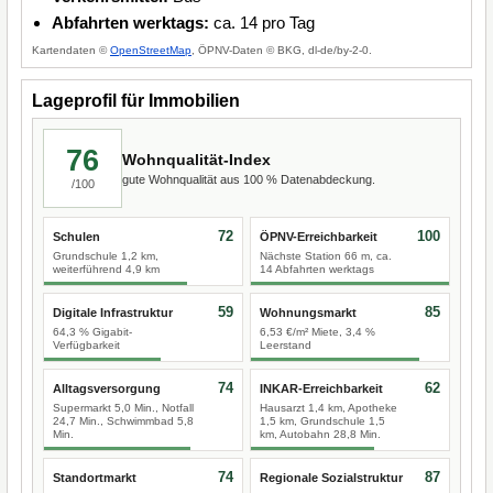
Abfahrten werktags:
ca. 14 pro Tag
Kartendaten ©
OpenStreetMap
, ÖPNV-Daten © BKG, dl-de/by-2-0.
Lageprofil für Immobilien
76
Wohnqualität-Index
gute Wohnqualität aus 100 % Datenabdeckung.
/100
72
100
Schulen
ÖPNV-Erreichbarkeit
Grundschule 1,2 km,
Nächste Station 66 m, ca.
weiterführend 4,9 km
14 Abfahrten werktags
59
85
Digitale Infrastruktur
Wohnungsmarkt
64,3 % Gigabit-
6,53 €/m² Miete, 3,4 %
Verfügbarkeit
Leerstand
74
62
Alltagsversorgung
INKAR-Erreichbarkeit
Supermarkt 5,0 Min., Notfall
Hausarzt 1,4 km, Apotheke
24,7 Min., Schwimmbad 5,8
1,5 km, Grundschule 1,5
Min.
km, Autobahn 28,8 Min.
74
87
Standortmarkt
Regionale Sozialstruktur