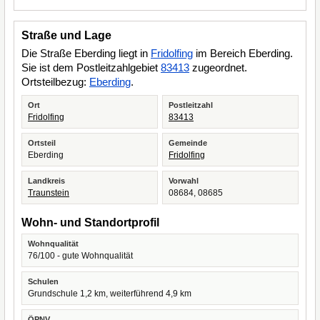
Straße und Lage
Die Straße Eberding liegt in
Fridolfing
im Bereich Eberding.
Sie ist dem Postleitzahlgebiet
83413
zugeordnet.
Ortsteilbezug:
Eberding
.
Ort
Postleitzahl
Fridolfing
83413
Ortsteil
Gemeinde
Eberding
Fridolfing
Landkreis
Vorwahl
Traunstein
08684, 08685
Wohn- und Standortprofil
Wohnqualität
76/100 - gute Wohnqualität
Schulen
Grundschule 1,2 km, weiterführend 4,9 km
ÖPNV