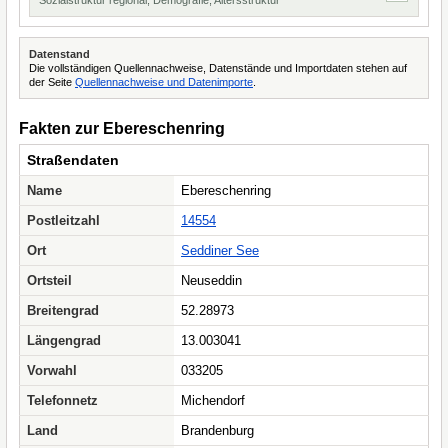
Sozialstruktur regional, Demografie, Altersstruktur
Datenstand
Die vollständigen Quellennachweise, Datenstände und Importdaten stehen auf
der Seite
Quellennachweise und Datenimporte
.
Fakten zur Ebereschenring
Straßendaten
Name
Ebereschenring
Postleitzahl
14554
Ort
Seddiner See
Ortsteil
Neuseddin
Breitengrad
52.28973
Längengrad
13.003041
Vorwahl
033205
Telefonnetz
Michendorf
Land
Brandenburg