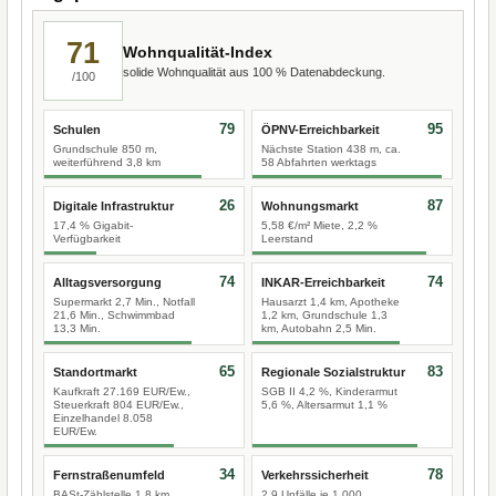
71
Wohnqualität-Index
solide Wohnqualität aus 100 % Datenabdeckung.
/100
79
95
Schulen
ÖPNV-Erreichbarkeit
Grundschule 850 m,
Nächste Station 438 m, ca.
weiterführend 3,8 km
58 Abfahrten werktags
26
87
Digitale Infrastruktur
Wohnungsmarkt
17,4 % Gigabit-
5,58 €/m² Miete, 2,2 %
Verfügbarkeit
Leerstand
74
74
Alltagsversorgung
INKAR-Erreichbarkeit
Supermarkt 2,7 Min., Notfall
Hausarzt 1,4 km, Apotheke
21,6 Min., Schwimmbad
1,2 km, Grundschule 1,3
13,3 Min.
km, Autobahn 2,5 Min.
65
83
Standortmarkt
Regionale Sozialstruktur
Kaufkraft 27.169 EUR/Ew.,
SGB II 4,2 %, Kinderarmut
Steuerkraft 804 EUR/Ew.,
5,6 %, Altersarmut 1,1 %
Einzelhandel 8.058
EUR/Ew.
34
78
Fernstraßenumfeld
Verkehrssicherheit
BASt-Zählstelle 1,8 km,
2,9 Unfälle je 1.000