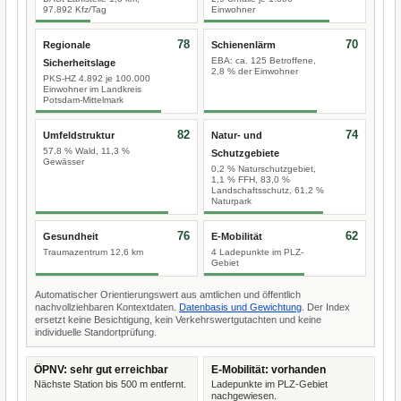
97.892 Kfz/Tag
Einwohner
78
70
Regionale
Schienenlärm
EBA: ca. 125 Betroffene,
Sicherheitslage
2,8 % der Einwohner
PKS-HZ 4.892 je 100.000
Einwohner im Landkreis
Potsdam-Mittelmark
82
74
Umfeldstruktur
Natur- und
57,8 % Wald, 11,3 %
Schutzgebiete
Gewässer
0,2 % Naturschutzgebiet,
1,1 % FFH, 83,0 %
Landschaftsschutz, 61,2 %
Naturpark
76
62
Gesundheit
E-Mobilität
Traumazentrum 12,6 km
4 Ladepunkte im PLZ-
Gebiet
Automatischer Orientierungswert aus amtlichen und öffentlich
nachvollziehbaren Kontextdaten.
Datenbasis und Gewichtung
. Der Index
ersetzt keine Besichtigung, kein Verkehrswertgutachten und keine
individuelle Standortprüfung.
ÖPNV: sehr gut erreichbar
E-Mobilität: vorhanden
Nächste Station bis 500 m entfernt.
Ladepunkte im PLZ-Gebiet
nachgewiesen.