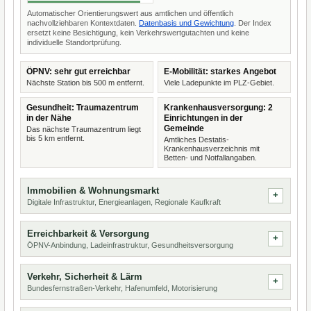
Automatischer Orientierungswert aus amtlichen und öffentlich
nachvollziehbaren Kontextdaten.
Datenbasis und Gewichtung
. Der Index
ersetzt keine Besichtigung, kein Verkehrswertgutachten und keine
individuelle Standortprüfung.
ÖPNV: sehr gut erreichbar
E-Mobilität: starkes Angebot
Nächste Station bis 500 m entfernt.
Viele Ladepunkte im PLZ-Gebiet.
Gesundheit: Traumazentrum
Krankenhausversorgung: 2
in der Nähe
Einrichtungen in der
Gemeinde
Das nächste Traumazentrum liegt
bis 5 km entfernt.
Amtliches Destatis-
Krankenhausverzeichnis mit
Betten- und Notfallangaben.
Immobilien & Wohnungsmarkt
Digitale Infrastruktur, Energieanlagen, Regionale Kaufkraft
Erreichbarkeit & Versorgung
ÖPNV-Anbindung, Ladeinfrastruktur, Gesundheitsversorgung
Verkehr, Sicherheit & Lärm
Bundesfernstraßen-Verkehr, Hafenumfeld, Motorisierung