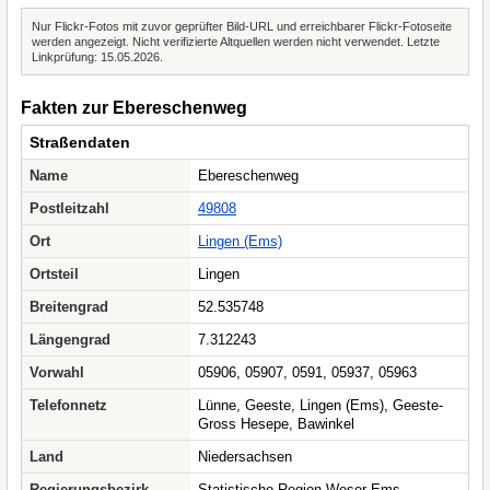
Nur Flickr-Fotos mit zuvor geprüfter Bild-URL und erreichbarer Flickr-Fotoseite
werden angezeigt. Nicht verifizierte Altquellen werden nicht verwendet. Letzte
Linkprüfung: 15.05.2026.
Fakten zur Ebereschenweg
Straßendaten
Name
Ebereschenweg
Postleitzahl
49808
Ort
Lingen (Ems)
Ortsteil
Lingen
Breitengrad
52.535748
Längengrad
7.312243
Vorwahl
05906, 05907, 0591, 05937, 05963
Telefonnetz
Lünne, Geeste, Lingen (Ems), Geeste-
Gross Hesepe, Bawinkel
Land
Niedersachsen
Regierungsbezirk
Statistische Region Weser-Ems