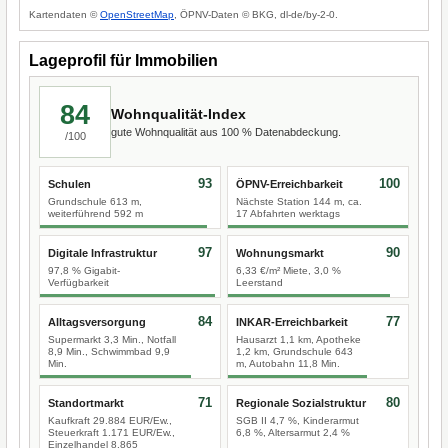
Kartendaten ©
OpenStreetMap
, ÖPNV-Daten © BKG, dl-de/by-2-0.
Lageprofil für Immobilien
84
Wohnqualität-Index
gute Wohnqualität aus 100 % Datenabdeckung.
/100
93
100
Schulen
ÖPNV-Erreichbarkeit
Grundschule 613 m,
Nächste Station 144 m, ca.
weiterführend 592 m
17 Abfahrten werktags
97
90
Digitale Infrastruktur
Wohnungsmarkt
97,8 % Gigabit-
6,33 €/m² Miete, 3,0 %
Verfügbarkeit
Leerstand
84
77
Alltagsversorgung
INKAR-Erreichbarkeit
Supermarkt 3,3 Min., Notfall
Hausarzt 1,1 km, Apotheke
8,9 Min., Schwimmbad 9,9
1,2 km, Grundschule 643
Min.
m, Autobahn 11,8 Min.
71
80
Standortmarkt
Regionale Sozialstruktur
Kaufkraft 29.884 EUR/Ew.,
SGB II 4,7 %, Kinderarmut
Steuerkraft 1.171 EUR/Ew.,
6,8 %, Altersarmut 2,4 %
Einzelhandel 8.865