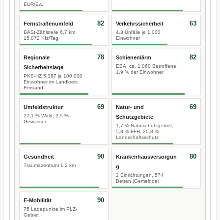
EUR/Ew.
82
63
Fernstraßenumfeld
Verkehrssicherheit
BASt-Zählstelle 6,7 km,
4,3 Unfälle je 1.000
15.072 Kfz/Tag
Einwohner
78
82
Regionale
Schienenlärm
EBA: ca. 1.060 Betroffene,
Sicherheitslage
1,9 % der Einwohner
PKS-HZ 5.387 je 100.000
Einwohner im Landkreis
Emsland
69
69
Umfeldstruktur
Natur- und
27,1 % Wald, 2,5 %
Schutzgebiete
Gewässer
1,7 % Naturschutzgebiet,
5,8 % FFH, 20,8 %
Landschaftsschutz
90
80
Gesundheit
Krankenhausversorgun
Traumazentrum 1,2 km
g
2 Einrichtungen, 574
Betten (Gemeinde)
90
E-Mobilität
75 Ladepunkte im PLZ-
Gebiet