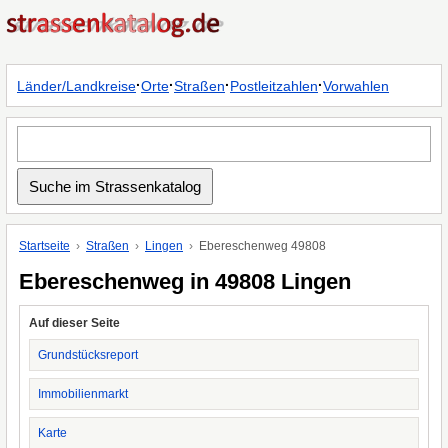
·
·
·
·
Länder/Landkreise
Orte
Straßen
Postleitzahlen
Vorwahlen
Startseite
Straßen
Lingen
Ebereschenweg 49808
Ebereschenweg in 49808 Lingen
Auf dieser Seite
Grundstücksreport
Immobilienmarkt
Karte