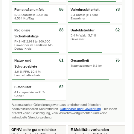
86
78
Fernstraßenumfeld
Verkehrssicherheit
BASt-Zählstelle 22,9 km,
2,3 Unfälle je 1.000
9.564 Kfz/Tag
Einwohner
88
62
Regionale
Umfeldstruktur
5,4 % Wald, 5,7 %
Sicherheitslage
Gewässer
PKS-HZ 2.988 je 100.000
Einwohner im Landkreis Alb-
Donau-Kreis
61
76
Natur- und
Gesundheit
Traumazentrum 5,5 km
Schutzgebiete
3,6 % FFH, 10,4 %
Landschaftsschutz
62
E-Mobilität
4 Ladepunkte im PLZ-
Gebiet
Automatischer Orientierungswert aus amtlichen und öffentlich
nachvollziehbaren Kontextdaten.
Datenbasis und Gewichtung
. Der Index
ersetzt keine Besichtigung, kein Verkehrswertgutachten und keine
individuelle Standortprüfung.
ÖPNV: sehr gut erreichbar
E-Mobilität: vorhanden