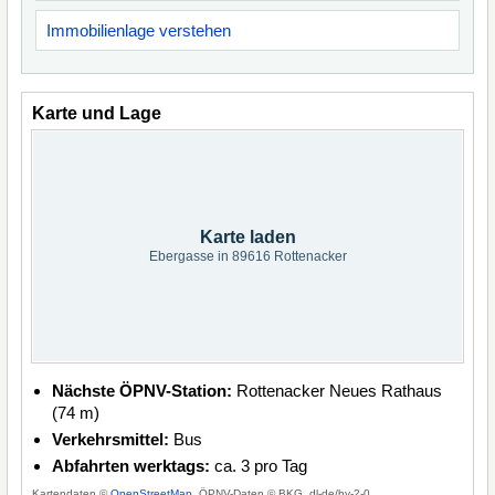
Immobilienlage verstehen
Karte und Lage
Karte laden
Ebergasse in 89616 Rottenacker
Nächste ÖPNV-Station:
Rottenacker Neues Rathaus
(74 m)
Verkehrsmittel:
Bus
Abfahrten werktags:
ca. 3 pro Tag
Kartendaten ©
OpenStreetMap
, ÖPNV-Daten © BKG, dl-de/by-2-0.