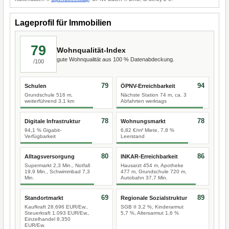
Lageprofil für Immobilien
79
Wohnqualität-Index
gute Wohnqualität aus 100 % Datenabdeckung.
/100
79
94
Schulen
ÖPNV-Erreichbarkeit
Grundschule 516 m,
Nächste Station 74 m, ca. 3
weiterführend 3,1 km
Abfahrten werktags
78
78
Digitale Infrastruktur
Wohnungsmarkt
94,1 % Gigabit-
6,82 €/m² Miete, 7,8 %
Verfügbarkeit
Leerstand
80
86
Alltagsversorgung
INKAR-Erreichbarkeit
Supermarkt 2,3 Min., Notfall
Hausarzt 454 m, Apotheke
19,9 Min., Schwimmbad 7,3
477 m, Grundschule 720 m,
Min.
Autobahn 37,7 Min.
69
89
Standortmarkt
Regionale Sozialstruktur
Kaufkraft 28.696 EUR/Ew.,
SGB II 3,2 %, Kinderarmut
Steuerkraft 1.093 EUR/Ew.,
5,7 %, Altersarmut 1,6 %
Einzelhandel 8.350
EUR/Ew.