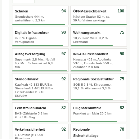
94
100
Schulen
ÖPNV-Erreichbarkeit
Grundschule 444 m,
Nächste Station 82 m, ca.
weiterführend 2,3 km
59 Abfahrten werktags
90
75
Digitale Infrastruktur
Wohnungsmarkt
92,3 % Gigabit-
10,22 €/m² Miete, 3,2 %
Verfügbarkeit
Leerstand
97
90
Alltagsversorgung
INKAR-Erreichbarkeit
Supermarkt 2,8 Min., Notfall
Hausarzt 462 m, Apotheke
6,2 Min., Schwimmbad 6,0
537 m, Grundschule 550 m,
Min.
Autobahn 5,6 Min.
92
75
Standortmarkt
Regionale Sozialstruktur
Kaufkraft 45.333 EUR/Ew.,
SGB II 6,3 %, Kinderarmut
Steuerkraft 1.461 EUR/Ew.,
10,1 %, Altersarmut 3,3 %
Einzelhandel 11.940
EUR/Ew.
82
82
Fernstraßenumfeld
Flughafenumfeld
BASt-Zählstelle 5,2 km,
Frankfurt am Main 20,5 km
9.577 Kfz/Tag
92
78
Verkehrssicherheit
Regionale
1,4 Unfälle je 1.000
Sicherheitslage
Einwohner