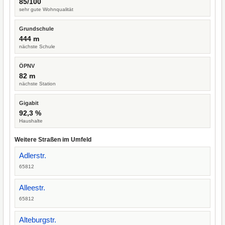
85/100
sehr gute Wohnqualität
Grundschule
444 m
nächste Schule
ÖPNV
82 m
nächste Station
Gigabit
92,3 %
Haushalte
Weitere Straßen im Umfeld
Adlerstr.
65812
Alleestr.
65812
Alteburgstr.