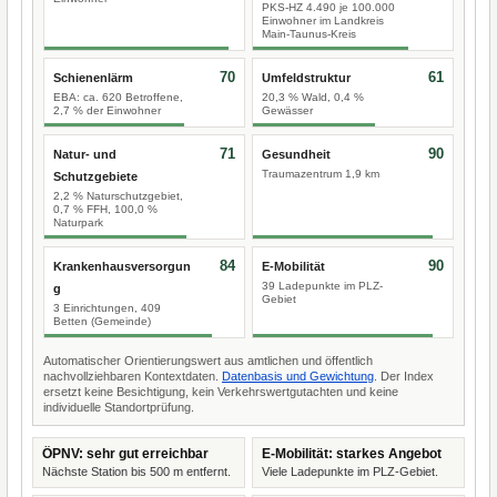
PKS-HZ 4.490 je 100.000
Einwohner im Landkreis
Main-Taunus-Kreis
70
61
Schienenlärm
Umfeldstruktur
EBA: ca. 620 Betroffene,
20,3 % Wald, 0,4 %
2,7 % der Einwohner
Gewässer
71
90
Natur- und
Gesundheit
Traumazentrum 1,9 km
Schutzgebiete
2,2 % Naturschutzgebiet,
0,7 % FFH, 100,0 %
Naturpark
84
90
Krankenhausversorgun
E-Mobilität
39 Ladepunkte im PLZ-
g
Gebiet
3 Einrichtungen, 409
Betten (Gemeinde)
Automatischer Orientierungswert aus amtlichen und öffentlich
nachvollziehbaren Kontextdaten.
Datenbasis und Gewichtung
. Der Index
ersetzt keine Besichtigung, kein Verkehrswertgutachten und keine
individuelle Standortprüfung.
ÖPNV: sehr gut erreichbar
E-Mobilität: starkes Angebot
Nächste Station bis 500 m entfernt.
Viele Ladepunkte im PLZ-Gebiet.