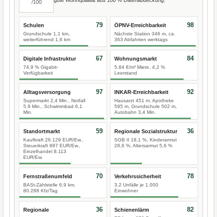
/100
79
98
Schulen
ÖPNV-Erreichbarkeit
Grundschule 1,1 km,
Nächste Station 346 m, ca.
weiterführend 1,6 km
363 Abfahrten werktags
67
84
Digitale Infrastruktur
Wohnungsmarkt
74,9 % Gigabit-
5,84 €/m² Miete, 4,2 %
Verfügbarkeit
Leerstand
97
92
Alltagsversorgung
INKAR-Erreichbarkeit
Supermarkt 2,4 Min., Notfall
Hausarzt 451 m, Apotheke
5,9 Min., Schwimmbad 6,1
595 m, Grundschule 502 m,
Min.
Autobahn 3,4 Min.
59
36
Standortmarkt
Regionale Sozialstruktur
Kaufkraft 26.129 EUR/Ew.,
SGB II 18,1 %, Kinderarmut
Steuerkraft 887 EUR/Ew.,
28,6 %, Altersarmut 5,6 %
Einzelhandel 8.113
EUR/Ew.
70
78
Fernstraßenumfeld
Verkehrssicherheit
BASt-Zählstelle 6,9 km,
3,2 Unfälle je 1.000
80.288 Kfz/Tag
Einwohner
36
82
Regionale
Schienenlärm