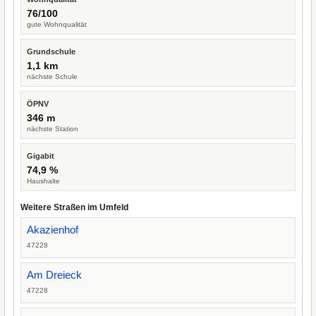
76/100
gute Wohnqualität
Grundschule
1,1 km
nächste Schule
ÖPNV
346 m
nächste Station
Gigabit
74,9 %
Haushalte
Weitere Straßen im Umfeld
Akazienhof
47228
Am Dreieck
47228