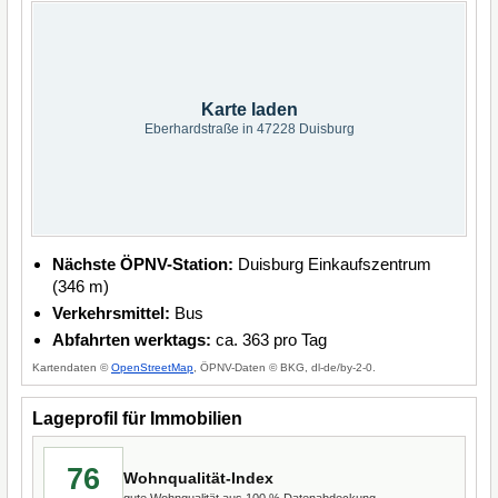
Karte laden
Eberhardstraße in 47228 Duisburg
Nächste ÖPNV-Station:
Duisburg Einkaufszentrum
(346 m)
Verkehrsmittel:
Bus
Abfahrten werktags:
ca. 363 pro Tag
Kartendaten ©
OpenStreetMap
, ÖPNV-Daten © BKG, dl-de/by-2-0.
Lageprofil für Immobilien
76
Wohnqualität-Index
gute Wohnqualität aus 100 % Datenabdeckung.