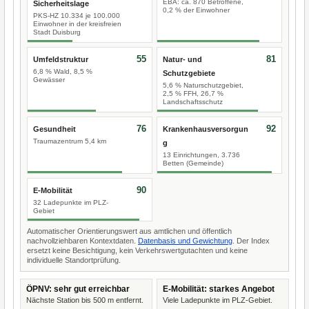
EBA: ca. 870 Betroffene,
Sicherheitslage
0,2 % der Einwohner
PKS-HZ 10.334 je 100.000
Einwohner in der kreisfreien
Stadt Duisburg
55
81
Umfeldstruktur
Natur- und
6,8 % Wald, 8,5 %
Schutzgebiete
Gewässer
5,6 % Naturschutzgebiet,
2,5 % FFH, 26,7 %
Landschaftsschutz
76
92
Gesundheit
Krankenhausversorgun
Traumazentrum 5,4 km
g
13 Einrichtungen, 3.736
Betten (Gemeinde)
90
E-Mobilität
32 Ladepunkte im PLZ-
Gebiet
Automatischer Orientierungswert aus amtlichen und öffentlich
nachvollziehbaren Kontextdaten.
Datenbasis und Gewichtung
. Der Index
ersetzt keine Besichtigung, kein Verkehrswertgutachten und keine
individuelle Standortprüfung.
ÖPNV: sehr gut erreichbar
E-Mobilität: starkes Angebot
Nächste Station bis 500 m entfernt.
Viele Ladepunkte im PLZ-Gebiet.