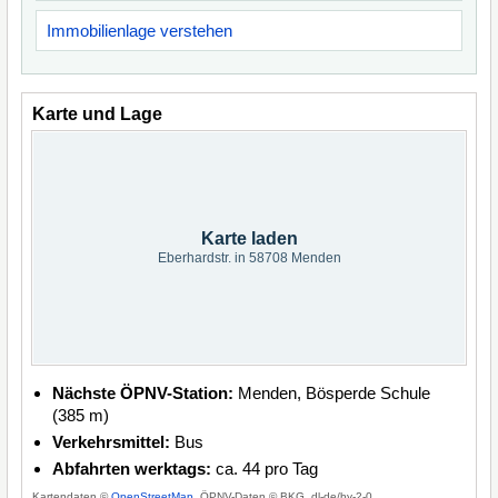
Immobilienlage verstehen
Karte und Lage
Karte laden
Eberhardstr. in 58708 Menden
Nächste ÖPNV-Station:
Menden, Bösperde Schule
(385 m)
Verkehrsmittel:
Bus
Abfahrten werktags:
ca. 44 pro Tag
Kartendaten ©
OpenStreetMap
, ÖPNV-Daten © BKG, dl-de/by-2-0.