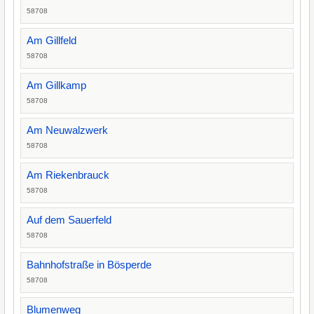
58708
Am Gillfeld
58708
Am Gillkamp
58708
Am Neuwalzwerk
58708
Am Riekenbrauck
58708
Auf dem Sauerfeld
58708
Bahnhofstraße in Bösperde
58708
Blumenweg