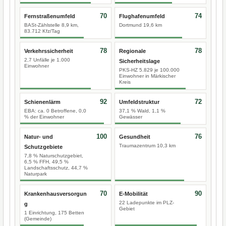
70
74
Fernstraßenumfeld
Flughafenumfeld
BASt-Zählstelle 8,9 km,
Dortmund 19,6 km
83.712 Kfz/Tag
78
78
Verkehrssicherheit
Regionale
2,7 Unfälle je 1.000
Sicherheitslage
Einwohner
PKS-HZ 5.829 je 100.000
Einwohner in Märkischer
Kreis
92
72
Schienenlärm
Umfeldstruktur
EBA: ca. 0 Betroffene, 0,0
37,1 % Wald, 1,1 %
% der Einwohner
Gewässer
100
76
Natur- und
Gesundheit
Traumazentrum 10,3 km
Schutzgebiete
7,8 % Naturschutzgebiet,
6,5 % FFH, 49,5 %
Landschaftsschutz, 44,7 %
Naturpark
70
90
Krankenhausversorgun
E-Mobilität
22 Ladepunkte im PLZ-
g
Gebiet
1 Einrichtung, 175 Betten
(Gemeinde)