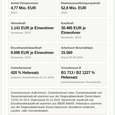
Anteil Umsatzsteuer
Realsteueraufbringungskraft
4,77 Mio. EUR
52,8 Mio. EUR
2023
2023
Steuerkraft
Kaufkraft
1.141 EUR je Einwohner
30.485 EUR je
Einwohner
Gemeinde, 2023
Gemeinde, 2023
Einzelhandelskaufkraft
Arbeitsort-Beschäftigte
8.696 EUR je Einwohner
15.560
Gemeinde, 2023
Stand 30.06.2024
Gewerbesteuer
Grundsteuer B
420 % Hebesatz
B1 713 / B2 1227 %
Hebesatz
amtlicher Gemeindewert 01.01.2026
bebaute/bebaubare Grundstücke
Gewerbesteuer-Aufkommen, Gewerbesteuer netto, Gemeindeanteile und
Steuereinnahmekraft stammen aus der Regionaldatenbank Deutschland
71231-01-03-5, Datenstand 31.12.2023. Steuerkraft, Kaufkraft und
Einzelhandelskaufkraft stammen aus BBSR INKAR. Hebesätze stammen
aus der Regionaldatenbank Deutschland bzw. aktuelleren amtlichen
Landes- oder Gemeindedaten.