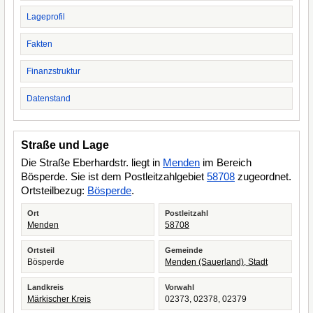
Lageprofil
Fakten
Finanzstruktur
Datenstand
Straße und Lage
Die Straße Eberhardstr. liegt in
Menden
im Bereich
Bösperde. Sie ist dem Postleitzahlgebiet
58708
zugeordnet.
Ortsteilbezug:
Bösperde
.
Ort
Postleitzahl
Menden
58708
Ortsteil
Gemeinde
Bösperde
Menden (Sauerland), Stadt
Landkreis
Vorwahl
Märkischer Kreis
02373, 02378, 02379