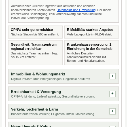
Automatischer Orientierungswert aus amtlichen und öffentlich
nachvollziehbaren Kontextdaten.
Datenbasis und Gewichtung
. Der Index
ersetzt keine Besichtigung, kein Verkehrswertgutachten und keine
individuelle Standortprüfung.
ÖPNV: sehr gut erreichbar
E-Mobilität: starkes Angebot
Nächste Station bis 500 m entfernt.
Viele Ladepunkte im PLZ-Gebiet.
Gesundheit: Traumazentrum
Krankenhausversorgung: 1
regional erreichbar
Einrichtung in der Gemeinde
Das nächste Traumazentrum liegt
Amtliches Destatis-
bis 15 km entfernt.
Krankenhausverzeichnis mit
Betten- und Notfallangaben.
Immobilien & Wohnungsmarkt
Digitale Infrastruktur, Energieanlagen, Regionale Kaufkraft
Erreichbarkeit & Versorgung
ÖPNV-Anbindung, Ladeinfrastruktur, Gesundheitsversorgung
Verkehr, Sicherheit & Lärm
Bundesfernstraßen-Verkehr, Flughafenumfeld, Motorisierung
Natur, Umwelt & Kultur