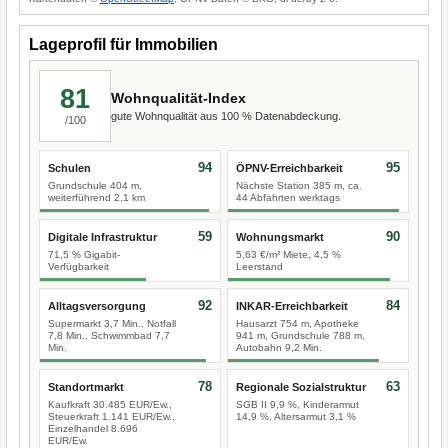
Lageprofil für Immobilien
81
Wohnqualität-Index
gute Wohnqualität aus 100 % Datenabdeckung.
/100
94
95
Schulen
ÖPNV-Erreichbarkeit
Grundschule 404 m,
Nächste Station 385 m, ca.
weiterführend 2,1 km
44 Abfahrten werktags
59
90
Digitale Infrastruktur
Wohnungsmarkt
71,5 % Gigabit-
5,63 €/m² Miete, 4,5 %
Verfügbarkeit
Leerstand
92
84
Alltagsversorgung
INKAR-Erreichbarkeit
Supermarkt 3,7 Min., Notfall
Hausarzt 754 m, Apotheke
7,8 Min., Schwimmbad 7,7
941 m, Grundschule 788 m,
Min.
Autobahn 9,2 Min.
78
63
Standortmarkt
Regionale Sozialstruktur
Kaufkraft 30.485 EUR/Ew.,
SGB II 9,9 %, Kinderarmut
Steuerkraft 1.141 EUR/Ew.,
14,9 %, Altersarmut 3,1 %
Einzelhandel 8.696
EUR/Ew.