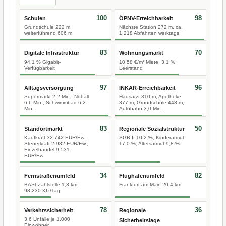
100
98
Schulen
ÖPNV-Erreichbarkeit
Grundschule 222 m,
Nächste Station 272 m, ca.
weiterführend 606 m
1.218 Abfahrten werktags
83
70
Digitale Infrastruktur
Wohnungsmarkt
94,1 % Gigabit-
10,58 €/m² Miete, 3,1 %
Verfügbarkeit
Leerstand
97
96
Alltagsversorgung
INKAR-Erreichbarkeit
Supermarkt 2,2 Min., Notfall
Hausarzt 310 m, Apotheke
6,6 Min., Schwimmbad 6,2
377 m, Grundschule 443 m,
Min.
Autobahn 3,0 Min.
83
50
Standortmarkt
Regionale Sozialstruktur
Kaufkraft 32.742 EUR/Ew.,
SGB II 10,2 %, Kinderarmut
Steuerkraft 2.932 EUR/Ew.,
17,0 %, Altersarmut 9,8 %
Einzelhandel 9.531
EUR/Ew.
34
82
Fernstraßenumfeld
Flughafenumfeld
BASt-Zählstelle 1,3 km,
Frankfurt am Main 20,4 km
93.230 Kfz/Tag
78
36
Verkehrssicherheit
Regionale
3,6 Unfälle je 1.000
Sicherheitslage
Einwohner