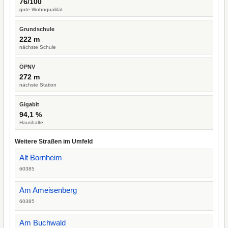
76/100
gute Wohnqualität
Grundschule
222 m
nächste Schule
ÖPNV
272 m
nächste Station
Gigabit
94,1 %
Haushalte
Weitere Straßen im Umfeld
Alt Bornheim
60385
Am Ameisenberg
60385
Am Buchwald