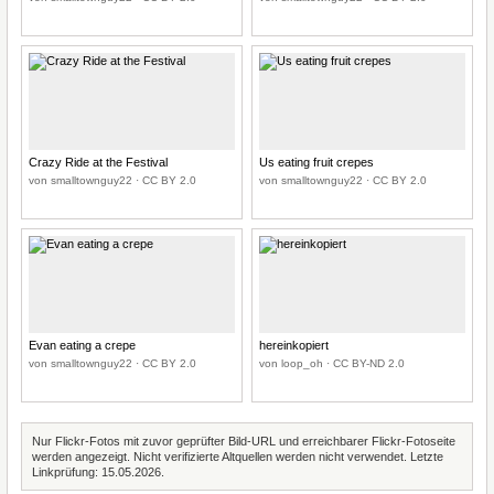
Crazy Ride at the Festival
Us eating fruit crepes
von smalltownguy22 · CC BY 2.0
von smalltownguy22 · CC BY 2.0
Evan eating a crepe
hereinkopiert
von smalltownguy22 · CC BY 2.0
von loop_oh · CC BY-ND 2.0
Nur Flickr-Fotos mit zuvor geprüfter Bild-URL und erreichbarer Flickr-Fotoseite
werden angezeigt. Nicht verifizierte Altquellen werden nicht verwendet. Letzte
Linkprüfung: 15.05.2026.