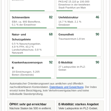
PKS-HZ 15.110 je 100.000
Einwohner in der kreisfreien
Stadt Frankfurt am Main
82
46
Schienenlärm
Umfeldstruktur
EBA: ca. 900 Betroffene,
14,7 % Wald, 2,1 %
0,1 % der Einwohner
Gewässer
68
90
Natur- und
Gesundheit
Traumazentrum 1,8 km
Schutzgebiete
0,5 % Naturschutzgebiet,
4,9 % FFH, 43,2 %
Landschaftsschutz, 0,8 %
Naturpark
92
90
Krankenhausversorgun
E-Mobilität
27 Ladepunkte im PLZ-
g
Gebiet
18 Einrichtungen, 5.205
Betten (Gemeinde)
Automatischer Orientierungswert aus amtlichen und öffentlich
nachvollziehbaren Kontextdaten.
Datenbasis und Gewichtung
. Der Index
ersetzt keine Besichtigung, kein Verkehrswertgutachten und keine
individuelle Standortprüfung.
ÖPNV: sehr gut erreichbar
E-Mobilität: starkes Angebot
Nächste Station bis 500 m entfernt.
Viele Ladepunkte im PLZ-Gebiet.