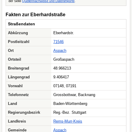
der Seite
Quellennachweise und Datenimporte
.
Fakten zur Eberhardstraße
Straßendaten
Abkürzung
Eberhardstr.
Postleitzahl
71546
Ort
Aspach
Ortsteil
Großaspach
Breitengrad
48.966213
Längengrad
9.406417
Vorwahl
07148, 07191
Telefonnetz
Grossbottwar, Backnang
Land
Baden-Württemberg
Regierungsbezirk
Reg.-Bez. Stuttgart
Landkreis
Rems-Murr-Kreis
Gemeinde
Aspach