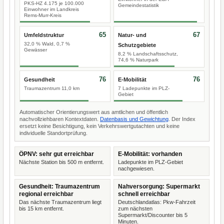
PKS-HZ 4.175 je 100.000
Gemeindestatistik
Einwohner im Landkreis
Rems-Murr-Kreis
65
67
Umfeldstruktur
Natur- und
32,0 % Wald, 0,7 %
Schutzgebiete
Gewässer
8,2 % Landschaftsschutz,
74,6 % Naturpark
76
76
Gesundheit
E-Mobilität
Traumazentrum 11,0 km
7 Ladepunkte im PLZ-
Gebiet
Automatischer Orientierungswert aus amtlichen und öffentlich
nachvollziehbaren Kontextdaten.
Datenbasis und Gewichtung
. Der Index
ersetzt keine Besichtigung, kein Verkehrswertgutachten und keine
individuelle Standortprüfung.
ÖPNV: sehr gut erreichbar
E-Mobilität: vorhanden
Nächste Station bis 500 m entfernt.
Ladepunkte im PLZ-Gebiet
nachgewiesen.
Gesundheit: Traumazentrum
Nahversorgung: Supermarkt
regional erreichbar
schnell erreichbar
Das nächste Traumazentrum liegt
Deutschlandatlas: Pkw-Fahrzeit
bis 15 km entfernt.
zum nächsten
Supermarkt/Discounter bis 5
Minuten.