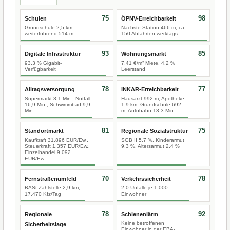
75
98
Schulen
ÖPNV-Erreichbarkeit
Grundschule 2,5 km,
Nächste Station 466 m, ca.
weiterführend 514 m
150 Abfahrten werktags
93
85
Digitale Infrastruktur
Wohnungsmarkt
93,3 % Gigabit-
7,41 €/m² Miete, 4,2 %
Verfügbarkeit
Leerstand
78
77
Alltagsversorgung
INKAR-Erreichbarkeit
Supermarkt 3,1 Min., Notfall
Hausarzt 992 m, Apotheke
16,9 Min., Schwimmbad 9,9
1,9 km, Grundschule 692
Min.
m, Autobahn 13,3 Min.
81
75
Standortmarkt
Regionale Sozialstruktur
Kaufkraft 31.896 EUR/Ew.,
SGB II 5,7 %, Kinderarmut
Steuerkraft 1.357 EUR/Ew.,
9,3 %, Altersarmut 2,4 %
Einzelhandel 9.092
EUR/Ew.
70
78
Fernstraßenumfeld
Verkehrssicherheit
BASt-Zählstelle 2,9 km,
2,0 Unfälle je 1.000
17.470 Kfz/Tag
Einwohner
78
92
Regionale
Schienenlärm
Keine betroffenen
Sicherheitslage
Einwohner in der EBA-