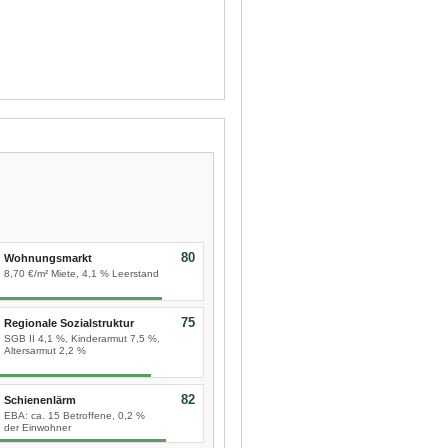
80
Wohnungsmarkt
8,70 €/m² Miete, 4,1 % Leerstand
75
Regionale Sozialstruktur
SGB II 4,1 %, Kinderarmut 7,5 %,
Altersarmut 2,2 %
82
Schienenlärm
EBA: ca. 15 Betroffene, 0,2 %
der Einwohner