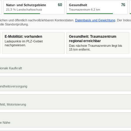
60
76
Natur- und Schutzgebiete
Gesundheit
21,5 % Landschaftsschutz
Traumazentrum 6,2 km
ichen und öffentlich nachvollziehbaren Kontextdaten.
Datenbasis und Gewichtung
. Der Index
lle Standortprüfung.
E-Mobilität: vorhanden
Gesundheit: Traumazentrum
regional erreichbar
Ladepunkte im PLZ-Gebiet
nachgewiesen.
Das nächste Traumazentrum liegt bis
15 km entfernt.
ionale Kaufkraft
undheitsversorgung
eld, Motorisierung
te Nähe