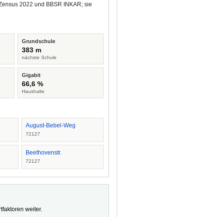
us Zensus 2022 und BBSR INKAR; sie
Grundschule
383 m
nächste Schule
Gigabit
66,6 %
Haushalte
August-Bebel-Weg
72127
Beethovenstr.
72127
faktoren weiter.