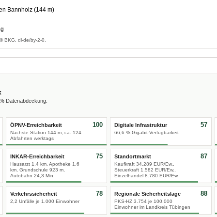
en Bannholz (144 m)
ag
© BKG, dl-de/by-2-0.
x
0 % Datenabdeckung.
100
57
ÖPNV-Erreichbarkeit
Digitale Infrastruktur
Nächste Station 144 m, ca. 124
66,6 % Gigabit-Verfügbarkeit
Abfahrten werktags
75
87
INKAR-Erreichbarkeit
Standortmarkt
Hausarzt 1,4 km, Apotheke 1,6
Kaufkraft 34.289 EUR/Ew.,
km, Grundschule 923 m,
Steuerkraft 1.582 EUR/Ew.,
Autobahn 24,3 Min.
Einzelhandel 8.780 EUR/Ew.
78
88
Verkehrssicherheit
Regionale Sicherheitslage
2,2 Unfälle je 1.000 Einwohner
PKS-HZ 3.754 je 100.000
Einwohner im Landkreis Tübingen