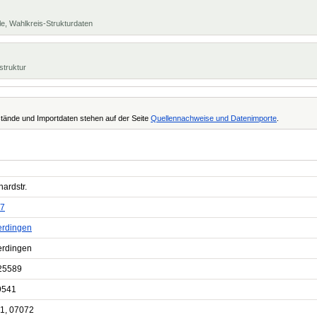
e, Wahlkreis-Strukturdaten
struktur
tände und Importdaten stehen auf der Seite
Quellennachweise und Datenimporte
.
ardstr.
7
erdingen
erdingen
25589
9541
1, 07072