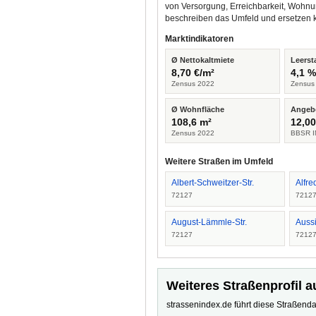
von Versorgung, Erreichbarkeit, Wohnu
beschreiben das Umfeld und ersetzen 
Marktindikatoren
Ø Nettokaltmiete
Leerst
8,70 €/m²
4,1 
Zensus 2022
Zensus
Ø Wohnfläche
Angeb
108,6 m²
12,00
Zensus 2022
BBSR I
Weitere Straßen im Umfeld
Albert-Schweitzer-Str.
Alfre
72127
7212
August-Lämmle-Str.
Auss
72127
7212
Weiteres Straßenprofil a
strassenindex.de führt diese Straßenda