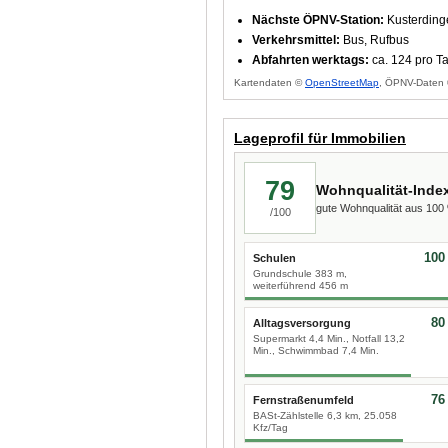
Nächste ÖPNV-Station:
Kusterding
Verkehrsmittel:
Bus, Rufbus
Abfahrten werktags:
ca. 124 pro T
Kartendaten ©
OpenStreetMap
, ÖPNV-Daten 
Lageprofil für Immobilien
79
Wohnqualität-Inde
gute Wohnqualität aus 10
/100
100
Schulen
Grundschule 383 m,
weiterführend 456 m
80
Alltagsversorgung
Supermarkt 4,4 Min., Notfall 13,2
Min., Schwimmbad 7,4 Min.
76
Fernstraßenumfeld
BASt-Zählstelle 6,3 km, 25.058
Kfz/Tag