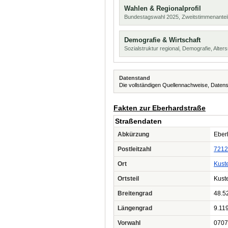
Wahlen & Regionalprofil
Bundestagswahl 2025, Zweitstimmenanteil
Demografie & Wirtschaft
Sozialstruktur regional, Demografie, Alters
Datenstand
Die vollständigen Quellennachweise, Datens
Fakten zur Eberhardstraße
Straßendaten
Abkürzung
Eberh
Postleitzahl
7212
Ort
Kust
Ortsteil
Kust
Breitengrad
48.5
Längengrad
9.11
Vorwahl
0707