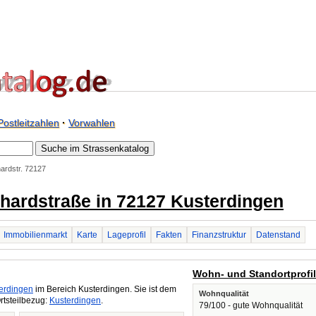
Postleitzahlen
·
Vorwahlen
ardstr. 72127
rhardstraße in 72127 Kusterdingen
Immobilienmarkt
Karte
Lageprofil
Fakten
Finanzstruktur
Datenstand
Wohn- und Standortprofi
erdingen
im Bereich Kusterdingen. Sie ist dem
Wohnqualität
rtsteilbezug:
Kusterdingen
.
79/100 - gute Wohnqualität