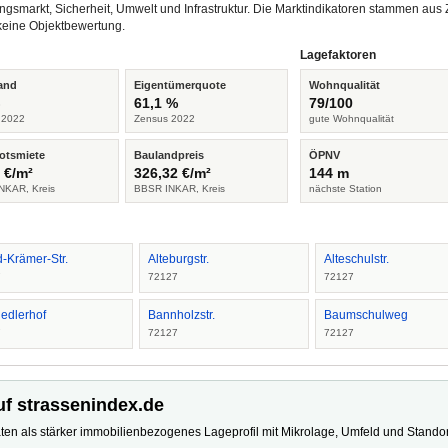
ngsmarkt, Sicherheit, Umwelt und Infrastruktur. Die Marktindikatoren stammen a
keine Objektbewertung.
Lagefaktoren
and
Eigentümerquote
Wohnqualität
%
61,1 %
79/100
 2022
Zensus 2022
gute Wohnqualität
otsmiete
Baulandpreis
ÖPNV
 €/m²
326,32 €/m²
144 m
NKAR, Kreis
BBSR INKAR, Kreis
nächste Station
d-Krämer-Str.
Alteburgstr.
Alteschulstr.
7
72127
72127
iedlerhof
Bannholzstr.
Baumschulweg
7
72127
72127
uf strassenindex.de
ten als stärker immobilienbezogenes Lageprofil mit Mikrolage, Umfeld und Standort