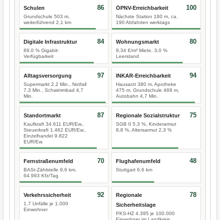
86
100
Schulen
ÖPNV-Erreichbarkeit
Grundschule 503 m,
Nächste Station 180 m, ca.
weiterführend 2,1 km
190 Abfahrten werktags
84
80
Digitale Infrastruktur
Wohnungsmarkt
89,0 % Gigabit-
9,34 €/m² Miete, 3,0 %
Verfügbarkeit
Leerstand
97
94
Alltagsversorgung
INKAR-Erreichbarkeit
Supermarkt 2,2 Min., Notfall
Hausarzt 380 m, Apotheke
7,3 Min., Schwimmbad 4,7
475 m, Grundschule 469 m,
Min.
Autobahn 4,7 Min.
87
75
Standortmarkt
Regionale Sozialstruktur
Kaufkraft 34.611 EUR/Ew.,
SGB II 5,3 %, Kinderarmut
Steuerkraft 1.462 EUR/Ew.,
8,8 %, Altersarmut 2,3 %
Einzelhandel 9.822
EUR/Ew.
70
48
Fernstraßenumfeld
Flughafenumfeld
BASt-Zählstelle 9,6 km,
Stuttgart 6,6 km
64.993 Kfz/Tag
92
78
Verkehrssicherheit
Regionale
1,7 Unfälle je 1.000
Sicherheitslage
Einwohner
PKS-HZ 4.395 je 100.000
Einwohner im Landkreis