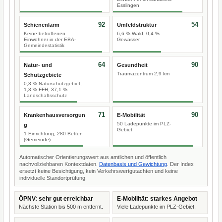
Esslingen
92
54
Schienenlärm
Umfeldstruktur
Keine betroffenen
6,6 % Wald, 0,4 %
Einwohner in der EBA-
Gewässer
Gemeindestatistik
64
90
Natur- und
Gesundheit
Traumazentrum 2,9 km
Schutzgebiete
0,3 % Naturschutzgebiet,
1,3 % FFH, 37,1 %
Landschaftsschutz
71
90
Krankenhausversorgun
E-Mobilität
50 Ladepunkte im PLZ-
g
Gebiet
1 Einrichtung, 280 Betten
(Gemeinde)
Automatischer Orientierungswert aus amtlichen und öffentlich
nachvollziehbaren Kontextdaten.
Datenbasis und Gewichtung
. Der Index
ersetzt keine Besichtigung, kein Verkehrswertgutachten und keine
individuelle Standortprüfung.
ÖPNV: sehr gut erreichbar
E-Mobilität: starkes Angebot
Nächste Station bis 500 m entfernt.
Viele Ladepunkte im PLZ-Gebiet.