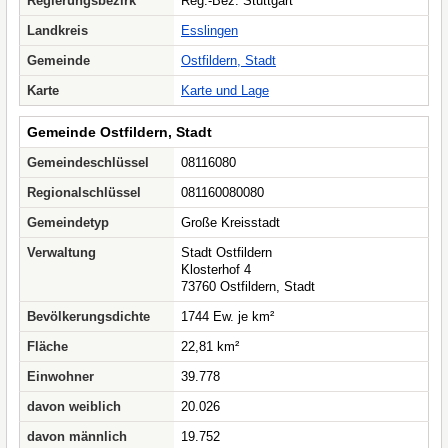
Regierungsbezirk
Reg.-Bez. Stuttgart
Landkreis
Esslingen
Gemeinde
Ostfildern, Stadt
Karte
Karte und Lage
Gemeinde Ostfildern, Stadt
Gemeindeschlüssel
08116080
Regionalschlüssel
081160080080
Gemeindetyp
Große Kreisstadt
Verwaltung
Stadt Ostfildern
Klosterhof 4
73760 Ostfildern, Stadt
Bevölkerungsdichte
1744 Ew. je km²
Fläche
22,81 km²
Einwohner
39.778
davon weiblich
20.026
davon männlich
19.752