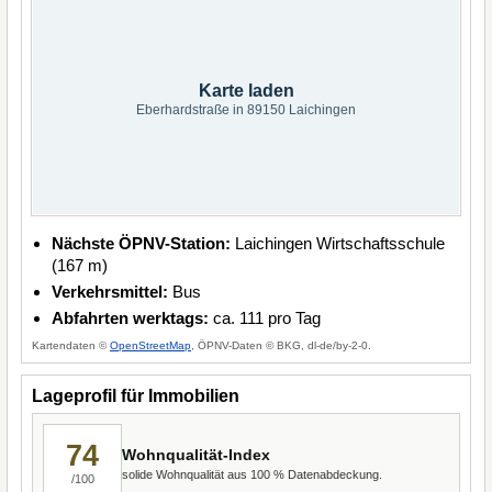
Karte laden
Eberhardstraße in 89150 Laichingen
Nächste ÖPNV-Station:
Laichingen Wirtschaftsschule
(167 m)
Verkehrsmittel:
Bus
Abfahrten werktags:
ca. 111 pro Tag
Kartendaten ©
OpenStreetMap
, ÖPNV-Daten © BKG, dl-de/by-2-0.
Lageprofil für Immobilien
74
Wohnqualität-Index
solide Wohnqualität aus 100 % Datenabdeckung.
/100