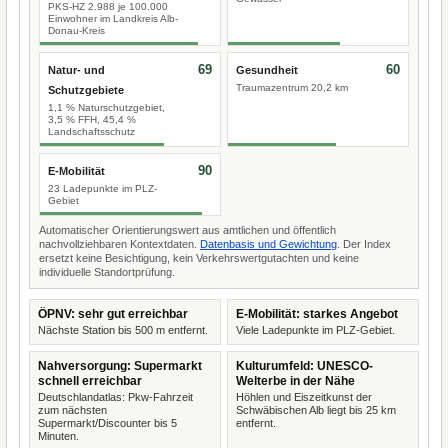
PKS-HZ 2.988 je 100.000
Einwohner im Landkreis Alb-
Donau-Kreis
69
60
Natur- und
Gesundheit
Traumazentrum 20,2 km
Schutzgebiete
1,1 % Naturschutzgebiet,
3,5 % FFH, 45,4 %
Landschaftsschutz
90
E-Mobilität
23 Ladepunkte im PLZ-
Gebiet
Automatischer Orientierungswert aus amtlichen und öffentlich
nachvollziehbaren Kontextdaten.
Datenbasis und Gewichtung
. Der Index
ersetzt keine Besichtigung, kein Verkehrswertgutachten und keine
individuelle Standortprüfung.
ÖPNV: sehr gut erreichbar
E-Mobilität: starkes Angebot
Nächste Station bis 500 m entfernt.
Viele Ladepunkte im PLZ-Gebiet.
Nahversorgung: Supermarkt
Kulturumfeld: UNESCO-
schnell erreichbar
Welterbe in der Nähe
Deutschlandatlas: Pkw-Fahrzeit
Höhlen und Eiszeitkunst der
zum nächsten
Schwäbischen Alb liegt bis 25 km
Supermarkt/Discounter bis 5
entfernt.
Minuten.