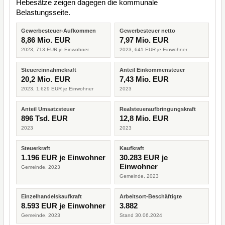
Hebesätze zeigen dagegen die kommunale
Belastungsseite.
Gewerbesteuer-Aufkommen
Gewerbesteuer netto
8,86 Mio. EUR
7,97 Mio. EUR
2023, 713 EUR je Einwohner
2023, 641 EUR je Einwohner
Steuereinnahmekraft
Anteil Einkommensteuer
20,2 Mio. EUR
7,43 Mio. EUR
2023, 1.629 EUR je Einwohner
2023
Anteil Umsatzsteuer
Realsteueraufbringungskraft
896 Tsd. EUR
12,8 Mio. EUR
2023
2023
Steuerkraft
Kaufkraft
1.196 EUR je Einwohner
30.283 EUR je
Einwohner
Gemeinde, 2023
Gemeinde, 2023
Einzelhandelskaufkraft
Arbeitsort-Beschäftigte
8.593 EUR je Einwohner
3.882
Gemeinde, 2023
Stand 30.06.2024