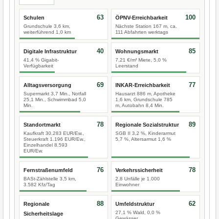
63
100
Schulen
ÖPNV-Erreichbarkeit
Grundschule 3,6 km,
Nächste Station 167 m, ca.
weiterführend 1,0 km
111 Abfahrten werktags
40
85
Digitale Infrastruktur
Wohnungsmarkt
41,4 % Gigabit-
7,21 €/m² Miete, 5,0 %
Verfügbarkeit
Leerstand
69
77
Alltagsversorgung
INKAR-Erreichbarkeit
Supermarkt 3,7 Min., Notfall
Hausarzt 886 m, Apotheke
25,1 Min., Schwimmbad 5,0
1,6 km, Grundschule 785
Min.
m, Autobahn 8,4 Min.
78
89
Standortmarkt
Regionale Sozialstruktur
Kaufkraft 30.283 EUR/Ew.,
SGB II 3,2 %, Kinderarmut
Steuerkraft 1.196 EUR/Ew.,
5,7 %, Altersarmut 1,6 %
Einzelhandel 8.593
EUR/Ew.
76
78
Fernstraßenumfeld
Verkehrssicherheit
BASt-Zählstelle 3,5 km,
2,8 Unfälle je 1.000
3.582 Kfz/Tag
Einwohner
88
62
Regionale
Umfeldstruktur
27,1 % Wald, 0,0 %
Sicherheitslage
Gewässer