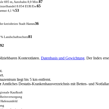
87
ule 695 m, Autobahn 8,9 Min.
65
Einzelhandel 8.054 EUR/Ew.
53
armut 4,1 %
36
er kreisfreien Stadt Hamm
81
3 % Landschaftsschutz
92
ollziehbaren Kontextdaten.
Datenbasis und Gewichtung
. Der Index ers
t.
et.
azentrum liegt bis 5 km entfernt.
e
Amtliches Destatis-Krankenhausverzeichnis mit Betten- und Notfalla
egionale Kaufkraft
dheitsversorgung
, Hafenumfeld
ung