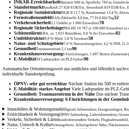
INKAR-Erreichbarkeit
Hausarzt 666 m, Apotheke 784 m, Grundsch
Standortmarkt
Kaufkraft 27.426 EUR/Ew., Steuerkraft 819 EUR/Ew., 
Regionale Sozialstruktur
SGB II 11,7 %, Kinderarmut 13,4 %, Alters
Fernstraßenumfeld
52
BASt-Zählstelle 4,9 km, 77.914 Kfz/Tag
Verkehrssicherheit
78
3,1 Unfälle je 1.000 Einwohner
Regionale Sicherheitslage
PKS-HZ 10.767 je 100.000 Einwohner in d
Schienenlärm
82
EBA: ca. 1.025 Betroffene, 0,6 % der Einwohner
Umfeldstruktur
58
8,9 % Wald, 1,8 % Gewässer
Natur- und Schutzgebiete
7,0 % Naturschutzgebiet, 4,2 % FFH, 21,
Gesundheit
90
Traumazentrum 2,1 km
Krankenhausversorgung
6 Einrichtungen, 1.607 Betten (Gemeinde)
E-Mobilität
90
59 Ladepunkte im PLZ-Gebiet
Automatischer Orientierungswert aus amtlichen und öffentlich nachv
individuelle Standortprüfung.
ÖPNV: sehr gut erreichbar
Nächste Station bis 500 m entfern
E-Mobilität: starkes Angebot
Viele Ladepunkte im PLZ-Gebi
Gesundheit: Traumazentrum in der Nähe
Das nächste Traum
Krankenhausversorgung: 6 Einrichtungen in der Gemeind
Immobilien & Wohnungsmarkt
Digitale Infrastruktur, Energieanlagen, R
Erreichbarkeit & Versorgung
ÖPNV-Anbindung, Ladeinfrastruktur, Gesun
Verkehr, Sicherheit & Lärm
Bundesfernstraßen-Verkehr, Flughafenumfeld
Natur, Umwelt & Kultur
Schutzgebiete, Schutzgebiete Nähe, Flächennutz