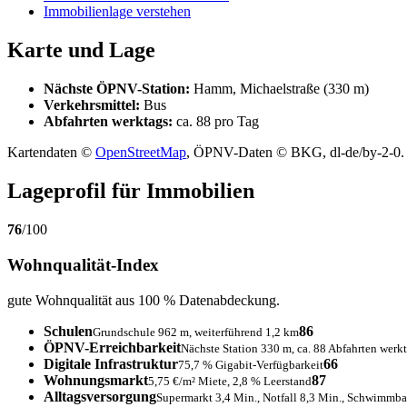
Immobilienlage verstehen
Karte und Lage
Nächste ÖPNV-Station:
Hamm, Michaelstraße (330 m)
Verkehrsmittel:
Bus
Abfahrten werktags:
ca. 88 pro Tag
Kartendaten ©
OpenStreetMap
, ÖPNV-Daten © BKG, dl-de/by-2-0.
Lageprofil für Immobilien
76
/100
Wohnqualität-Index
gute Wohnqualität aus 100 % Datenabdeckung.
Schulen
86
Grundschule 962 m, weiterführend 1,2 km
ÖPNV-Erreichbarkeit
Nächste Station 330 m, ca. 88 Abfahrten werk
Digitale Infrastruktur
66
75,7 % Gigabit-Verfügbarkeit
Wohnungsmarkt
87
5,75 €/m² Miete, 2,8 % Leerstand
Alltagsversorgung
Supermarkt 3,4 Min., Notfall 8,3 Min., Schwimmba