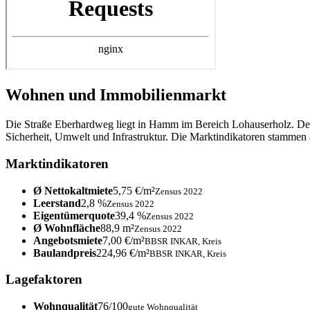
Wohnen und Immobilienmarkt
Die Straße Eberhardweg liegt in Hamm im Bereich Lohauserholz. Der
Sicherheit, Umwelt und Infrastruktur. Die Marktindikatoren stamm
Marktindikatoren
Ø Nettokaltmiete
5,75 €/m²
Zensus 2022
Leerstand
2,8 %
Zensus 2022
Eigentümerquote
39,4 %
Zensus 2022
Ø Wohnfläche
88,9 m²
Zensus 2022
Angebotsmiete
7,00 €/m²
BBSR INKAR, Kreis
Baulandpreis
224,96 €/m²
BBSR INKAR, Kreis
Lagefaktoren
Wohnqualität
76/100
gute Wohnqualität