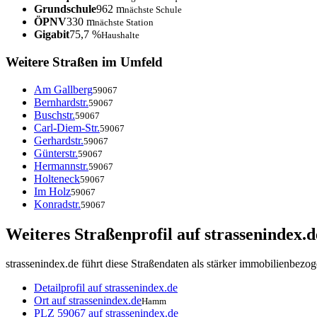
Grundschule
962 m
nächste Schule
ÖPNV
330 m
nächste Station
Gigabit
75,7 %
Haushalte
Weitere Straßen im Umfeld
Am Gallberg
59067
Bernhardstr.
59067
Buschstr.
59067
Carl-Diem-Str.
59067
Gerhardstr.
59067
Günterstr.
59067
Hermannstr.
59067
Holteneck
59067
Im Holz
59067
Konradstr.
59067
Weiteres Straßenprofil auf strassenindex.d
strassenindex.de führt diese Straßendaten als stärker immobilienbezo
Detailprofil auf strassenindex.de
Ort auf strassenindex.de
Hamm
PLZ 59067 auf strassenindex.de