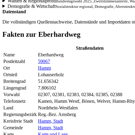
Wahlen & Regionalprofil
Bundestagswahl 2025, Zweitstimmenanteile, Wah
Demografie & Wirtschaft
Sozialstruktur regional, Demografie, Altersstrukt
Datenstand
Die vollständigen Quellennachweise, Datenstände und Importdaten st
Fakten zur Eberhardweg
Straßendaten
Name
Eberhardweg
Postleitzahl
59067
Ort
Hamm
Ortsteil
Lohauserholz
Breitengrad
51.656342
Längengrad
7.806102
Vorwahl
02307, 02381, 02383, 02384, 02385, 02388
Telefonnetz
Kamen, Hamm Westf, Bönen, Welver, Hamm-Rhy
Land
Nordrhein-Westfalen
Regierungsbezirk
Reg.-Bez. Arnsberg
Kreisfreie Stadt
Hamm, Stadt
Gemeinde
Hamm, Stadt
Karte
Karte und Lage