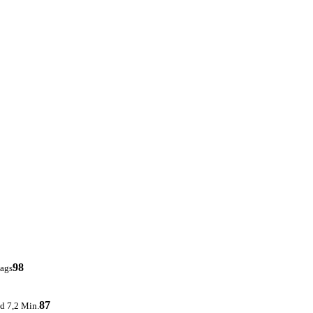
98
tags
87
d 7,2 Min.