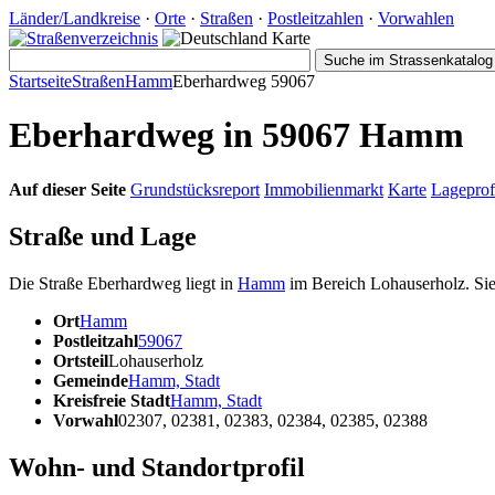
Länder/Landkreise
·
Orte
·
Straßen
·
Postleitzahlen
·
Vorwahlen
Startseite
Straßen
Hamm
Eberhardweg 59067
Eberhardweg in 59067 Hamm
Auf dieser Seite
Grundstücksreport
Immobilienmarkt
Karte
Lageprof
Straße und Lage
Die Straße Eberhardweg liegt in
Hamm
im Bereich Lohauserholz. Sie 
Ort
Hamm
Postleitzahl
59067
Ortsteil
Lohauserholz
Gemeinde
Hamm, Stadt
Kreisfreie Stadt
Hamm, Stadt
Vorwahl
02307, 02381, 02383, 02384, 02385, 02388
Wohn- und Standortprofil