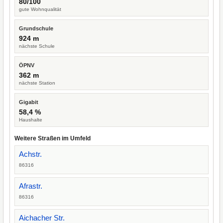
80/100
gute Wohnqualität
Grundschule
924 m
nächste Schule
ÖPNV
362 m
nächste Station
Gigabit
58,4 %
Haushalte
Weitere Straßen im Umfeld
Achstr.
86316
Afrastr.
86316
Aichacher Str.