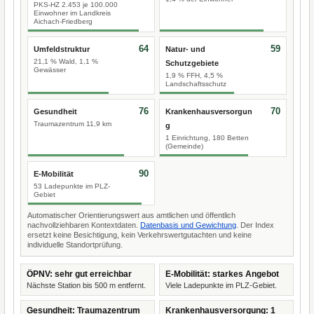
PKS-HZ 2.453 je 100.000
Einwohner im Landkreis
Aichach-Friedberg
64
59
Umfeldstruktur
Natur- und
21,1 % Wald, 1,1 %
Schutzgebiete
Gewässer
1,9 % FFH, 4,5 %
Landschaftsschutz
76
70
Gesundheit
Krankenhausversorgun
Traumazentrum 11,9 km
g
1 Einrichtung, 180 Betten
(Gemeinde)
90
E-Mobilität
53 Ladepunkte im PLZ-
Gebiet
Automatischer Orientierungswert aus amtlichen und öffentlich
nachvollziehbaren Kontextdaten.
Datenbasis und Gewichtung
. Der Index
ersetzt keine Besichtigung, kein Verkehrswertgutachten und keine
individuelle Standortprüfung.
ÖPNV: sehr gut erreichbar
E-Mobilität: starkes Angebot
Nächste Station bis 500 m entfernt.
Viele Ladepunkte im PLZ-Gebiet.
Gesundheit: Traumazentrum
Krankenhausversorgung: 1