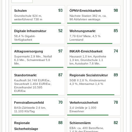
93
98
Schulen
ÖPNV-Erreichbarkeit
Grundschule 924 m,
Nächste Station 362 m, ca.
weiterführend 738 m
96 Abfahrten werktags
52
85
Digitale Infrastruktur
Wohnungsmarkt
58,4 % Gigabit-
7,79 €/m² Miete, 4,5 %
Verfügbarkeit
Leerstand
97
74
Alltagsversorgung
INKAR-Erreichbarkeit
Supermarkt 2,9 Min., Notfall
Hausarzt 1,0 km, Apotheke
6,3 Min., Schwimmbad 5,6
1,3 km, Grundschule 1,1
Min.
km, Autobahn 7,6 Min.
87
89
Standortmarkt
Regionale Sozialstruktur
Kaufkraft 34.748 EUR/Ew.,
SGB II 2,6 %, Kinderarmut
Steuerkraft 1.404 EUR/Ew.,
4,3 %, Altersarmut 1,4 %
Einzelhandel 10.595
EUR/Ew.
70
78
Fernstraßenumfeld
Verkehrssicherheit
BASt-Zählstelle 2,6 km,
3,4 Unfälle je 1.000
11.103 Kfz/Tag
Einwohner
88
82
Regionale
Schienenlärm
EBA: ca. 400 Betroffene,
Sicherheitslage
1,4 % der Einwohner