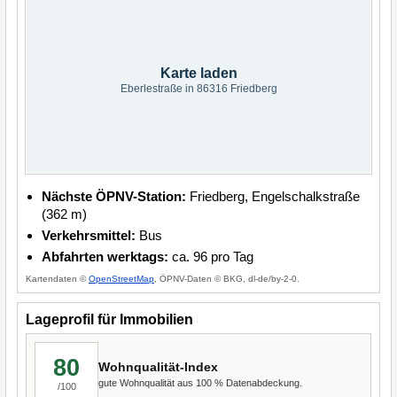
Karte laden
Eberlestraße in 86316 Friedberg
Nächste ÖPNV-Station:
Friedberg, Engelschalkstraße
(362 m)
Verkehrsmittel:
Bus
Abfahrten werktags:
ca. 96 pro Tag
Kartendaten ©
OpenStreetMap
, ÖPNV-Daten © BKG, dl-de/by-2-0.
Lageprofil für Immobilien
80
Wohnqualität-Index
gute Wohnqualität aus 100 % Datenabdeckung.
/100