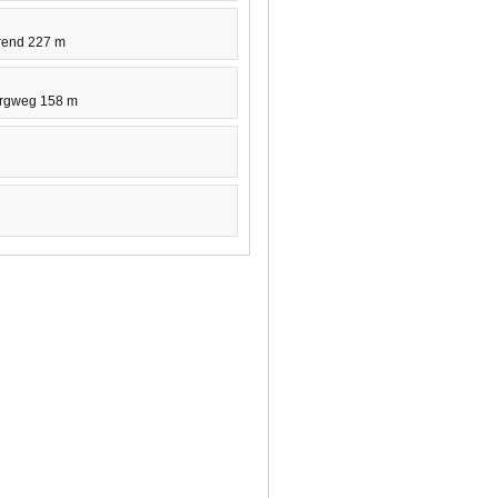
rend 227 m
urgweg 158 m