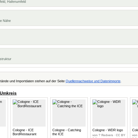
feld, Hafenumfeld
te Nähe
struktur
tände und Importdaten stehen auf der Seite
Quellennachweise und Datenimporte
.
 Umkreis
Cologne - ICE
Cologne - Catching
Cologne - WDR logo
Col
BordRestaurant
the ICE
von ? Redvers · CC BY
von