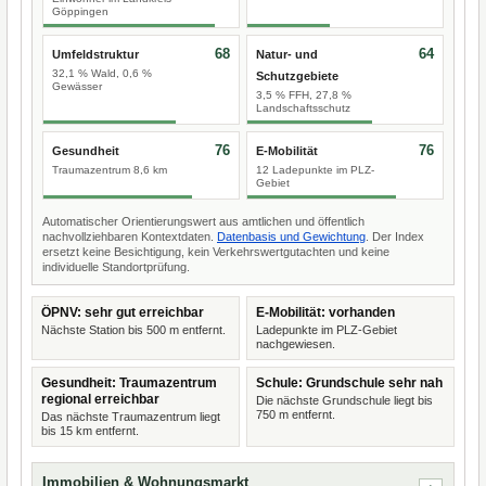
Göppingen
68
64
Umfeldstruktur
Natur- und
32,1 % Wald, 0,6 %
Schutzgebiete
Gewässer
3,5 % FFH, 27,8 %
Landschaftsschutz
76
76
Gesundheit
E-Mobilität
Traumazentrum 8,6 km
12 Ladepunkte im PLZ-
Gebiet
Automatischer Orientierungswert aus amtlichen und öffentlich
nachvollziehbaren Kontextdaten.
Datenbasis und Gewichtung
. Der Index
ersetzt keine Besichtigung, kein Verkehrswertgutachten und keine
individuelle Standortprüfung.
ÖPNV: sehr gut erreichbar
E-Mobilität: vorhanden
Nächste Station bis 500 m entfernt.
Ladepunkte im PLZ-Gebiet
nachgewiesen.
Gesundheit: Traumazentrum
Schule: Grundschule sehr nah
regional erreichbar
Die nächste Grundschule liegt bis
750 m entfernt.
Das nächste Traumazentrum liegt
bis 15 km entfernt.
Immobilien & Wohnungsmarkt