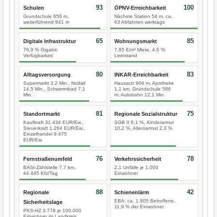
93
100
Schulen
ÖPNV-Erreichbarkeit
Grundschule 656 m,
Nächste Station 54 m, ca.
weiterführend 841 m
63 Abfahrten werktags
65
85
Digitale Infrastruktur
Wohnungsmarkt
78,9 % Gigabit-
7,85 €/m² Miete, 4,6 %
Verfügbarkeit
Leerstand
80
83
Alltagsversorgung
INKAR-Erreichbarkeit
Supermarkt 3,2 Min., Notfall
Hausarzt 906 m, Apotheke
14,5 Min., Schwimmbad 7,1
1,1 km, Grundschule 586
Min.
m, Autobahn 12,1 Min.
81
75
Standortmarkt
Regionale Sozialstruktur
Kaufkraft 31.434 EUR/Ew.,
SGB II 6,1 %, Kinderarmut
Steuerkraft 1.264 EUR/Ew.,
10,2 %, Altersarmut 2,3 %
Einzelhandel 9.475
EUR/Ew.
76
78
Fernstraßenumfeld
Verkehrssicherheit
BASt-Zählstelle 7,7 km,
2,1 Unfälle je 1.000
44.445 Kfz/Tag
Einwohner
88
42
Regionale
Schienenlärm
EBA: ca. 1.805 Betroffene,
Sicherheitslage
11,9 % der Einwohner
PKS-HZ 3.778 je 100.000
Einwohner im Landkreis