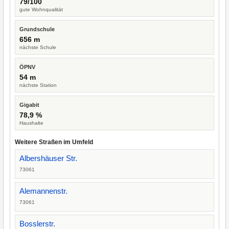
79/100
gute Wohnqualität
Grundschule
656 m
nächste Schule
ÖPNV
54 m
nächste Station
Gigabit
78,9 %
Haushalte
Weitere Straßen im Umfeld
Albershäuser Str.
73061
Alemannenstr.
73061
Bosslerstr.