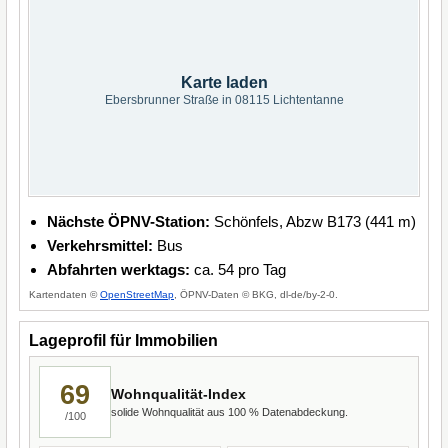
Karte laden
Ebersbrunner Straße in 08115 Lichtentanne
Nächste ÖPNV-Station:
Schönfels, Abzw B173 (441 m)
Verkehrsmittel:
Bus
Abfahrten werktags:
ca. 54 pro Tag
Kartendaten ©
OpenStreetMap
, ÖPNV-Daten © BKG, dl-de/by-2-0.
Lageprofil für Immobilien
69
Wohnqualität-Index
solide Wohnqualität aus 100 % Datenabdeckung.
/100