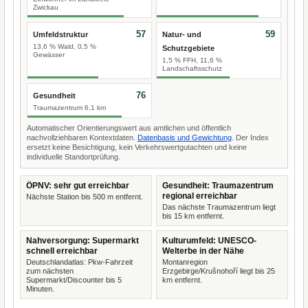
Zwickau
57
59
Umfeldstruktur
Natur- und
13,6 % Wald, 0,5 %
Schutzgebiete
Gewässer
1,5 % FFH, 11,6 %
Landschaftsschutz
76
Gesundheit
Traumazentrum 6,1 km
Automatischer Orientierungswert aus amtlichen und öffentlich
nachvollziehbaren Kontextdaten.
Datenbasis und Gewichtung
. Der Index
ersetzt keine Besichtigung, kein Verkehrswertgutachten und keine
individuelle Standortprüfung.
ÖPNV: sehr gut erreichbar
Gesundheit: Traumazentrum
regional erreichbar
Nächste Station bis 500 m entfernt.
Das nächste Traumazentrum liegt
bis 15 km entfernt.
Nahversorgung: Supermarkt
Kulturumfeld: UNESCO-
schnell erreichbar
Welterbe in der Nähe
Deutschlandatlas: Pkw-Fahrzeit
Montanregion
zum nächsten
Erzgebirge/Krušnohoří liegt bis 25
Supermarkt/Discounter bis 5
km entfernt.
Minuten.