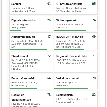
61
95
Schulen
ÖPNV-Erreichbarkeit
Grundschule 2,3 km,
Nächste Station 441 m, ca.
weiterführend 2,9 km
54 Abfahrten werktags
26
74
Digitale Infrastruktur
Wohnungsmarkt
18,7 % Gigabit-
4,87 €/m² Miete, 10,7 %
Verfügbarkeit
Leerstand
87
69
Alltagsversorgung
INKAR-Erreichbarkeit
Supermarkt 4,5 Min., Notfall
Hausarzt 973 m, Apotheke
10,9 Min., Schwimmbad 7,3
2,2 km, Grundschule 2,1
Min.
km, Autobahn 6,1 Min.
72
71
Standortmarkt
Regionale Sozialstruktur
Kaufkraft 30.944 EUR/Ew.,
SGB II 7,2 %, Kinderarmut
Steuerkraft 669 EUR/Ew.,
10,7 %, Altersarmut 1,0 %
Einzelhandel 8.336
EUR/Ew.
64
78
Fernstraßenumfeld
Verkehrssicherheit
BASt-Zählstelle 536 m,
3,9 Unfälle je 1.000
6.950 Kfz/Tag
Einwohner
78
82
Regionale
Schienenlärm
EBA: ca. 55 Betroffene, 0,9
Sicherheitslage
% der Einwohner
PKS-HZ 4.883 je 100.000
Einwohner im Landkreis