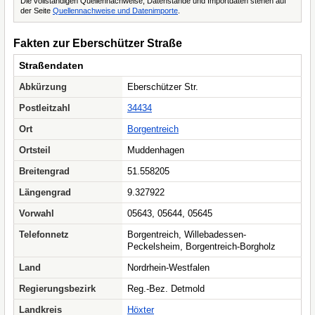
Die vollständigen Quellennachweise, Datenstände und Importdaten stehen auf
der Seite
Quellennachweise und Datenimporte
.
Fakten zur Eberschützer Straße
Straßendaten
Abkürzung
Eberschützer Str.
Postleitzahl
34434
Ort
Borgentreich
Ortsteil
Muddenhagen
Breitengrad
51.558205
Längengrad
9.327922
Vorwahl
05643, 05644, 05645
Telefonnetz
Borgentreich, Willebadessen-
Peckelsheim, Borgentreich-Borgholz
Land
Nordrhein-Westfalen
Regierungsbezirk
Reg.-Bez. Detmold
Landkreis
Höxter