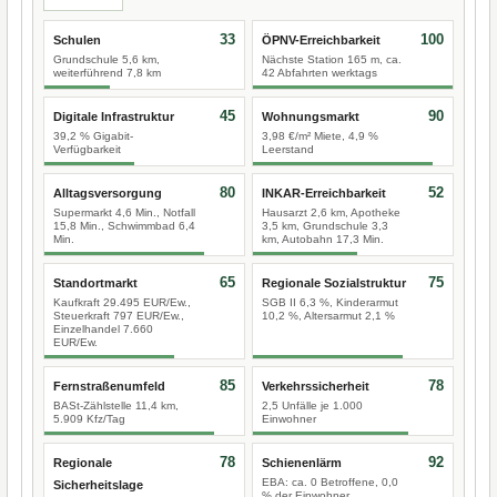
33
100
Schulen
ÖPNV-Erreichbarkeit
Grundschule 5,6 km,
Nächste Station 165 m, ca.
weiterführend 7,8 km
42 Abfahrten werktags
45
90
Digitale Infrastruktur
Wohnungsmarkt
39,2 % Gigabit-
3,98 €/m² Miete, 4,9 %
Verfügbarkeit
Leerstand
80
52
Alltagsversorgung
INKAR-Erreichbarkeit
Supermarkt 4,6 Min., Notfall
Hausarzt 2,6 km, Apotheke
15,8 Min., Schwimmbad 6,4
3,5 km, Grundschule 3,3
Min.
km, Autobahn 17,3 Min.
65
75
Standortmarkt
Regionale Sozialstruktur
Kaufkraft 29.495 EUR/Ew.,
SGB II 6,3 %, Kinderarmut
Steuerkraft 797 EUR/Ew.,
10,2 %, Altersarmut 2,1 %
Einzelhandel 7.660
EUR/Ew.
85
78
Fernstraßenumfeld
Verkehrssicherheit
BASt-Zählstelle 11,4 km,
2,5 Unfälle je 1.000
5.909 Kfz/Tag
Einwohner
78
92
Regionale
Schienenlärm
EBA: ca. 0 Betroffene, 0,0
Sicherheitslage
% der Einwohner