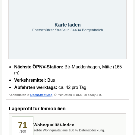
Karte laden
Eberschützer Straße in 34434 Borgentreich
Nächste ÖPNV-Station:
Btr-Muddenhagen, Mitte (165
m)
Verkehrsmittel:
Bus
Abfahrten werktags:
ca. 42 pro Tag
Kartendaten ©
OpenStreetMap
, ÖPNV-Daten © BKG, dl-de/by-2-0.
Lageprofil für Immobilien
71
Wohnqualität-Index
solide Wohnqualität aus 100 % Datenabdeckung.
/100