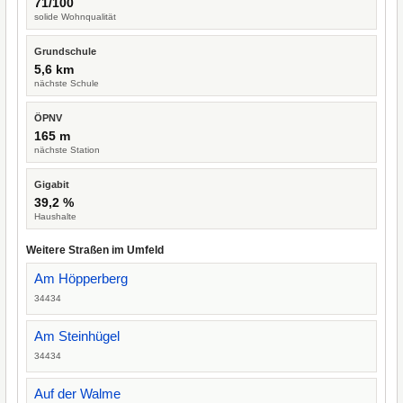
71/100
solide Wohnqualität
Grundschule
5,6 km
nächste Schule
ÖPNV
165 m
nächste Station
Gigabit
39,2 %
Haushalte
Weitere Straßen im Umfeld
Am Höpperberg
34434
Am Steinhügel
34434
Auf der Walme