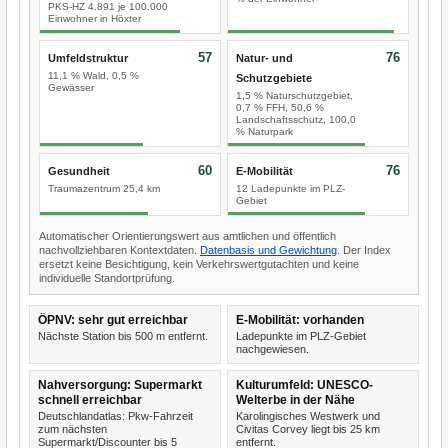
PKS-HZ 4.891 je 100.000
Einwohner in Höxter
57
76
Umfeldstruktur
Natur- und
11,1 % Wald, 0,5 %
Schutzgebiete
Gewässer
1,5 % Naturschutzgebiet,
0,7 % FFH, 50,6 %
Landschaftsschutz, 100,0
% Naturpark
60
76
Gesundheit
E-Mobilität
Traumazentrum 25,4 km
12 Ladepunkte im PLZ-
Gebiet
Automatischer Orientierungswert aus amtlichen und öffentlich
nachvollziehbaren Kontextdaten.
Datenbasis und Gewichtung
. Der Index
ersetzt keine Besichtigung, kein Verkehrswertgutachten und keine
individuelle Standortprüfung.
ÖPNV: sehr gut erreichbar
E-Mobilität: vorhanden
Nächste Station bis 500 m entfernt.
Ladepunkte im PLZ-Gebiet
nachgewiesen.
Nahversorgung: Supermarkt
Kulturumfeld: UNESCO-
schnell erreichbar
Welterbe in der Nähe
Deutschlandatlas: Pkw-Fahrzeit
Karolingisches Westwerk und
zum nächsten
Civitas Corvey liegt bis 25 km
Supermarkt/Discounter bis 5
entfernt.