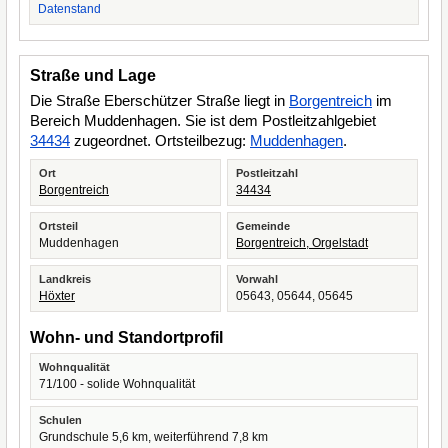
Datenstand
Straße und Lage
Die Straße Eberschützer Straße liegt in
Borgentreich
im
Bereich Muddenhagen. Sie ist dem Postleitzahlgebiet
34434
zugeordnet. Ortsteilbezug:
Muddenhagen
.
Ort
Postleitzahl
Borgentreich
34434
Ortsteil
Gemeinde
Muddenhagen
Borgentreich, Orgelstadt
Landkreis
Vorwahl
Höxter
05643, 05644, 05645
Wohn- und Standortprofil
Wohnqualität
71/100 - solide Wohnqualität
Schulen
Grundschule 5,6 km, weiterführend 7,8 km