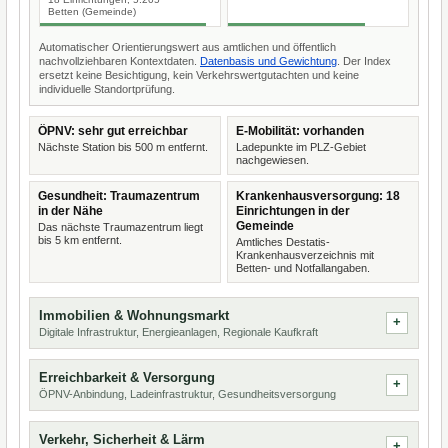
Betten (Gemeinde)
Automatischer Orientierungswert aus amtlichen und öffentlich
nachvollziehbaren Kontextdaten.
Datenbasis und Gewichtung
. Der Index
ersetzt keine Besichtigung, kein Verkehrswertgutachten und keine
individuelle Standortprüfung.
ÖPNV: sehr gut erreichbar
E-Mobilität: vorhanden
Nächste Station bis 500 m entfernt.
Ladepunkte im PLZ-Gebiet
nachgewiesen.
Gesundheit: Traumazentrum
Krankenhausversorgung: 18
in der Nähe
Einrichtungen in der
Gemeinde
Das nächste Traumazentrum liegt
bis 5 km entfernt.
Amtliches Destatis-
Krankenhausverzeichnis mit
Betten- und Notfallangaben.
Immobilien & Wohnungsmarkt
Digitale Infrastruktur, Energieanlagen, Regionale Kaufkraft
Erreichbarkeit & Versorgung
ÖPNV-Anbindung, Ladeinfrastruktur, Gesundheitsversorgung
Verkehr, Sicherheit & Lärm