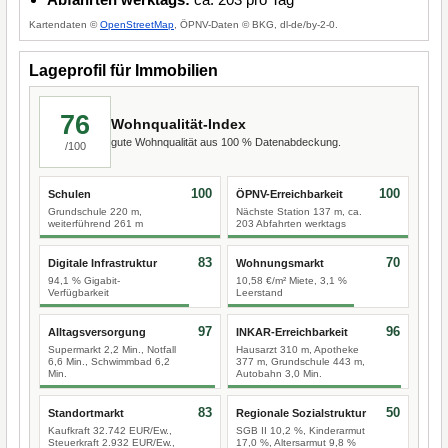
Kartendaten ©
OpenStreetMap
, ÖPNV-Daten © BKG, dl-de/by-2-0.
Lageprofil für Immobilien
76
Wohnqualität-Index
gute Wohnqualität aus 100 % Datenabdeckung.
/100
100
100
Schulen
ÖPNV-Erreichbarkeit
Grundschule 220 m,
Nächste Station 137 m, ca.
weiterführend 261 m
203 Abfahrten werktags
83
70
Digitale Infrastruktur
Wohnungsmarkt
94,1 % Gigabit-
10,58 €/m² Miete, 3,1 %
Verfügbarkeit
Leerstand
97
96
Alltagsversorgung
INKAR-Erreichbarkeit
Supermarkt 2,2 Min., Notfall
Hausarzt 310 m, Apotheke
6,6 Min., Schwimmbad 6,2
377 m, Grundschule 443 m,
Min.
Autobahn 3,0 Min.
83
50
Standortmarkt
Regionale Sozialstruktur
Kaufkraft 32.742 EUR/Ew.,
SGB II 10,2 %, Kinderarmut
Steuerkraft 2.932 EUR/Ew.,
17,0 %, Altersarmut 9,8 %