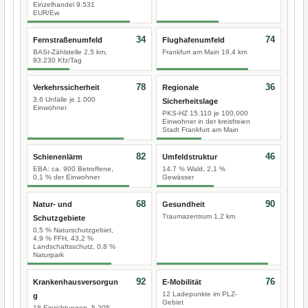
Einzelhandel 9.531
EUR/Ew.
34
74
Fernstraßenumfeld
Flughafenumfeld
BASt-Zählstelle 2,5 km,
Frankfurt am Main 19,4 km
93.230 Kfz/Tag
78
36
Verkehrssicherheit
Regionale
3,6 Unfälle je 1.000
Sicherheitslage
Einwohner
PKS-HZ 15.110 je 100.000
Einwohner in der kreisfreien
Stadt Frankfurt am Main
82
46
Schienenlärm
Umfeldstruktur
EBA: ca. 900 Betroffene,
14,7 % Wald, 2,1 %
0,1 % der Einwohner
Gewässer
68
90
Natur- und
Gesundheit
Traumazentrum 1,2 km
Schutzgebiete
0,5 % Naturschutzgebiet,
4,9 % FFH, 43,2 %
Landschaftsschutz, 0,8 %
Naturpark
92
76
Krankenhausversorgun
E-Mobilität
12 Ladepunkte im PLZ-
g
Gebiet
18 Einrichtungen, 5.205