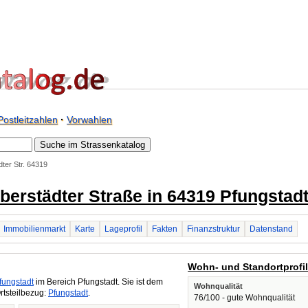
Postleitzahlen
·
Vorwahlen
ter Str. 64319
Eberstädter Straße in 64319 Pfungstad
Immobilienmarkt
Karte
Lageprofil
Fakten
Finanzstruktur
Datenstand
Wohn- und Standortprofi
fungstadt
im Bereich Pfungstadt. Sie ist dem
Wohnqualität
rtsteilbezug:
Pfungstadt
.
76/100 - gute Wohnqualität