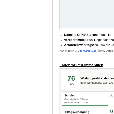
Nächste ÖPNV-Station:
Pfungstadt
Verkehrsmittel:
Bus, Regionaler Zu
Abfahrten werktags:
ca. 294 pro T
Kartendaten ©
OpenStreetMap
, ÖPNV-Daten 
Lageprofil für Immobilien
76
Wohnqualität-Inde
gute Wohnqualität aus 10
/100
86
Schulen
Grundschule 570 m,
weiterführend 1,1 km
83
Alltagsversorgung