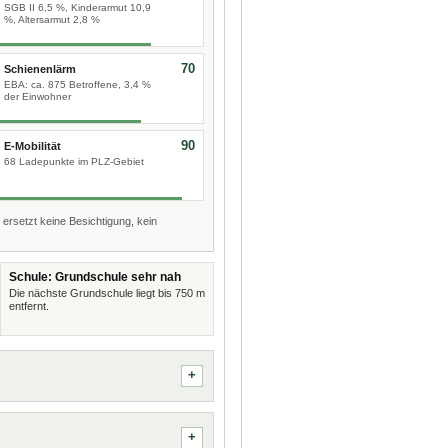
SGB II 6,5 %, Kinderarmut 10,9
%, Altersarmut 2,8 %
70
Schienenlärm
EBA: ca. 875 Betroffene, 3,4 %
der Einwohner
90
E-Mobilität
68 Ladepunkte im PLZ-Gebiet
 ersetzt keine Besichtigung, kein
Schule: Grundschule sehr nah
Die nächste Grundschule liegt bis 750 m
entfernt.