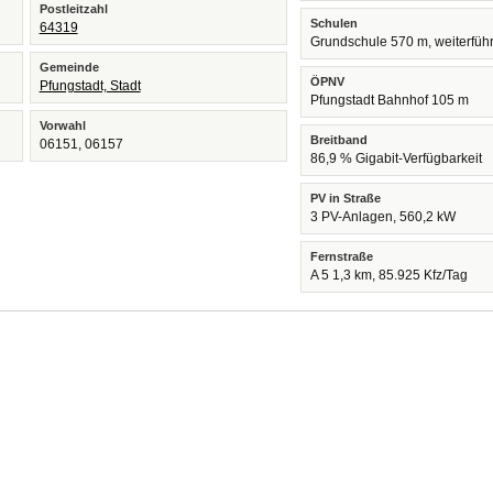
Postleitzahl
Schulen
64319
Grundschule 570 m, weiterfüh
Gemeinde
ÖPNV
Pfungstadt, Stadt
Pfungstadt Bahnhof 105 m
Vorwahl
Breitband
06151, 06157
86,9 % Gigabit-Verfügbarkeit
PV in Straße
3 PV-Anlagen, 560,2 kW
Fernstraße
A 5 1,3 km, 85.925 Kfz/Tag