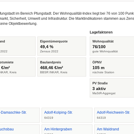
 Pfungstadt im Bereich Pfungstadt. Der Wohnqualität-Index liegt bei 76 von 100 Pu
arkt, Sicherheit, Umwelt und Infrastruktur. Die Marktindikatoren stammen aus Z
keine Objektbewertung.
Lagefaktoren
and
Eigentümerquote
Wohnqualität
%
49,4 %
76/100
 2022
Zensus 2022
gute Wohnqualität
otsmiete
Baulandpreis
ÖPNV
 €/m²
468,46 €/m²
105 m
NKAR, Kreis
BBSR INKAR, Kreis
nächste Station
PV Straße
3 aktiv
MaStR-Aggregat
f-Damaschke-Str.
Adolf-Kolping-Str.
Adolf-Reichwein-Str.
9
64319
64319
uchsbau
Am Hintergraben
Am Waldrand