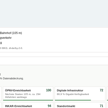
 Bahnhof (105 m)
gverkehr
ag
© BKG, dl-de/by-2-0.
x
0 % Datenabdeckung.
100
72
ÖPNV-Erreichbarkeit
Digitale Infrastruktur
Nächste Station 105 m, ca. 294
86,9 % Gigabit-Verfügbarkeit
Abfahrten werktags
94
71
INKAR-Erreichbarkeit
Standortmarkt