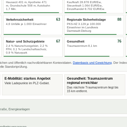
Hausarzt 401 m, Apotheke 471
Kaufkraft 28.878 EUR/Ew.,
m, Grundschule 508 m, Autobahn
Steuerkraft 1.064 EUR/Ew.,
1,7 Min.
Einzelhandel 8.702 EUR/Ew.
63
88
Verkehrssicherheit
Regionale Sicherheitslage
4,6 Unfälle je 1.000 Einwohner
PKS-HZ 3.129 je 100.000
Einwohner im Landkreis
Darmstadt-Dieburg
67
76
Natur- und Schutzgebiete
Gesundheit
2,4 % Naturschutzgebiet, 2,2 %
Traumazentrum 8,1 km
FFH, 0,1 % Landschaftsschutz,
0,9 % Naturpark
ichen und öffentlich nachvollziehbaren Kontextdaten.
Datenbasis und Gewichtung
. Der Index
lle Standortprüfung.
E-Mobilität: starkes Angebot
Gesundheit: Traumazentrum
regional erreichbar
Viele Ladepunkte im PLZ-Gebiet.
Das nächste Traumazentrum liegt bis
15 km entfernt.
 Straße, Energieanlagen
undheitsversorgung