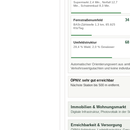
Supermarkt 2,4 Min., Notfall 12,7
Min., Schwimmbad 8,3 Min.
34
Fernstraßenumfeld
BASt-Zählstelle 1,3 km, 85.925
Kfz/Tag
68
Umfeldstruktur
29,4 % Wald, 2,0 % Gewässer
Automatischer Orientierungswert aus amtl
Verkehrswertgutachten und keine individue
ÖPNV: sehr gut erreichbar
Nächste Station bis 500 m entfernt.
Immobilien & Wohnungsmarkt
Digitale Infrastruktur, Photovoltaik in der
Erreichbarkeit & Versorgung
ÖPNV-Anbindung, Ladeinfrastruktur, Ges