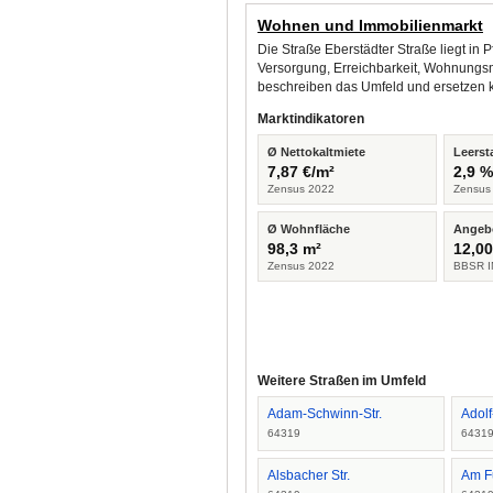
Wohnen und Immobilienmarkt
Die Straße Eberstädter Straße liegt in
Versorgung, Erreichbarkeit, Wohnungsm
beschreiben das Umfeld und ersetzen 
Marktindikatoren
Ø Nettokaltmiete
Leerst
7,87 €/m²
2,9 
Zensus 2022
Zensus
Ø Wohnfläche
Angeb
98,3 m²
12,00
Zensus 2022
BBSR I
Weitere Straßen im Umfeld
Adam-Schwinn-Str.
Adol
64319
6431
Alsbacher Str.
Am F