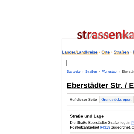
Länder/Landkreise
·
Orte
·
Straßen
·
Startseite
Straßen
Pfungstadt
Eberstäd
Eberstädter Str. / 
Auf dieser Seite
Grundstücksreport
Straße und Lage
Die Straße Eberstädter Straße liegt in
P
Postleitzahlgebiet
64319
zugeordnet. O