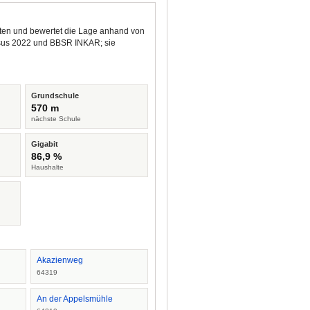
nkten und bewertet die Lage anhand von
ensus 2022 und BBSR INKAR; sie
Grundschule
570 m
nächste Schule
Gigabit
86,9 %
Haushalte
Akazienweg
64319
An der Appelsmühle