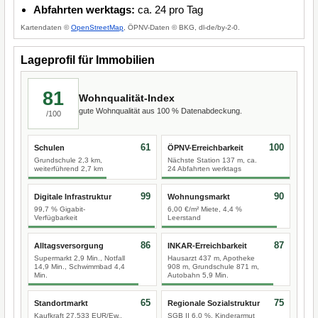
Abfahrten werktags:
ca. 24 pro Tag
Kartendaten ©
OpenStreetMap
, ÖPNV-Daten © BKG, dl-de/by-2-0.
Lageprofil für Immobilien
81
Wohnqualität-Index
gute Wohnqualität aus 100 % Datenabdeckung.
/100
61
100
Schulen
ÖPNV-Erreichbarkeit
Grundschule 2,3 km,
Nächste Station 137 m, ca.
weiterführend 2,7 km
24 Abfahrten werktags
99
90
Digitale Infrastruktur
Wohnungsmarkt
99,7 % Gigabit-
6,00 €/m² Miete, 4,4 %
Verfügbarkeit
Leerstand
86
87
Alltagsversorgung
INKAR-Erreichbarkeit
Supermarkt 2,9 Min., Notfall
Hausarzt 437 m, Apotheke
14,9 Min., Schwimmbad 4,4
908 m, Grundschule 871 m,
Min.
Autobahn 5,9 Min.
65
75
Standortmarkt
Regionale Sozialstruktur
Kaufkraft 27.533 EUR/Ew.,
SGB II 6,0 %, Kinderarmut