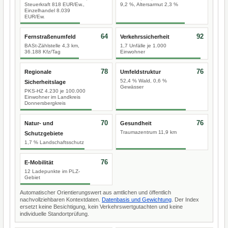
Steuerkraft 818 EUR/Ew.,
9,2 %, Altersarmut 2,3 %
Einzelhandel 8.039
EUR/Ew.
64
92
Fernstraßenumfeld
Verkehrssicherheit
BASt-Zählstelle 4,3 km,
1,7 Unfälle je 1.000
36.188 Kfz/Tag
Einwohner
78
76
Regionale
Umfeldstruktur
52,4 % Wald, 0,6 %
Sicherheitslage
Gewässer
PKS-HZ 4.230 je 100.000
Einwohner im Landkreis
Donnersbergkreis
70
76
Natur- und
Gesundheit
Traumazentrum 11,9 km
Schutzgebiete
1,7 % Landschaftsschutz
76
E-Mobilität
12 Ladepunkte im PLZ-
Gebiet
Automatischer Orientierungswert aus amtlichen und öffentlich
nachvollziehbaren Kontextdaten.
Datenbasis und Gewichtung
. Der Index
ersetzt keine Besichtigung, kein Verkehrswertgutachten und keine
individuelle Standortprüfung.