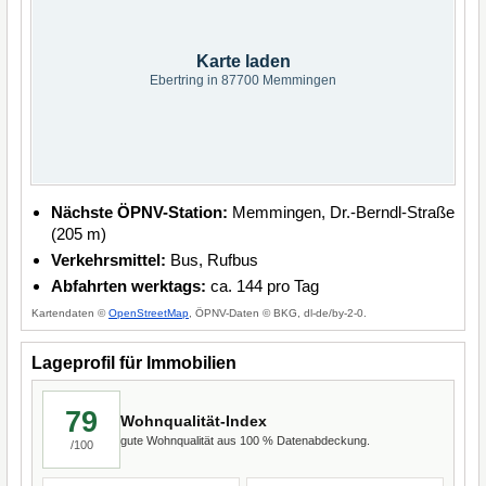
Karte laden
Ebertring in 87700 Memmingen
Nächste ÖPNV-Station:
Memmingen, Dr.-Berndl-Straße
(205 m)
Verkehrsmittel:
Bus, Rufbus
Abfahrten werktags:
ca. 144 pro Tag
Kartendaten ©
OpenStreetMap
, ÖPNV-Daten © BKG, dl-de/by-2-0.
Lageprofil für Immobilien
79
Wohnqualität-Index
gute Wohnqualität aus 100 % Datenabdeckung.
/100