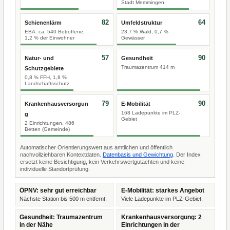
Stadt Memmingen
82
64
Schienenlärm
Umfeldstruktur
EBA: ca. 540 Betroffene,
23,7 % Wald, 0,7 %
1,2 % der Einwohner
Gewässer
57
90
Natur- und
Gesundheit
Traumazentrum 414 m
Schutzgebiete
0,8 % FFH, 1,8 %
Landschaftsschutz
79
90
Krankenhausversorgun
E-Mobilität
168 Ladepunkte im PLZ-
g
Gebiet
2 Einrichtungen, 486
Betten (Gemeinde)
Automatischer Orientierungswert aus amtlichen und öffentlich
nachvollziehbaren Kontextdaten.
Datenbasis und Gewichtung
. Der Index
ersetzt keine Besichtigung, kein Verkehrswertgutachten und keine
individuelle Standortprüfung.
ÖPNV: sehr gut erreichbar
E-Mobilität: starkes Angebot
Nächste Station bis 500 m entfernt.
Viele Ladepunkte im PLZ-Gebiet.
Gesundheit: Traumazentrum
Krankenhausversorgung: 2
in der Nähe
Einrichtungen in der