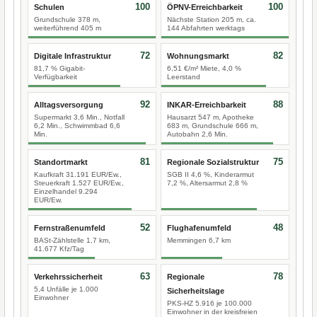
100
100
Schulen
ÖPNV-Erreichbarkeit
Grundschule 378 m,
Nächste Station 205 m, ca.
weiterführend 405 m
144 Abfahrten werktags
72
82
Digitale Infrastruktur
Wohnungsmarkt
81,7 % Gigabit-
6,51 €/m² Miete, 4,0 %
Verfügbarkeit
Leerstand
92
88
Alltagsversorgung
INKAR-Erreichbarkeit
Supermarkt 3,6 Min., Notfall
Hausarzt 547 m, Apotheke
6,2 Min., Schwimmbad 6,6
683 m, Grundschule 666 m,
Min.
Autobahn 2,6 Min.
81
75
Standortmarkt
Regionale Sozialstruktur
Kaufkraft 31.191 EUR/Ew.,
SGB II 4,6 %, Kinderarmut
Steuerkraft 1.527 EUR/Ew.,
7,2 %, Altersarmut 2,8 %
Einzelhandel 9.294
EUR/Ew.
52
48
Fernstraßenumfeld
Flughafenumfeld
BASt-Zählstelle 1,7 km,
Memmingen 6,7 km
41.677 Kfz/Tag
63
78
Verkehrssicherheit
Regionale
5,4 Unfälle je 1.000
Sicherheitslage
Einwohner
PKS-HZ 5.916 je 100.000
Einwohner in der kreisfreien