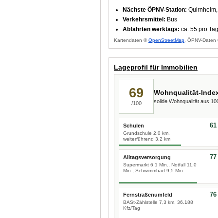
Nächste ÖPNV-Station:
Quirnheim, 
Verkehrsmittel:
Bus
Abfahrten werktags:
ca. 55 pro Ta
Kartendaten ©
OpenStreetMap
, ÖPNV-Daten 
Lageprofil für Immobilien
69
Wohnqualität-Inde
solide Wohnqualität aus 1
/100
61
Schulen
Grundschule 2,0 km,
weiterführend 3,2 km
77
Alltagsversorgung
Supermarkt 6,1 Min., Notfall 11,0
Min., Schwimmbad 9,5 Min.
76
Fernstraßenumfeld
BASt-Zählstelle 7,3 km, 36.188
Kfz/Tag