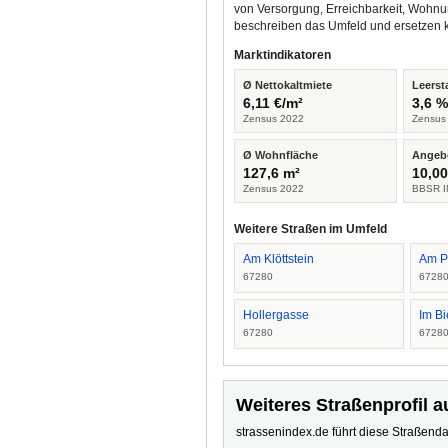
von Versorgung, Erreichbarkeit, Wohnu
beschreiben das Umfeld und ersetzen 
Marktindikatoren
Ø Nettokaltmiete
Leerst
6,11 €/m²
3,6 
Zensus 2022
Zensus
Ø Wohnfläche
Angeb
127,6 m²
10,00
Zensus 2022
BBSR I
Weitere Straßen im Umfeld
Am Klöttstein
Am 
67280
6728
Hollergasse
Im Bi
67280
6728
Weiteres Straßenprofil a
strassenindex.de führt diese Straßenda