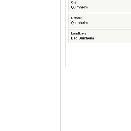
Ort
Quirnheim
Ortsteil
Quirnheim
Landkreis
Bad Dürkheim