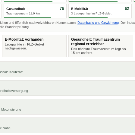
76
62
Gesundheit
E-Mobilität
Traumazentrum 11,9 km
3 Ladepunkte im PLZ-Gebiet
ichen und öffentlich nachvollziehbaren Kontextdaten.
Datenbasis und Gewichtung
. Der Index
lle Standortprüfung.
E-Mobilität: vorhanden
Gesundheit: Traumazentrum
regional erreichbar
Ladepunkte im PLZ-Gebiet
nachgewiesen.
Das nächste Traumazentrum liegt bis
15 km entfernt.
ionale Kaufkraft
undheitsversorgung
 Motorisierung
te Nähe