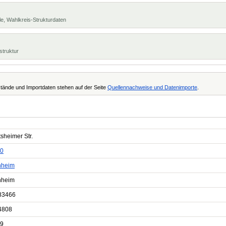
e, Wahlkreis-Strukturdaten
struktur
tände und Importdaten stehen auf der Seite
Quellennachweise und Datenimporte
.
sheimer Str.
0
nheim
nheim
83466
4808
9