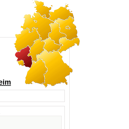
heim
l