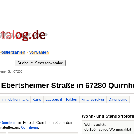
Postleitzahlen
·
Vorwahlen
imer Str. 67280
/ Ebertsheimer Straße in 67280 Quirn
Immobilienmarkt
Karte
Lageprofil
Fakten
Finanzstruktur
Datenstand
Wohn- und Standortprofi
n
Quirnheim
im Bereich Quirnheim. Sie ist dem
Wohnqualität
rtsteilbezug:
Quirnheim
.
69/100 - solide Wohnqualität