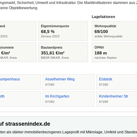
ngsmarkt, Sicherheit, Umwelt und Infrastruktur. Die Marktindikatoren stammen a
keine Objektbewertung.
Lagefaktoren
and
Eigentümerquote
Wohnqualität
%
68,5 %
69/100
 2022
Zensus 2022
solide Wohnqualität
otsmiete
Baulandpreis
ÖPNV
 €/m²
351,61 €/m²
188 m
NKAR, Kreis
BBSR INKAR, Kreis
nächste Station
Pumpenhaus
Asselheimer Weg
Eistalstr.
0
67280
67280
eth
Im Kirchgarten
Kindenheimer Str.
0
67280
67280
uf strassenindex.de
ten als stärker immobilienbezogenes Lageprofil mit Mikrolage, Umfeld und Standort