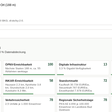
Ort (188 m)
g
© BKG, dl-de/by-2-0.
x
00 % Datenabdeckung.
100
13
ÖPNV-Erreichbarkeit
Digitale Infrastruktur
Nächste Station 188 m, ca. 55
3,3 % Gigabit-Verfügbarkeit
Abfahrten werktags
58
72
INKAR-Erreichbarkeit
Standortmarkt
Hausarzt 2,3 km, Apotheke 3,6
Kaufkraft 30.734 EUR/Ew.,
km, Grundschule 2,0 km,
Steuerkraft 767 EUR/Ew.,
Autobahn 9,3 Min.
Einzelhandel 7.678 EUR/Ew.
78
78
Verkehrssicherheit
Regionale Sicherheitslage
2,5 Unfälle je 1.000 Einwohner
PKS-HZ 4.656 je 100.000
Einwohner im Landkreis Bad
Dürkheim