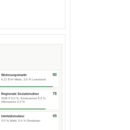
90
Wohnungsmarkt
6,11 €/m² Miete, 3,6 % Leerstand
78
Regionale Sozialstruktur
SGB II 5,0 %, Kinderarmut 8,4 %,
Altersarmut 2,0 %
49
Umfeldstruktur
0,0 % Wald, 0,4 % Gewässer