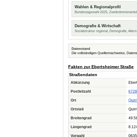
Wahlen & Regionalprofil
Bundestagswahl 2025, Zweitstimmenanteil
Demografie & Wirtschaft
Sozialstruktur regional, Demografie, Alters
Datenstand
Die vollständigen Quellennachweise, Datens
Fakten zur Ebertsheimer Straße
Straßendaten
Abkürzung
Ebert
Postleitzahl
6728
Ort
Quir
Ortsteil
Quir
Breitengrad
49.5
Längengrad
8.12
Vorwahl
0635