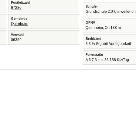
Postleitzahl
Schulen
67280
Grundschule 2,0 km, weiterfü
Gemeinde
ÖPNV
Quirnheim
Quirnheim, Ort 188 m
Vorwahl
Breitband
06359
3,3 % Gigabit-Verfügbarkeit
Fernstraße
A 6 7,3 km, 36.188 Kfz/Tag