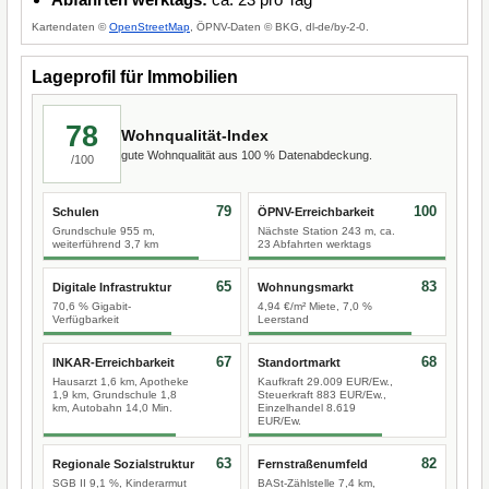
Kartendaten ©
OpenStreetMap
, ÖPNV-Daten © BKG, dl-de/by-2-0.
Lageprofil für Immobilien
78
Wohnqualität-Index
gute Wohnqualität aus 100 % Datenabdeckung.
/100
79
100
Schulen
ÖPNV-Erreichbarkeit
Grundschule 955 m,
Nächste Station 243 m, ca.
weiterführend 3,7 km
23 Abfahrten werktags
65
83
Digitale Infrastruktur
Wohnungsmarkt
70,6 % Gigabit-
4,94 €/m² Miete, 7,0 %
Verfügbarkeit
Leerstand
67
68
INKAR-Erreichbarkeit
Standortmarkt
Hausarzt 1,6 km, Apotheke
Kaufkraft 29.009 EUR/Ew.,
1,9 km, Grundschule 1,8
Steuerkraft 883 EUR/Ew.,
km, Autobahn 14,0 Min.
Einzelhandel 8.619
EUR/Ew.
63
82
Regionale Sozialstruktur
Fernstraßenumfeld
SGB II 9,1 %, Kinderarmut
BASt-Zählstelle 7,4 km,