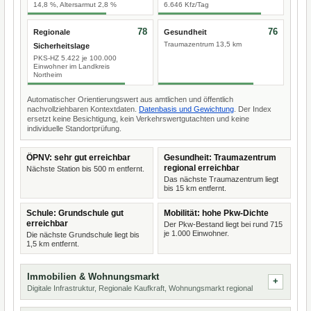
14,8 %, Altersarmut 2,8 %
6.646 Kfz/Tag
78
76
Regionale
Gesundheit
Traumazentrum 13,5 km
Sicherheitslage
PKS-HZ 5.422 je 100.000
Einwohner im Landkreis
Northeim
Automatischer Orientierungswert aus amtlichen und öffentlich
nachvollziehbaren Kontextdaten.
Datenbasis und Gewichtung
. Der Index
ersetzt keine Besichtigung, kein Verkehrswertgutachten und keine
individuelle Standortprüfung.
ÖPNV: sehr gut erreichbar
Gesundheit: Traumazentrum
regional erreichbar
Nächste Station bis 500 m entfernt.
Das nächste Traumazentrum liegt
bis 15 km entfernt.
Schule: Grundschule gut
Mobilität: hohe Pkw-Dichte
erreichbar
Der Pkw-Bestand liegt bei rund 715
je 1.000 Einwohner.
Die nächste Grundschule liegt bis
1,5 km entfernt.
Immobilien & Wohnungsmarkt
Digitale Infrastruktur, Regionale Kaufkraft, Wohnungsmarkt regional