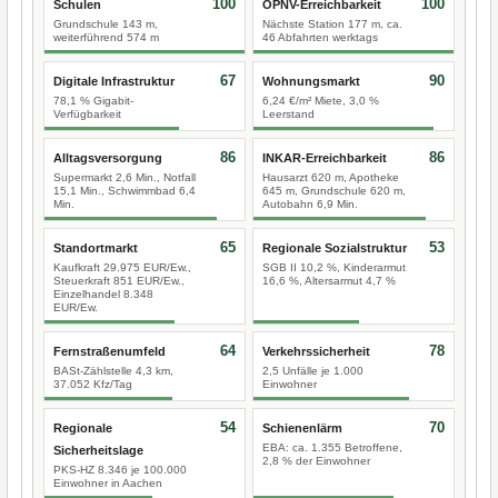
100
100
Schulen
ÖPNV-Erreichbarkeit
Grundschule 143 m,
Nächste Station 177 m, ca.
weiterführend 574 m
46 Abfahrten werktags
67
90
Digitale Infrastruktur
Wohnungsmarkt
78,1 % Gigabit-
6,24 €/m² Miete, 3,0 %
Verfügbarkeit
Leerstand
86
86
Alltagsversorgung
INKAR-Erreichbarkeit
Supermarkt 2,6 Min., Notfall
Hausarzt 620 m, Apotheke
15,1 Min., Schwimmbad 6,4
645 m, Grundschule 620 m,
Min.
Autobahn 6,9 Min.
65
53
Standortmarkt
Regionale Sozialstruktur
Kaufkraft 29.975 EUR/Ew.,
SGB II 10,2 %, Kinderarmut
Steuerkraft 851 EUR/Ew.,
16,6 %, Altersarmut 4,7 %
Einzelhandel 8.348
EUR/Ew.
64
78
Fernstraßenumfeld
Verkehrssicherheit
BASt-Zählstelle 4,3 km,
2,5 Unfälle je 1.000
37.052 Kfz/Tag
Einwohner
54
70
Regionale
Schienenlärm
EBA: ca. 1.355 Betroffene,
Sicherheitslage
2,8 % der Einwohner
PKS-HZ 8.346 je 100.000
Einwohner in Aachen