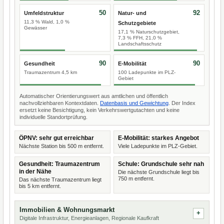
50
92
Umfeldstruktur
Natur- und
11,3 % Wald, 1,0 %
Schutzgebiete
Gewässer
17,1 % Naturschutzgebiet,
7,3 % FFH, 21,0 %
Landschaftsschutz
90
90
Gesundheit
E-Mobilität
Traumazentrum 4,5 km
100 Ladepunkte im PLZ-
Gebiet
Automatischer Orientierungswert aus amtlichen und öffentlich
nachvollziehbaren Kontextdaten.
Datenbasis und Gewichtung
. Der Index
ersetzt keine Besichtigung, kein Verkehrswertgutachten und keine
individuelle Standortprüfung.
ÖPNV: sehr gut erreichbar
E-Mobilität: starkes Angebot
Nächste Station bis 500 m entfernt.
Viele Ladepunkte im PLZ-Gebiet.
Gesundheit: Traumazentrum
Schule: Grundschule sehr nah
in der Nähe
Die nächste Grundschule liegt bis
750 m entfernt.
Das nächste Traumazentrum liegt
bis 5 km entfernt.
Immobilien & Wohnungsmarkt
Digitale Infrastruktur, Energieanlagen, Regionale Kaufkraft