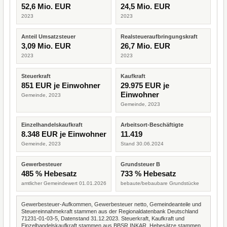
52,6 Mio. EUR
24,5 Mio. EUR
2023
2023
Anteil Umsatzsteuer
Realsteueraufbringungskraft
3,09 Mio. EUR
26,7 Mio. EUR
2023
2023
Steuerkraft
Kaufkraft
851 EUR je Einwohner
29.975 EUR je
Einwohner
Gemeinde, 2023
Gemeinde, 2023
Einzelhandelskaufkraft
Arbeitsort-Beschäftigte
8.348 EUR je Einwohner
11.419
Gemeinde, 2023
Stand 30.06.2024
Gewerbesteuer
Grundsteuer B
485 % Hebesatz
733 % Hebesatz
amtlicher Gemeindewert 01.01.2026
bebaute/bebaubare Grundstücke
Gewerbesteuer-Aufkommen, Gewerbesteuer netto, Gemeindeanteile und
Steuereinnahmekraft stammen aus der Regionaldatenbank Deutschland
71231-01-03-5, Datenstand 31.12.2023. Steuerkraft, Kaufkraft und
Einzelhandelskaufkraft stammen aus BBSR INKAR. Hebesätze stammen