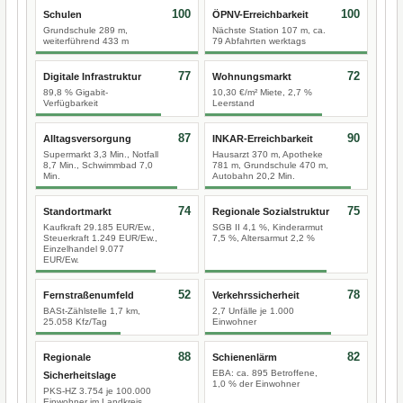
100
100
Schulen
ÖPNV-Erreichbarkeit
Grundschule 289 m,
Nächste Station 107 m, ca.
weiterführend 433 m
79 Abfahrten werktags
77
72
Digitale Infrastruktur
Wohnungsmarkt
89,8 % Gigabit-
10,30 €/m² Miete, 2,7 %
Verfügbarkeit
Leerstand
87
90
Alltagsversorgung
INKAR-Erreichbarkeit
Supermarkt 3,3 Min., Notfall
Hausarzt 370 m, Apotheke
8,7 Min., Schwimmbad 7,0
781 m, Grundschule 470 m,
Min.
Autobahn 20,2 Min.
74
75
Standortmarkt
Regionale Sozialstruktur
Kaufkraft 29.185 EUR/Ew.,
SGB II 4,1 %, Kinderarmut
Steuerkraft 1.249 EUR/Ew.,
7,5 %, Altersarmut 2,2 %
Einzelhandel 9.077
EUR/Ew.
52
78
Fernstraßenumfeld
Verkehrssicherheit
BASt-Zählstelle 1,7 km,
2,7 Unfälle je 1.000
25.058 Kfz/Tag
Einwohner
88
82
Regionale
Schienenlärm
EBA: ca. 895 Betroffene,
Sicherheitslage
1,0 % der Einwohner
PKS-HZ 3.754 je 100.000
Einwohner im Landkreis