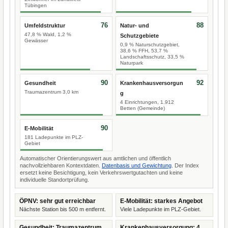
Tübingen
76
88
Umfeldstruktur
Natur- und
47,8 % Wald, 1,2 %
Schutzgebiete
Gewässer
0,9 % Naturschutzgebiet,
38,6 % FFH, 53,7 %
Landschaftsschutz, 33,5 %
Naturpark
90
92
Gesundheit
Krankenhausversorgun
Traumazentrum 3,0 km
g
4 Einrichtungen, 1.912
Betten (Gemeinde)
90
E-Mobilität
181 Ladepunkte im PLZ-
Gebiet
Automatischer Orientierungswert aus amtlichen und öffentlich
nachvollziehbaren Kontextdaten.
Datenbasis und Gewichtung
. Der Index
ersetzt keine Besichtigung, kein Verkehrswertgutachten und keine
individuelle Standortprüfung.
ÖPNV: sehr gut erreichbar
E-Mobilität: starkes Angebot
Nächste Station bis 500 m entfernt.
Viele Ladepunkte im PLZ-Gebiet.
Gesundheit: Traumazentrum
Krankenhausversorgung: 4