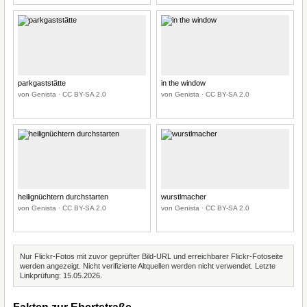
parkgaststätte
in the window
von Genista · CC BY-SA 2.0
von Genista · CC BY-SA 2.0
heilignüchtern durchstarten
wurstlmacher
von Genista · CC BY-SA 2.0
von Genista · CC BY-SA 2.0
Nur Flickr-Fotos mit zuvor geprüfter Bild-URL und erreichbarer Flickr-Fotoseite
werden angezeigt. Nicht verifizierte Altquellen werden nicht verwendet. Letzte
Linkprüfung: 15.05.2026.