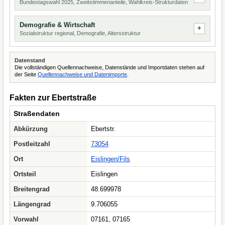
Bundestagswahl 2025, Zweitstimmenanteile, Wahlkreis-Strukturdaten
Demografie & Wirtschaft
Sozialstruktur regional, Demografie, Altersstruktur
Datenstand
Die vollständigen Quellennachweise, Datenstände und Importdaten stehen auf
der Seite
Quellennachweise und Datenimporte
.
Fakten zur Ebertstraße
Straßendaten
Abkürzung
Ebertstr.
Postleitzahl
73054
Ort
Eislingen/Fils
Ortsteil
Eislingen
Breitengrad
48.699978
Längengrad
9.706055
Vorwahl
07161, 07165