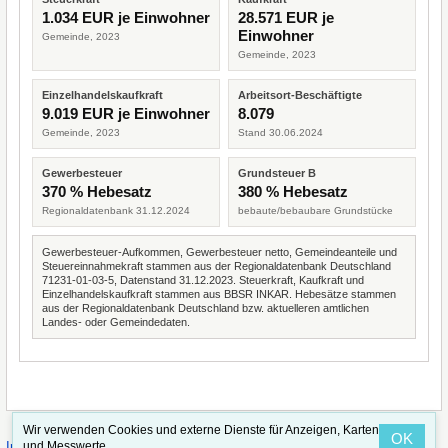
1.034 EUR je Einwohner
28.571 EUR je
Einwohner
Gemeinde, 2023
Gemeinde, 2023
Einzelhandelskaufkraft
Arbeitsort-Beschäftigte
9.019 EUR je Einwohner
8.079
Gemeinde, 2023
Stand 30.06.2024
Gewerbesteuer
Grundsteuer B
370 % Hebesatz
380 % Hebesatz
Regionaldatenbank 31.12.2024
bebaute/bebaubare Grundstücke
Gewerbesteuer-Aufkommen, Gewerbesteuer netto, Gemeindeanteile und
Steuereinnahmekraft stammen aus der Regionaldatenbank Deutschland
71231-01-03-5, Datenstand 31.12.2023. Steuerkraft, Kaufkraft und
Einzelhandelskaufkraft stammen aus BBSR INKAR. Hebesätze stammen
aus der Regionaldatenbank Deutschland bzw. aktuelleren amtlichen
Landes- oder Gemeindedaten.
Wir verwenden Cookies und externe Dienste für Anzeigen, Karten
OK
·
·
und Messwerte.
Impressum
Straßenindex
Valid CSS