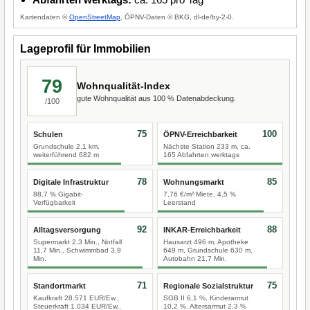
Kartendaten ©
OpenStreetMap
, ÖPNV-Daten © BKG, dl-de/by-2-0.
Lageprofil für Immobilien
79
Wohnqualität-Index
gute Wohnqualität aus 100 % Datenabdeckung.
/100
75
100
Schulen
ÖPNV-Erreichbarkeit
Grundschule 2,1 km,
Nächste Station 233 m, ca.
weiterführend 682 m
165 Abfahrten werktags
78
85
Digitale Infrastruktur
Wohnungsmarkt
88,7 % Gigabit-
7,76 €/m² Miete, 4,5 %
Verfügbarkeit
Leerstand
92
88
Alltagsversorgung
INKAR-Erreichbarkeit
Supermarkt 2,3 Min., Notfall
Hausarzt 496 m, Apotheke
11,7 Min., Schwimmbad 3,9
649 m, Grundschule 630 m,
Min.
Autobahn 21,7 Min.
71
75
Standortmarkt
Regionale Sozialstruktur
Kaufkraft 28.571 EUR/Ew.,
SGB II 6,1 %, Kinderarmut
Steuerkraft 1.034 EUR/Ew.,
10,2 %, Altersarmut 2,3 %