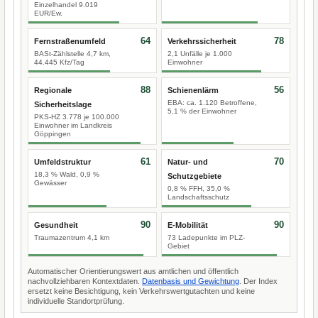
Einzelhandel 9.019
EUR/Ew.
64
78
Fernstraßenumfeld
Verkehrssicherheit
BASt-Zählstelle 4,7 km,
2,1 Unfälle je 1.000
44.445 Kfz/Tag
Einwohner
88
56
Regionale
Schienenlärm
EBA: ca. 1.120 Betroffene,
Sicherheitslage
5,1 % der Einwohner
PKS-HZ 3.778 je 100.000
Einwohner im Landkreis
Göppingen
61
70
Umfeldstruktur
Natur- und
18,3 % Wald, 0,9 %
Schutzgebiete
Gewässer
0,8 % FFH, 35,0 %
Landschaftsschutz
90
90
Gesundheit
E-Mobilität
Traumazentrum 4,1 km
73 Ladepunkte im PLZ-
Gebiet
Automatischer Orientierungswert aus amtlichen und öffentlich
nachvollziehbaren Kontextdaten.
Datenbasis und Gewichtung
. Der Index
ersetzt keine Besichtigung, kein Verkehrswertgutachten und keine
individuelle Standortprüfung.