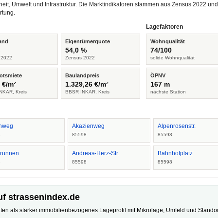
heit, Umwelt und Infrastruktur. Die Marktindikatoren stammen aus Zensus 2022 u
rtung.
Lagefaktoren
and
Eigentümerquote
Wohnqualität
%
54,0 %
74/100
 2022
Zensus 2022
solide Wohnqualität
otsmiete
Baulandpreis
ÖPNV
 €/m²
1.329,26 €/m²
167 m
NKAR, Kreis
BBSR INKAR, Kreis
nächste Station
nweg
Akazienweg
Alpenrosenstr.
8
85598
85598
runnen
Andreas-Herz-Str.
Bahnhofplatz
8
85598
85598
uf strassenindex.de
ten als stärker immobilienbezogenes Lageprofil mit Mikrolage, Umfeld und Standort