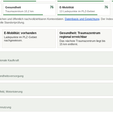
76
76
Gesundheit
E-Mobilität
Traumazentrum 10,2 km
13 Ladepunkte im PLZ-Gebiet
ichen und öffentlich nachvollziehbaren Kontextdaten.
Datenbasis und Gewichtung
. Der Index
lle Standortprüfung.
E-Mobilität: vorhanden
Gesundheit: Traumazentrum
regional erreichbar
Ladepunkte im PLZ-Gebiet
nachgewiesen.
Das nächste Traumazentrum liegt bis
15 km entfernt.
ionale Kaufkraft
undheitsversorgung
eld, Motorisierung
ennutzung