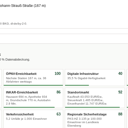
ohann-Strauß-Straße (167 m)
g
© BKG, dl-de/by-2-0.
x
00 % Datenabdeckung.
100
40
ÖPNV-Erreichbarkeit
Digitale Infrastruktur
Nächste Station 167 m, ca. 36
35,5 % Gigabit-Verfügbarkeit
Abfahrten werktags
86
92
INKAR-Erreichbarkeit
Standortmarkt
Hausarzt 694 m, Apotheke 934
Kaufkraft 43.053 EUR/Ew.,
m, Grundschule 770 m, Autobahn
Steuerkraft 1.485 EUR/Ew.,
2,9 Min.
Einzelhandel 11.747 EUR/Ew.
63
88
Verkehrssicherheit
Regionale Sicherheitslage
5,2 Unfälle je 1.000 Einwohner
PKS-HZ 3.135 je 100.000
Einwohner im Landkreis
Ebersberg