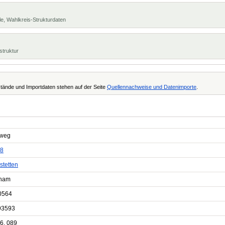
e, Wahlkreis-Strukturdaten
struktur
tände und Importdaten stehen auf der Seite
Quellennachweise und Datenimporte
.
weg
8
stetten
ham
0564
93593
6, 089