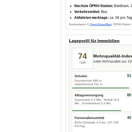
Nächste ÖPNV-Station:
Baldham, J
Verkehrsmittel:
Bus
Abfahrten werktags:
ca. 36 pro Ta
Kartendaten ©
OpenStreetMap
, ÖPNV-Daten 
Lageprofil für Immobilien
74
Wohnqualität-Inde
solide Wohnqualität aus 1
/100
93
Schulen
Grundschule 998 m,
weiterführend 511 m
80
Alltagsversorgung
Supermarkt 2,5 Min., Notfall 19,5
Min., Schwimmbad 5,4 Min.
40
Fernstraßenumfeld
BASt-Zählstelle 4,0 km, 107.238
Kfz/Tag