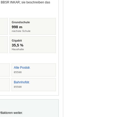
nd BBSR INKAR; sie beschreiben das
Grundschule
998 m
nächste Schule
Gigabit
35,5 %
Haushalte
Alte Poststr.
85598
Bahnhofstr.
85598
faktoren weiter.