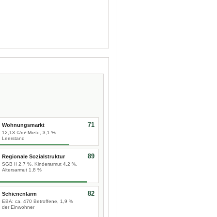
71
Wohnungsmarkt
12,13 €/m² Miete, 3,1 %
Leerstand
89
Regionale Sozialstruktur
SGB II 2,7 %, Kinderarmut 4,2 %,
Altersarmut 1,8 %
82
Schienenlärm
EBA: ca. 470 Betroffene, 1,9 %
der Einwohner