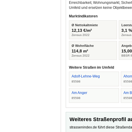
Erreichbarkeit, Wohnungsmarkt, Sicher
Umfeld und ersetzen keine Objektbewe
Marktindikatoren
Ø Nettokaltmiete
Leerst
12,13 €/m²
3,1 
Zensus 2022
Zensus
Ø Wohnfläche
Angeb
114,8 m²
15,00
Zensus 2022
BBSR I
Weitere Straßen im Umfeld
Adolf-Lehne-Weg
Ahor
85598
8559
Am Anger
Am B
85598
8559
Weiteres Straßenprofil a
strassenindex.de führt diese Straßenda