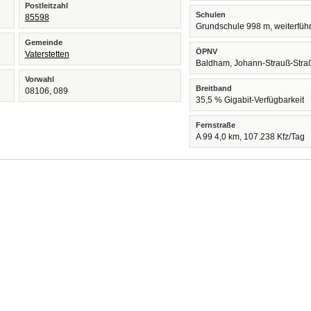
Postleitzahl
Schulen
85598
Grundschule 998 m, weiterfüh
Gemeinde
ÖPNV
Vaterstetten
Baldham, Johann-Strauß-Stra
Vorwahl
Breitband
08106, 089
35,5 % Gigabit-Verfügbarkeit
Fernstraße
A 99 4,0 km, 107.238 Kfz/Tag