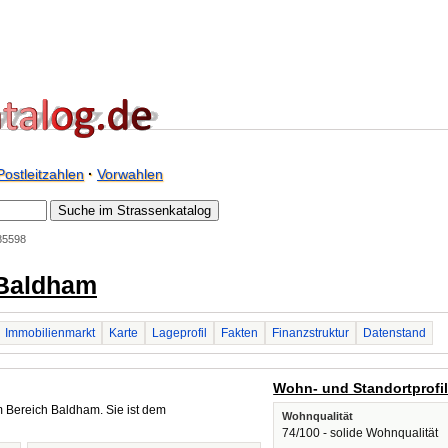
Postleitzahlen
·
Vorwahlen
85598
 Baldham
Immobilienmarkt
Karte
Lageprofil
Fakten
Finanzstruktur
Datenstand
Wohn- und Standortprofi
 Bereich Baldham. Sie ist dem
Wohnqualität
74/100 - solide Wohnqualität