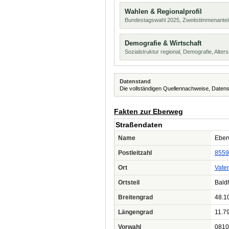
Wahlen & Regionalprofil
Bundestagswahl 2025, Zweitstimmenanteil
Demografie & Wirtschaft
Sozialstruktur regional, Demografie, Alters
Datenstand
Die vollständigen Quellennachweise, Datens
Fakten zur Eberweg
Straßendaten
Name
Eber
Postleitzahl
8559
Ort
Vater
Ortsteil
Bald
Breitengrad
48.1
Längengrad
11.7
Vorwahl
0810