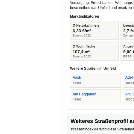
Versorgung, Erreichbarkeit, Wohnungsm
beschreiben das Umfeld und ersetzen 
Marktindikatoren
Ø Nettokaltmiete
Leerst
6,33 €/m²
2,7 
Zensus 2022
Zensus
Ø Wohnfläche
Angeb
107,4 m²
9,00 
Zensus 2022
BBSR I
Weitere Straßen im Umfeld
Aastr.
Adeli
48565
4856
Am Haggarten
Am K
48565
4856
Weiteres Straßenprofil a
strassenindex.de führt diese Straßenda