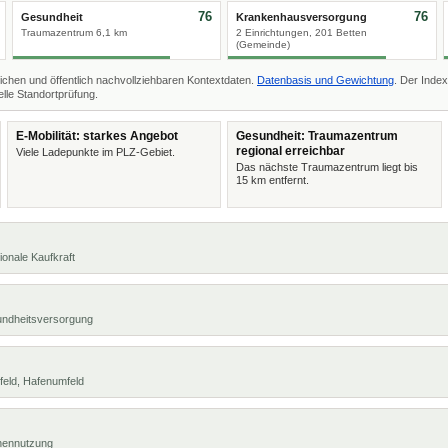
76
76
Gesundheit
Krankenhausversorgung
Traumazentrum 6,1 km
2 Einrichtungen, 201 Betten
(Gemeinde)
ichen und öffentlich nachvollziehbaren Kontextdaten.
Datenbasis und Gewichtung
. Der Index
lle Standortprüfung.
E-Mobilität: starkes Angebot
Gesundheit: Traumazentrum
regional erreichbar
Viele Ladepunkte im PLZ-Gebiet.
Das nächste Traumazentrum liegt bis
15 km entfernt.
ionale Kaufkraft
undheitsversorgung
feld, Hafenumfeld
chennutzung