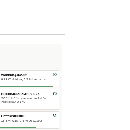
90
Wohnungsmarkt
6,33 €/m² Miete, 2,7 % Leerstand
75
Regionale Sozialstruktur
SGB II 6,0 %, Kinderarmut 9,4 %,
Altersarmut 3,1 %
62
Umfeldstruktur
13,3 % Wald, 1,3 % Gewässer