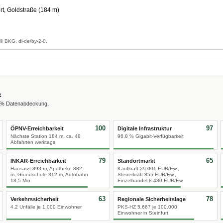
rt, Goldstraße (184 m)
g
© BKG, dl-de/by-2-0.
x
0 % Datenabdeckung.
100
97
ÖPNV-Erreichbarkeit
Digitale Infrastruktur
Nächste Station 184 m, ca. 48
96,8 % Gigabit-Verfügbarkeit
Abfahrten werktags
79
65
INKAR-Erreichbarkeit
Standortmarkt
Hausarzt 893 m, Apotheke 882
Kaufkraft 29.001 EUR/Ew.,
m, Grundschule 812 m, Autobahn
Steuerkraft 855 EUR/Ew.,
18,5 Min.
Einzelhandel 8.430 EUR/Ew.
63
78
Verkehrssicherheit
Regionale Sicherheitslage
4,2 Unfälle je 1.000 Einwohner
PKS-HZ 5.667 je 100.000
Einwohner in Steinfurt