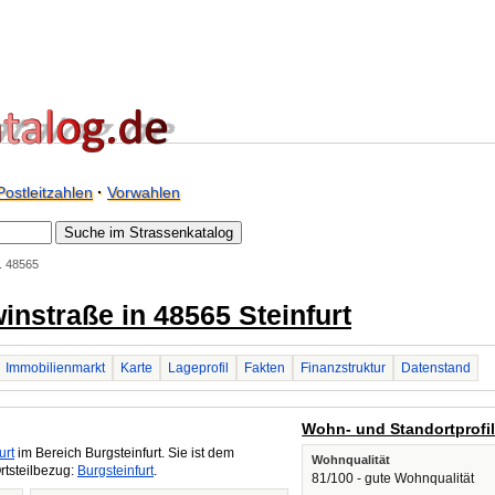
Postleitzahlen
·
Vorwahlen
. 48565
instraße in 48565 Steinfurt
Immobilienmarkt
Karte
Lageprofil
Fakten
Finanzstruktur
Datenstand
Wohn- und Standortprofi
urt
im Bereich Burgsteinfurt. Sie ist dem
Wohnqualität
rtsteilbezug:
Burgsteinfurt
.
81/100 - gute Wohnqualität