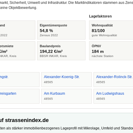
arkt, Sicherheit, Umwelt und Infrastruktur. Die Marktindikatoren stammen aus Z
keine Objektbewertung.
Lagefaktoren
and
Eigentümerquote
Wohnqualität
%
54,8 %
81/100
 2022
Zensus 2022
gute Wohnqualität
otsmiete
Baulandpreis
ÖPNV
€/m²
194,22 €/m²
184 m
NKAR, Kreis
BBSR INKAR, Kreis
nächste Station
ngstr.
Alexander-Koenig-Str.
Alexander-Rolinck-Str.
5
48565
48565
reisgarten
Am Kurbaum
Am Ludwigshaus
5
48565
48565
uf strassenindex.de
ten als stärker immobilienbezogenes Lageprofil mit Mikrolage, Umfeld und Standort