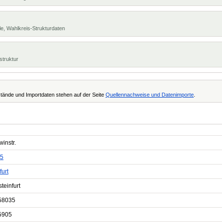
e, Wahlkreis-Strukturdaten
struktur
tände und Importdaten stehen auf der Seite
Quellennachweise und Datenimporte
.
instr.
5
furt
teinfurt
58035
5905