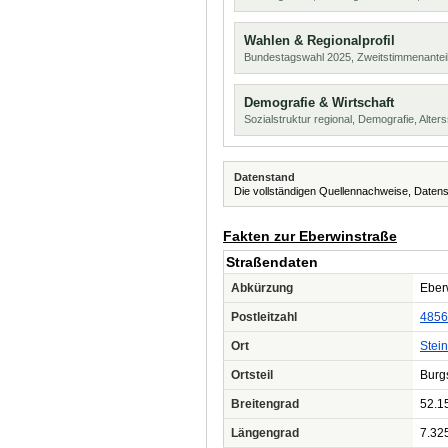
Wahlen & Regionalprofil
Bundestagswahl 2025, Zweitstimmenanteil
Demografie & Wirtschaft
Sozialstruktur regional, Demografie, Alters
Datenstand
Die vollständigen Quellennachweise, Datens
Fakten zur Eberwinstraße
Straßendaten
Abkürzung
Eberw
Postleitzahl
4856
Ort
Stein
Ortsteil
Burgs
Breitengrad
52.1
Längengrad
7.32