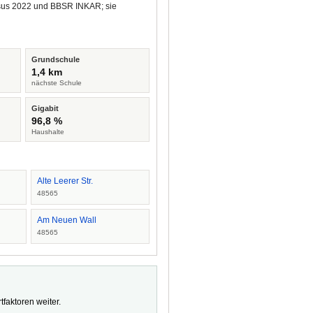
ensus 2022 und BBSR INKAR; sie
Grundschule
1,4 km
nächste Schule
Gigabit
96,8 %
Haushalte
Alte Leerer Str.
48565
Am Neuen Wall
48565
faktoren weiter.