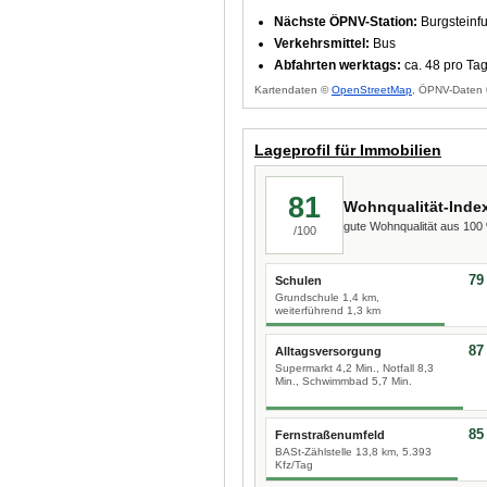
Nächste ÖPNV-Station:
Burgsteinfu
Verkehrsmittel:
Bus
Abfahrten werktags:
ca. 48 pro Ta
Kartendaten ©
OpenStreetMap
, ÖPNV-Daten 
Lageprofil für Immobilien
81
Wohnqualität-Inde
gute Wohnqualität aus 10
/100
79
Schulen
Grundschule 1,4 km,
weiterführend 1,3 km
87
Alltagsversorgung
Supermarkt 4,2 Min., Notfall 8,3
Min., Schwimmbad 5,7 Min.
85
Fernstraßenumfeld
BASt-Zählstelle 13,8 km, 5.393
Kfz/Tag