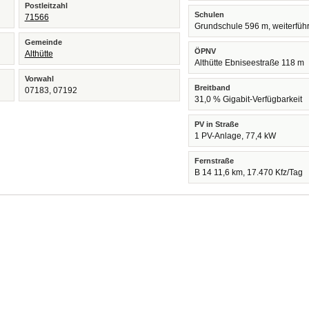
Postleitzahl
Schulen
71566
Grundschule 596 m, weiterfüh
Gemeinde
ÖPNV
Althütte
Althütte Ebniseestraße 118 m
Vorwahl
Breitband
07183, 07192
31,0 % Gigabit-Verfügbarkeit
PV in Straße
1 PV-Anlage, 77,4 kW
Fernstraße
B 14 11,6 km, 17.470 Kfz/Tag