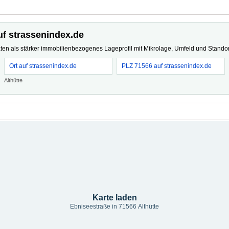
uf strassenindex.de
ten als stärker immobilienbezogenes Lageprofil mit Mikrolage, Umfeld und Standort
Ort auf strassenindex.de
PLZ 71566 auf strassenindex.de
Althütte
Karte laden
Ebniseestraße in 71566 Althütte