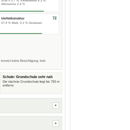
SGB II 5,7 %, Kinderarmut 9,3 %,
Altersarmut 2,4 %
72
Umfeldstruktur
47,6 % Wald, 0,2 % Gewässer
 ersetzt keine Besichtigung, kein
Schule: Grundschule sehr nah
Die nächste Grundschule liegt bis 750 m
entfernt.