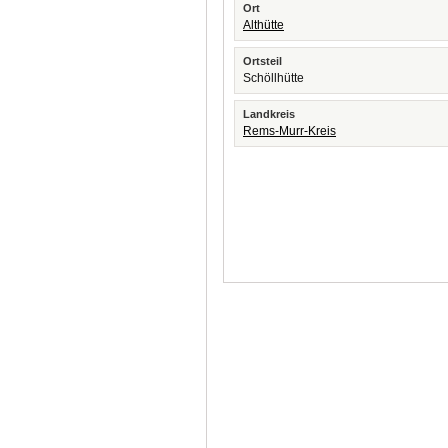
Ort
Althütte
Ortsteil
Schöllhütte
Landkreis
Rems-Murr-Kreis