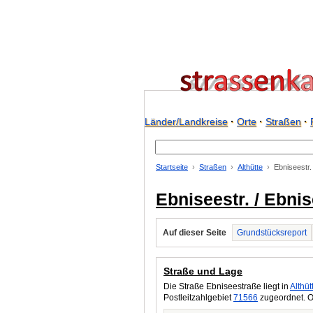
Länder/Landkreise
·
Orte
·
Straßen
·
Startseite
Straßen
Althütte
Ebniseestr
Ebniseestr. / Ebnis
Auf dieser Seite
Grundstücksreport
Straße und Lage
Die Straße Ebniseestraße liegt in
Althüt
Postleitzahlgebiet
71566
zugeordnet. O