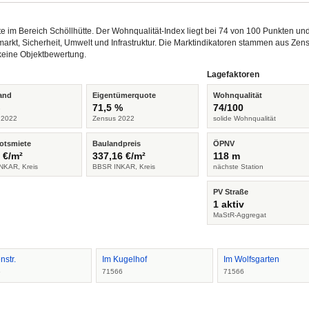
ütte im Bereich Schöllhütte. Der Wohnqualität-Index liegt bei 74 von 100 Punkten u
arkt, Sicherheit, Umwelt und Infrastruktur. Die Marktindikatoren stammen aus Z
keine Objektbewertung.
Lagefaktoren
and
Eigentümerquote
Wohnqualität
%
71,5 %
74/100
 2022
Zensus 2022
solide Wohnqualität
otsmiete
Baulandpreis
ÖPNV
 €/m²
337,16 €/m²
118 m
NKAR, Kreis
BBSR INKAR, Kreis
nächste Station
PV Straße
1 aktiv
MaStR-Aggregat
nstr.
Im Kugelhof
Im Wolfsgarten
6
71566
71566