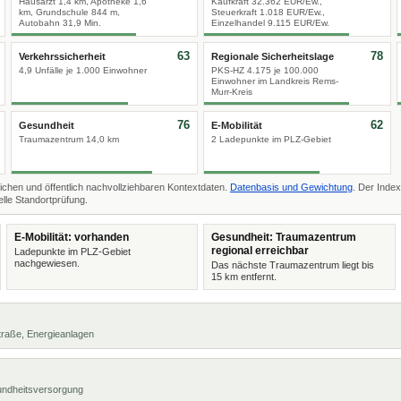
Hausarzt 1,4 km, Apotheke 1,6
Kaufkraft 32.362 EUR/Ew.,
km, Grundschule 844 m,
Steuerkraft 1.018 EUR/Ew.,
Autobahn 31,9 Min.
Einzelhandel 9.115 EUR/Ew.
63
78
Verkehrssicherheit
Regionale Sicherheitslage
4,9 Unfälle je 1.000 Einwohner
PKS-HZ 4.175 je 100.000
Einwohner im Landkreis Rems-
Murr-Kreis
76
62
Gesundheit
E-Mobilität
Traumazentrum 14,0 km
2 Ladepunkte im PLZ-Gebiet
ichen und öffentlich nachvollziehbaren Kontextdaten.
Datenbasis und Gewichtung
. Der Index
lle Standortprüfung.
E-Mobilität: vorhanden
Gesundheit: Traumazentrum
regional erreichbar
Ladepunkte im PLZ-Gebiet
nachgewiesen.
Das nächste Traumazentrum liegt bis
15 km entfernt.
 Straße, Energieanlagen
undheitsversorgung