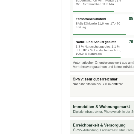
Supermarkt 7,8 Min., Notfall 21,4
Min., Schwimmbad 11,3 Min.
85
Fernstraßenumfeld
BASt-Zählstelle 11,6 km, 17.470
Kfz/Tag
76
Natur- und Schutzgebiete
1,3 % Naturschutzgebiet, 1,1 %
FFH, 82,7 % Landschaftsschutz,
100,0 % Naturpark
Automatischer Orientierungswert aus amtl
Verkehrswertgutachten und keine individue
ÖPNV: sehr gut erreichbar
Nächste Station bis 500 m entfernt.
Immobilien & Wohnungsmarkt
Digitale Infrastruktur, Photovoltaik in der
Erreichbarkeit & Versorgung
ÖPNV-Anbindung, Ladeinfrastruktur, Ges