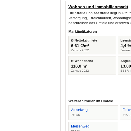
Wohnen und Immobilienmarkt
Die Straße Ebniseestraße liegt in Alth
Versorgung, Erreichbarkeit, Wohnungsm
beschreiben das Umfeld und ersetzen 
Marktindikatoren
Ø Nettokaltmiete
Leerst
6,61 €/m²
4,4 
Zensus 2022
Zensus
Ø Wohnfläche
Angeb
116,0 m²
13,00
Zensus 2022
BBSR I
Weitere Straßen im Umfeld
Amselweg
Finke
71566
7156
Meisenweg