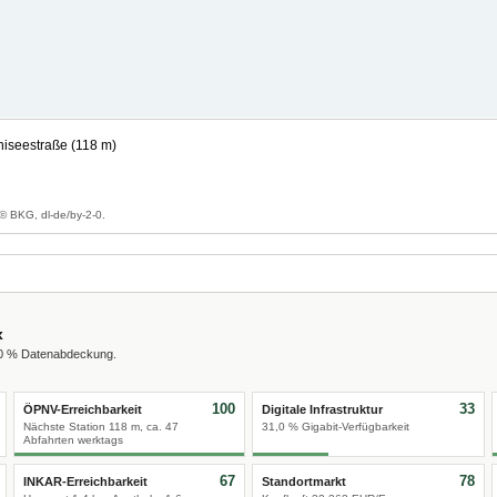
niseestraße (118 m)
g
© BKG, dl-de/by-2-0.
x
00 % Datenabdeckung.
100
33
ÖPNV-Erreichbarkeit
Digitale Infrastruktur
Nächste Station 118 m, ca. 47
31,0 % Gigabit-Verfügbarkeit
Abfahrten werktags
67
78
INKAR-Erreichbarkeit
Standortmarkt