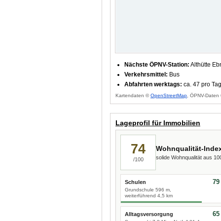
Nächste ÖPNV-Station:
Althütte Eb
Verkehrsmittel:
Bus
Abfahrten werktags:
ca. 47 pro Ta
Kartendaten ©
OpenStreetMap
, ÖPNV-Daten 
Lageprofil für Immobilien
74
Wohnqualität-Inde
solide Wohnqualität aus 1
/100
79
Schulen
Grundschule 596 m,
weiterführend 4,5 km
65
Alltagsversorgung