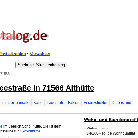
Postleitzahlen
·
Vorwahlen
. 71566
eestraße in 71566 Althütte
Immobilienmarkt
Karte
Lageprofil
Fakten
Finanzstruktur
Datenstand
Wohn- und Standortprofi
te
im Bereich Schöllhütte. Sie ist dem
Wohnqualität
rtsteilbezug:
Schöllhütte
.
74/100 - solide Wohnqualität