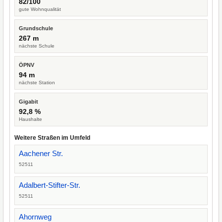
82/100
gute Wohnqualität
Grundschule
267 m
nächste Schule
ÖPNV
94 m
nächste Station
Gigabit
92,8 %
Haushalte
Weitere Straßen im Umfeld
Aachener Str.
52511
Adalbert-Stifter-Str.
52511
Ahornweg