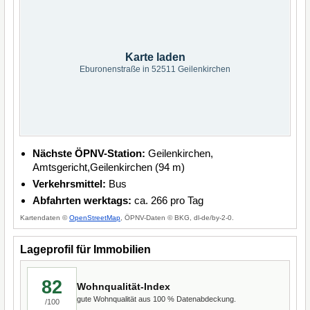
Karte laden
Eburonenstraße in 52511 Geilenkirchen
Nächste ÖPNV-Station:
Geilenkirchen,
Amtsgericht,Geilenkirchen (94 m)
Verkehrsmittel:
Bus
Abfahrten werktags:
ca. 266 pro Tag
Kartendaten ©
OpenStreetMap
, ÖPNV-Daten © BKG, dl-de/by-2-0.
Lageprofil für Immobilien
82
Wohnqualität-Index
gute Wohnqualität aus 100 % Datenabdeckung.
/100