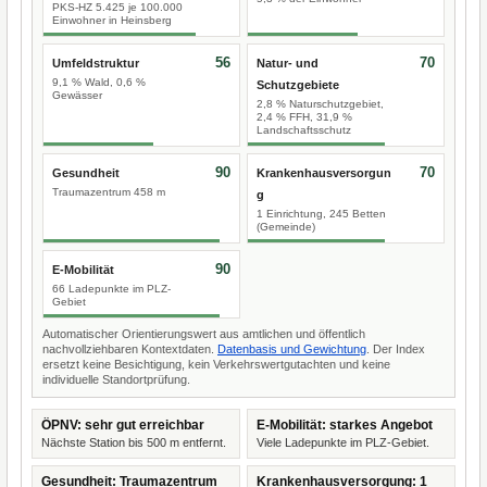
PKS-HZ 5.425 je 100.000
Einwohner in Heinsberg
56
70
Umfeldstruktur
Natur- und
9,1 % Wald, 0,6 %
Schutzgebiete
Gewässer
2,8 % Naturschutzgebiet,
2,4 % FFH, 31,9 %
Landschaftsschutz
90
70
Gesundheit
Krankenhausversorgun
Traumazentrum 458 m
g
1 Einrichtung, 245 Betten
(Gemeinde)
90
E-Mobilität
66 Ladepunkte im PLZ-
Gebiet
Automatischer Orientierungswert aus amtlichen und öffentlich
nachvollziehbaren Kontextdaten.
Datenbasis und Gewichtung
. Der Index
ersetzt keine Besichtigung, kein Verkehrswertgutachten und keine
individuelle Standortprüfung.
ÖPNV: sehr gut erreichbar
E-Mobilität: starkes Angebot
Nächste Station bis 500 m entfernt.
Viele Ladepunkte im PLZ-Gebiet.
Gesundheit: Traumazentrum
Krankenhausversorgung: 1