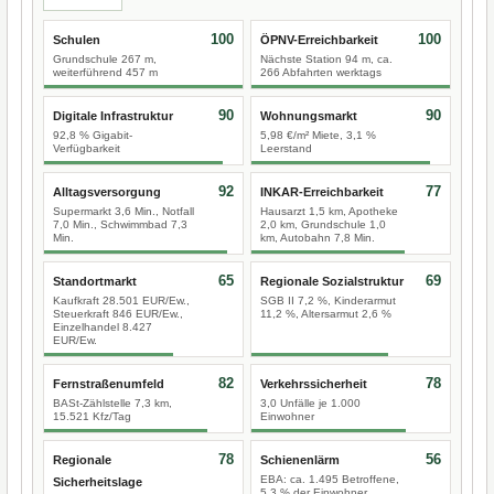
100
100
Schulen
ÖPNV-Erreichbarkeit
Grundschule 267 m,
Nächste Station 94 m, ca.
weiterführend 457 m
266 Abfahrten werktags
90
90
Digitale Infrastruktur
Wohnungsmarkt
92,8 % Gigabit-
5,98 €/m² Miete, 3,1 %
Verfügbarkeit
Leerstand
92
77
Alltagsversorgung
INKAR-Erreichbarkeit
Supermarkt 3,6 Min., Notfall
Hausarzt 1,5 km, Apotheke
7,0 Min., Schwimmbad 7,3
2,0 km, Grundschule 1,0
Min.
km, Autobahn 7,8 Min.
65
69
Standortmarkt
Regionale Sozialstruktur
Kaufkraft 28.501 EUR/Ew.,
SGB II 7,2 %, Kinderarmut
Steuerkraft 846 EUR/Ew.,
11,2 %, Altersarmut 2,6 %
Einzelhandel 8.427
EUR/Ew.
82
78
Fernstraßenumfeld
Verkehrssicherheit
BASt-Zählstelle 7,3 km,
3,0 Unfälle je 1.000
15.521 Kfz/Tag
Einwohner
78
56
Regionale
Schienenlärm
EBA: ca. 1.495 Betroffene,
Sicherheitslage
5,3 % der Einwohner