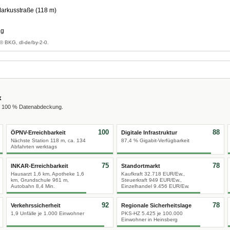
rkusstraße (118 m)
ag
© BKG, dl-de/by-2-0.
x
us 100 % Datenabdeckung.
100
88
ÖPNV-Erreichbarkeit
Digitale Infrastruktur
Nächste Station 118 m, ca. 134
87,4 % Gigabit-Verfügbarkeit
Abfahrten werktags
75
78
INKAR-Erreichbarkeit
Standortmarkt
Hausarzt 1,6 km, Apotheke 1,6
Kaufkraft 32.718 EUR/Ew.,
km, Grundschule 961 m,
Steuerkraft 949 EUR/Ew.,
Autobahn 8,4 Min.
Einzelhandel 9.456 EUR/Ew.
92
78
Verkehrssicherheit
Regionale Sicherheitslage
1,9 Unfälle je 1.000 Einwohner
PKS-HZ 5.425 je 100.000
Einwohner in Heinsberg