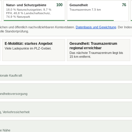
100
76
Natur- und Schutzgebiete
Gesundheit
18,0 % Naturschutzgebiet, 9,7 %
Traumazentrum 7,5 km
FFH, 46,8 % Landschaftsschutz,
74,9 % Naturpark
ichen und öffentlich nachvollziehbaren Kontextdaten.
Datenbasis und Gewichtung
. Der Index
lle Standortprüfung.
E-Mobilität: starkes Angebot
Gesundheit: Traumazentrum
regional erreichbar
Viele Ladepunkte im PLZ-Gebiet.
Das nächste Traumazentrum liegt bis
15 km entfernt.
ionale Kaufkraft
undheitsversorgung
, Verkehrssicherheit
te Nähe