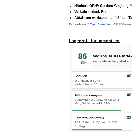
Nächste ÖPNV-Station:
Wegberg Ma
Verkehrsmittel:
Bus
Abfahrten werktags:
ca. 134 pro T
Kartendaten ©
OpenStreetMap
, ÖPNV-Daten 
Lageprofil für Immobilien
86
Wohnqualität-Inde
sehr gute Wohnqualität a
/100
100
Schulen
Grundschule 107 m,
weiterführend 248 m
80
Alltagsversorgung
Supermarkt 3,9 Min., Notfall 14,5
Min., Schwimmbad 7,2 Min.
82
Fernstraßenumfeld
BASt-Zählstelle 5,3 km, 10.212
Kfz/Tag