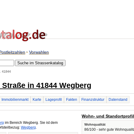
Postleitzahlen
·
Vorwahlen
r. 41844
er Straße in 41844 Wegberg
Immobilienmarkt
Karte
Lageprofil
Fakten
Finanzstruktur
Datenstand
Wohn- und Standortprofi
rg
im Bereich Wegberg. Sie ist dem
Wohnqualität
rtsteilbezug:
Wegberg
.
86/100 - sehr gute Wohnqualit