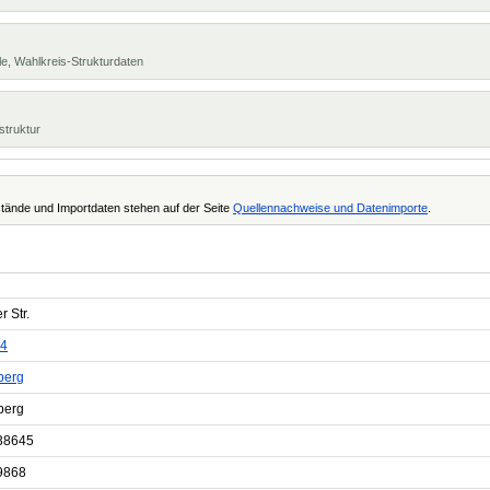
e, Wahlkreis-Strukturdaten
struktur
tände und Importdaten stehen auf der Seite
Quellennachweise und Datenimporte
.
r Str.
4
berg
berg
38645
9868