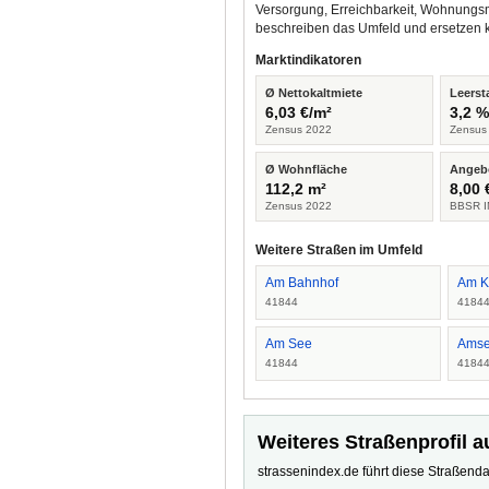
Versorgung, Erreichbarkeit, Wohnungsm
beschreiben das Umfeld und ersetzen 
Marktindikatoren
Ø Nettokaltmiete
Leerst
6,03 €/m²
3,2 
Zensus 2022
Zensus
Ø Wohnfläche
Angeb
112,2 m²
8,00 
Zensus 2022
BBSR I
Weitere Straßen im Umfeld
Am Bahnhof
Am K
41844
4184
Am See
Amse
41844
4184
Weiteres Straßenprofil a
strassenindex.de führt diese Straßenda