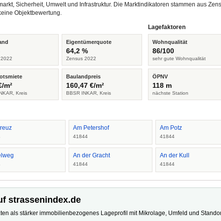
arkt, Sicherheit, Umwelt und Infrastruktur. Die Marktindikatoren stammen aus Z
keine Objektbewertung.
Lagefaktoren
and
Eigentümerquote
Wohnqualität
%
64,2 %
86/100
 2022
Zensus 2022
sehr gute Wohnqualität
otsmiete
Baulandpreis
ÖPNV
€/m²
160,47 €/m²
118 m
NKAR, Kreis
BBSR INKAR, Kreis
nächste Station
reuz
Am Petershof
Am Potz
4
41844
41844
lweg
An der Gracht
An der Kull
4
41844
41844
uf strassenindex.de
ten als stärker immobilienbezogenes Lageprofil mit Mikrolage, Umfeld und Standort