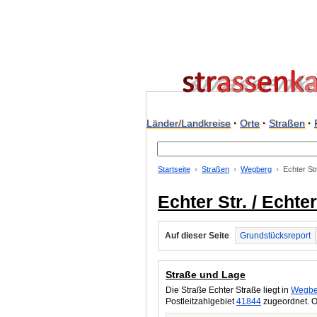
Länder/Landkreise
·
Orte
·
Straßen
·
Startseite
Straßen
Wegberg
Echter St
Echter Str. / Echt
Auf dieser Seite
Grundstücksreport
Straße und Lage
Die Straße Echter Straße liegt in
Wegbe
Postleitzahlgebiet
41844
zugeordnet. O