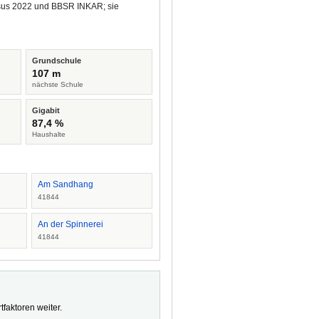
ensus 2022 und BBSR INKAR; sie
Grundschule
107 m
nächste Schule
Gigabit
87,4 %
Haushalte
Am Sandhang
41844
An der Spinnerei
41844
faktoren weiter.