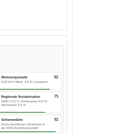
82
Wohnungsmarkt
6,62 €/m² Miete, 2,6 % Leerstand
75
Regionale Sozialstruktur
SGB II 6,3 %, Kinderarmut 9,6 %,
Altersarmut 2,8 %
92
Schienenlärm
Keine betroffenen Einwohner in
der EBA-Gemeindestatistik