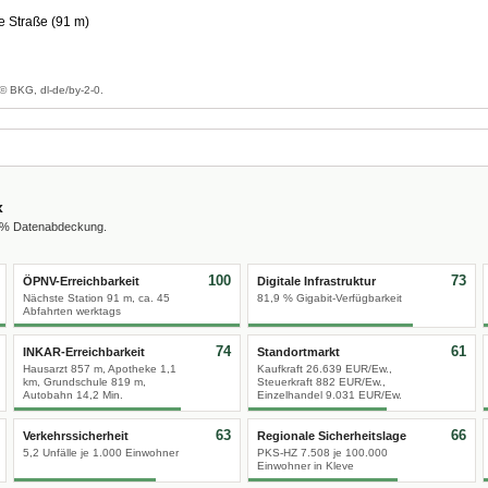
e Straße (91 m)
g
© BKG, dl-de/by-2-0.
x
0 % Datenabdeckung.
100
73
ÖPNV-Erreichbarkeit
Digitale Infrastruktur
Nächste Station 91 m, ca. 45
81,9 % Gigabit-Verfügbarkeit
Abfahrten werktags
74
61
INKAR-Erreichbarkeit
Standortmarkt
Hausarzt 857 m, Apotheke 1,1
Kaufkraft 26.639 EUR/Ew.,
km, Grundschule 819 m,
Steuerkraft 882 EUR/Ew.,
Autobahn 14,2 Min.
Einzelhandel 9.031 EUR/Ew.
63
66
Verkehrssicherheit
Regionale Sicherheitslage
5,2 Unfälle je 1.000 Einwohner
PKS-HZ 7.508 je 100.000
Einwohner in Kleve