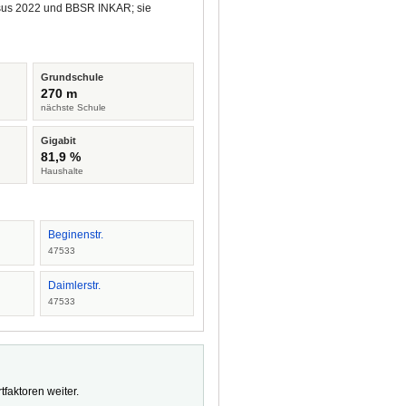
ensus 2022 und BBSR INKAR; sie
Grundschule
270 m
nächste Schule
Gigabit
81,9 %
Haushalte
Beginenstr.
47533
Daimlerstr.
47533
faktoren weiter.