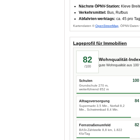
Nächste ÖPNV-Station:
Kleve Breit
Verkehrsmittel:
Bus, Rufbus
Abfahrten werktags:
ca. 45 pro Ta
Kartendaten ©
OpenStreetMap
, ÖPNV-Daten 
Lageprofil für Immobilien
82
Wohnqualität-Inde
gute Wohnqualität aus 10
/100
100
Schulen
Grundschule 270 m,
weiterführend 852 m
84
Alltagsversorgung
Supermarkt 3,5 Min., Notfall 8,2
Min., Schwimmbad 8,4 Min.
82
Fernstraßenumfeld
BASt-Zählstelle 8,8 km, 1.822
Kfz/Tag