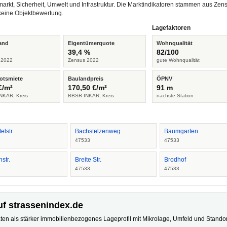
arkt, Sicherheit, Umwelt und Infrastruktur. Die Marktindikatoren stammen aus Z
keine Objektbewertung.
Lagefaktoren
and
Eigentümerquote
Wohnqualität
%
39,4 %
82/100
 2022
Zensus 2022
gute Wohnqualität
otsmiete
Baulandpreis
ÖPNV
€/m²
170,50 €/m²
91 m
NKAR, Kreis
BBSR INKAR, Kreis
nächste Station
elstr.
Bachstelzenweg
Baumgarten
3
47533
47533
str.
Breite Str.
Brodhof
3
47533
47533
uf strassenindex.de
ten als stärker immobilienbezogenes Lageprofil mit Mikrolage, Umfeld und Standort