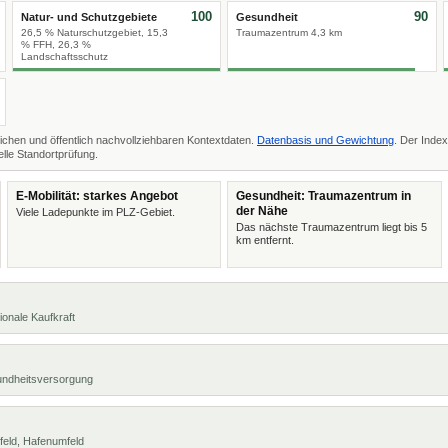
100
90
Natur- und Schutzgebiete
Gesundheit
26,5 % Naturschutzgebiet, 15,3
Traumazentrum 4,3 km
% FFH, 26,3 %
Landschaftsschutz
ichen und öffentlich nachvollziehbaren Kontextdaten.
Datenbasis und Gewichtung
. Der Index
lle Standortprüfung.
E-Mobilität: starkes Angebot
Gesundheit: Traumazentrum in
der Nähe
Viele Ladepunkte im PLZ-Gebiet.
Das nächste Traumazentrum liegt bis 5
km entfernt.
ionale Kaufkraft
undheitsversorgung
feld, Hafenumfeld