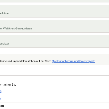
te Nähe
e, Wahlkreis-Strukturdaten
struktur
tände und Importdaten stehen auf der Seite
Quellennachweise und Datenimporte
.
rnacher Str.
3
e
ern