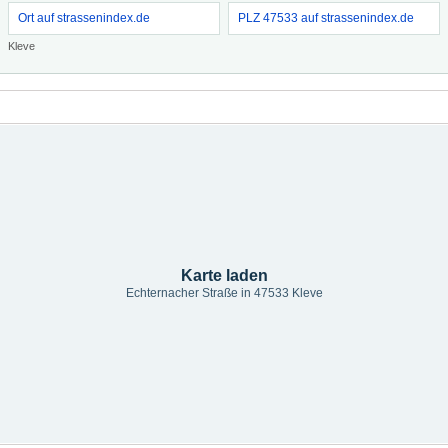
Ort auf strassenindex.de
PLZ 47533 auf strassenindex.de
Kleve
Karte laden
Echternacher Straße in 47533 Kleve