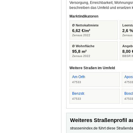
Versorgung, Erreichbarkeit, Wohnungsm
beschreiben das Umfeld und ersetzen 
Marktindikatoren
Ø Nettokaltmiete
Leerst
6,62 €/m²
2,6 
Zensus 2022
Zensus
Ø Wohnfläche
Angeb
95,8 m²
8,00 
Zensus 2022
BBSR I
Weitere Straßen im Umfeld
Am Orth
Apost
47533
4753
Benzstr.
Bosch
47533
4753
Weiteres Straßenprofil a
strassenindex.de führt diese Straßenda