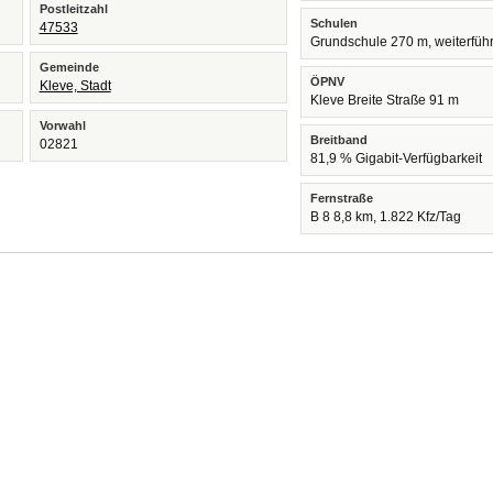
Postleitzahl
Schulen
47533
Grundschule 270 m, weiterfüh
Gemeinde
ÖPNV
Kleve, Stadt
Kleve Breite Straße 91 m
Vorwahl
Breitband
02821
81,9 % Gigabit-Verfügbarkeit
Fernstraße
B 8 8,8 km, 1.822 Kfz/Tag