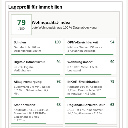
Lageprofil für Immobilien
79
Wohnqualität-Index
gute Wohnqualität aus 100 % Datenabdeckung.
/100
100
94
Schulen
ÖPNV-Erreichbarkeit
Grundschule 167 m,
Nächste Station 158 m, ca.
weiterführend 289 m
3 Abfahrten werktags
94
90
Digitale Infrastruktur
Wohnungsmarkt
96,7 % Gigabit-
6,15 €/m² Miete, 4,5 %
Verfügbarkeit
Leerstand
92
79
Alltagsversorgung
INKAR-Erreichbarkeit
Supermarkt 2,6 Min., Notfall
Hausarzt 959 m, Apotheke
8,7 Min., Schwimmbad 6,7
1,2 km, Grundschule 887
Min.
m, Autobahn 4,1 Min.
68
63
Standortmarkt
Regionale Sozialstruktur
Kaufkraft 27.421 EUR/Ew.,
SGB II 9,1 %, Kinderarmut
Steuerkraft 842 EUR/Ew.,
14,6 %, Altersarmut 2,3 %
Einzelhandel 8.667
EUR/Ew.