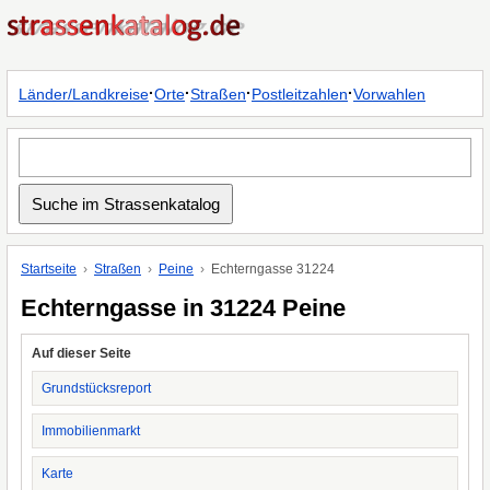
·
·
·
·
Länder/Landkreise
Orte
Straßen
Postleitzahlen
Vorwahlen
Startseite
Straßen
Peine
Echterngasse 31224
Echterngasse in 31224 Peine
Auf dieser Seite
Grundstücksreport
Immobilienmarkt
Karte