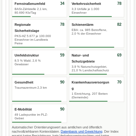
34
78
Fernstraßenumfeld
Verkehrssicherheit
BASt-Zählstelle 2,1 km,
3,3 Unfälle je 1.000
80.690 Kfz/Tag
Einwohner
78
82
Regionale
Schienenlärm
EBA: ca. 985 Betroffene,
Sicherheitslage
2,0 % der Einwohner
PKS-HZ 5.677 je 100.000
Einwohner im Landkreis
Peine
59
69
Umfeldstruktur
Natur- und
8,5 % Wald, 2,6 %
Schutzgebiete
Gewässer
3,9 % Naturschutzgebiet,
21,0 % Landschaftsschutz
90
70
Gesundheit
Krankenhausversorgun
Traumazentrum 2,3 km
g
1 Einrichtung, 207 Betten
(Gemeinde)
90
E-Mobilität
49 Ladepunkte im PLZ-
Gebiet
Automatischer Orientierungswert aus amtlichen und öffentlich
nachvollziehbaren Kontextdaten.
Datenbasis und Gewichtung
. Der Index
ersetzt keine Besichtigung, kein Verkehrswertgutachten und keine