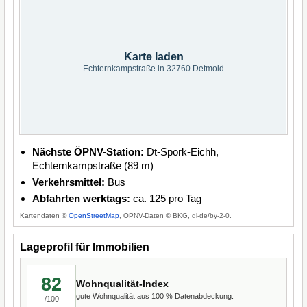
Karte laden
Echternkampstraße in 32760 Detmold
Nächste ÖPNV-Station:
Dt-Spork-Eichh,
Echternkampstraße (89 m)
Verkehrsmittel:
Bus
Abfahrten werktags:
ca. 125 pro Tag
Kartendaten ©
OpenStreetMap
, ÖPNV-Daten © BKG, dl-de/by-2-0.
Lageprofil für Immobilien
82
Wohnqualität-Index
gute Wohnqualität aus 100 % Datenabdeckung.
/100