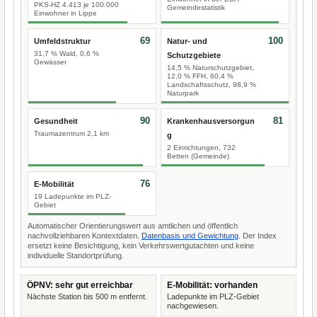
PKS-HZ 4.413 je 100.000
Gemeindestatistik
Einwohner in Lippe
69
100
Umfeldstruktur
Natur- und
31,7 % Wald, 0,6 %
Schutzgebiete
Gewässer
14,5 % Naturschutzgebiet,
12,0 % FFH, 60,4 %
Landschaftsschutz, 98,9 %
Naturpark
90
81
Gesundheit
Krankenhausversorgun
Traumazentrum 2,1 km
g
2 Einrichtungen, 732
Betten (Gemeinde)
76
E-Mobilität
19 Ladepunkte im PLZ-
Gebiet
Automatischer Orientierungswert aus amtlichen und öffentlich
nachvollziehbaren Kontextdaten.
Datenbasis und Gewichtung
. Der Index
ersetzt keine Besichtigung, kein Verkehrswertgutachten und keine
individuelle Standortprüfung.
ÖPNV: sehr gut erreichbar
E-Mobilität: vorhanden
Nächste Station bis 500 m entfernt.
Ladepunkte im PLZ-Gebiet
nachgewiesen.