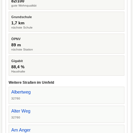
82/100
gute Wohnqualität
Grundschule
1,7 km
nächste Schule
ÖPNV
89 m
nächste Station
Gigabit
88,4 %
Haushalte
Weitere Straßen im Umfeld
Albertweg
32760
Alter Weg
32760
Am Anger