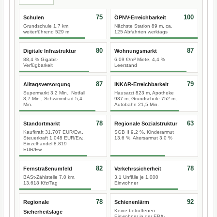
75
100
Schulen
ÖPNV-Erreichbarkeit
Grundschule 1,7 km,
Nächste Station 89 m, ca.
weiterführend 529 m
125 Abfahrten werktags
80
87
Digitale Infrastruktur
Wohnungsmarkt
88,4 % Gigabit-
6,09 €/m² Miete, 4,4 %
Verfügbarkeit
Leerstand
87
79
Alltagsversorgung
INKAR-Erreichbarkeit
Supermarkt 3,2 Min., Notfall
Hausarzt 823 m, Apotheke
8,7 Min., Schwimmbad 5,4
937 m, Grundschule 752 m,
Min.
Autobahn 21,5 Min.
78
63
Standortmarkt
Regionale Sozialstruktur
Kaufkraft 31.707 EUR/Ew.,
SGB II 9,2 %, Kinderarmut
Steuerkraft 1.048 EUR/Ew.,
13,6 %, Altersarmut 3,0 %
Einzelhandel 8.819
EUR/Ew.
82
78
Fernstraßenumfeld
Verkehrssicherheit
BASt-Zählstelle 7,0 km,
3,1 Unfälle je 1.000
13.618 Kfz/Tag
Einwohner
78
92
Regionale
Schienenlärm
Keine betroffenen
Sicherheitslage
Einwohner in der EBA-