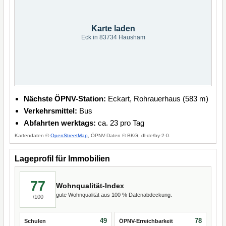
Karte laden
Eck in 83734 Hausham
Nächste ÖPNV-Station:
Eckart, Rohrauerhaus (583 m)
Verkehrsmittel:
Bus
Abfahrten werktags:
ca. 23 pro Tag
Kartendaten ©
OpenStreetMap
, ÖPNV-Daten © BKG, dl-de/by-2-0.
Lageprofil für Immobilien
77
Wohnqualität-Index
gute Wohnqualität aus 100 % Datenabdeckung.
/100
49
78
Schulen
ÖPNV-Erreichbarkeit