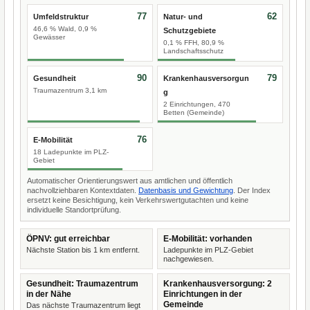
77
62
Umfeldstruktur
Natur- und
46,6 % Wald, 0,9 %
Schutzgebiete
Gewässer
0,1 % FFH, 80,9 %
Landschaftsschutz
90
79
Gesundheit
Krankenhausversorgun
Traumazentrum 3,1 km
g
2 Einrichtungen, 470
Betten (Gemeinde)
76
E-Mobilität
18 Ladepunkte im PLZ-
Gebiet
Automatischer Orientierungswert aus amtlichen und öffentlich
nachvollziehbaren Kontextdaten.
Datenbasis und Gewichtung
. Der Index
ersetzt keine Besichtigung, kein Verkehrswertgutachten und keine
individuelle Standortprüfung.
ÖPNV: gut erreichbar
E-Mobilität: vorhanden
Nächste Station bis 1 km entfernt.
Ladepunkte im PLZ-Gebiet
nachgewiesen.
Gesundheit: Traumazentrum
Krankenhausversorgung: 2
in der Nähe
Einrichtungen in der
Gemeinde
Das nächste Traumazentrum liegt