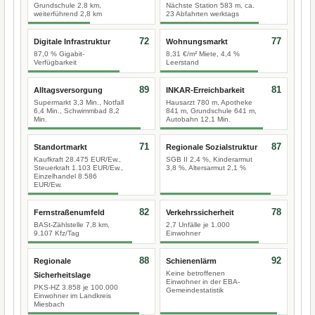
Grundschule 2,8 km,
Nächste Station 583 m, ca.
weiterführend 2,8 km
23 Abfahrten werktags
72
77
Digitale Infrastruktur
Wohnungsmarkt
87,0 % Gigabit-
8,31 €/m² Miete, 4,4 %
Verfügbarkeit
Leerstand
89
81
Alltagsversorgung
INKAR-Erreichbarkeit
Supermarkt 3,3 Min., Notfall
Hausarzt 780 m, Apotheke
6,4 Min., Schwimmbad 8,2
841 m, Grundschule 641 m,
Min.
Autobahn 12,1 Min.
71
87
Standortmarkt
Regionale Sozialstruktur
Kaufkraft 28.475 EUR/Ew.,
SGB II 2,4 %, Kinderarmut
Steuerkraft 1.103 EUR/Ew.,
3,8 %, Altersarmut 2,1 %
Einzelhandel 8.586
EUR/Ew.
82
78
Fernstraßenumfeld
Verkehrssicherheit
BASt-Zählstelle 7,8 km,
2,7 Unfälle je 1.000
9.107 Kfz/Tag
Einwohner
88
92
Regionale
Schienenlärm
Keine betroffenen
Sicherheitslage
Einwohner in der EBA-
PKS-HZ 3.858 je 100.000
Gemeindestatistik
Einwohner im Landkreis
Miesbach