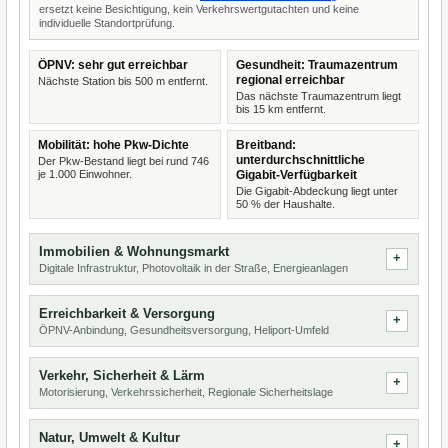
ersetzt keine Besichtigung, kein Verkehrswertgutachten und keine
individuelle Standortprüfung.
ÖPNV: sehr gut erreichbar
Gesundheit: Traumazentrum
regional erreichbar
Nächste Station bis 500 m entfernt.
Das nächste Traumazentrum liegt
bis 15 km entfernt.
Mobilität: hohe Pkw-Dichte
Breitband:
unterdurchschnittliche
Der Pkw-Bestand liegt bei rund 746
je 1.000 Einwohner.
Gigabit-Verfügbarkeit
Die Gigabit-Abdeckung liegt unter
50 % der Haushalte.
Immobilien & Wohnungsmarkt
Digitale Infrastruktur, Photovoltaik in der Straße, Energieanlagen
Erreichbarkeit & Versorgung
ÖPNV-Anbindung, Gesundheitsversorgung, Heliport-Umfeld
Verkehr, Sicherheit & Lärm
Motorisierung, Verkehrssicherheit, Regionale Sicherheitslage
Natur, Umwelt & Kultur