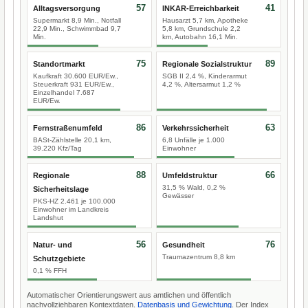
57
41
Alltagsversorgung
INKAR-Erreichbarkeit
Supermarkt 8,9 Min., Notfall
Hausarzt 5,7 km, Apotheke
22,9 Min., Schwimmbad 9,7
5,8 km, Grundschule 2,2
Min.
km, Autobahn 16,1 Min.
75
89
Standortmarkt
Regionale Sozialstruktur
Kaufkraft 30.600 EUR/Ew.,
SGB II 2,4 %, Kinderarmut
Steuerkraft 931 EUR/Ew.,
4,2 %, Altersarmut 1,2 %
Einzelhandel 7.687
EUR/Ew.
86
63
Fernstraßenumfeld
Verkehrssicherheit
BASt-Zählstelle 20,1 km,
6,8 Unfälle je 1.000
39.220 Kfz/Tag
Einwohner
88
66
Regionale
Umfeldstruktur
31,5 % Wald, 0,2 %
Sicherheitslage
Gewässer
PKS-HZ 2.461 je 100.000
Einwohner im Landkreis
Landshut
56
76
Natur- und
Gesundheit
Traumazentrum 8,8 km
Schutzgebiete
0,1 % FFH
Automatischer Orientierungswert aus amtlichen und öffentlich
nachvollziehbaren Kontextdaten.
Datenbasis und Gewichtung
. Der Index