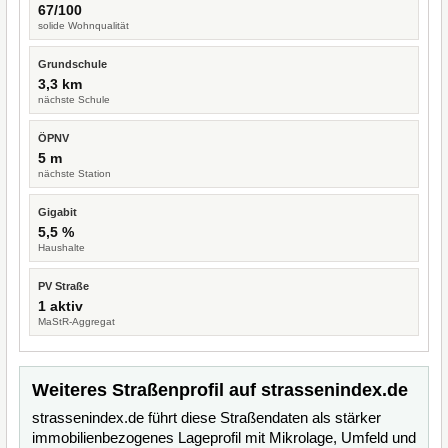
67/100
solide Wohnqualität
Grundschule
3,3 km
nächste Schule
ÖPNV
5 m
nächste Station
Gigabit
5,5 %
Haushalte
PV Straße
1 aktiv
MaStR-Aggregat
Weiteres Straßenprofil auf strassenindex.de
strassenindex.de führt diese Straßendaten als stärker
immobilienbezogenes Lageprofil mit Mikrolage, Umfeld und