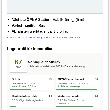
Nächste ÖPNV-Station:
Eck (Kröning) (5 m)
Verkehrsmittel:
Bus
Abfahrten werktags:
ca. 1 pro Tag
Kartendaten ©
OpenStreetMap
, ÖPNV-Daten © BKG, dl-de/by-2-0.
Lageprofil für Immobilien
67
Wohnqualität-Index
solide Wohnqualität aus 100 % Datenabdeckung.
/100
49
94
Schulen
ÖPNV-Erreichbarkeit
Grundschule 3,3 km,
Nächste Station 5 m, ca. 1
weiterführend 3,7 km
Abfahrten werktags
14
83
Digitale Infrastruktur
Wohnungsmarkt
5,5 % Gigabit-Verfügbarkeit
5,98 €/m² Miete, 5,1 %
Leerstand