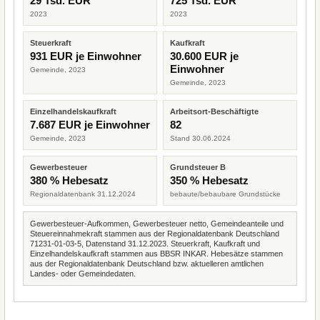
29 Tsd. EUR
725 Tsd. EUR
2023
2023
Steuerkraft
Kaufkraft
931 EUR je Einwohner
30.600 EUR je
Einwohner
Gemeinde, 2023
Gemeinde, 2023
Einzelhandelskaufkraft
Arbeitsort-Beschäftigte
7.687 EUR je Einwohner
82
Gemeinde, 2023
Stand 30.06.2024
Gewerbesteuer
Grundsteuer B
380 % Hebesatz
350 % Hebesatz
Regionaldatenbank 31.12.2024
bebaute/bebaubare Grundstücke
Gewerbesteuer-Aufkommen, Gewerbesteuer netto, Gemeindeanteile und
Steuereinnahmekraft stammen aus der Regionaldatenbank Deutschland
71231-01-03-5, Datenstand 31.12.2023. Steuerkraft, Kaufkraft und
Einzelhandelskaufkraft stammen aus BBSR INKAR. Hebesätze stammen
aus der Regionaldatenbank Deutschland bzw. aktuelleren amtlichen
Landes- oder Gemeindedaten.