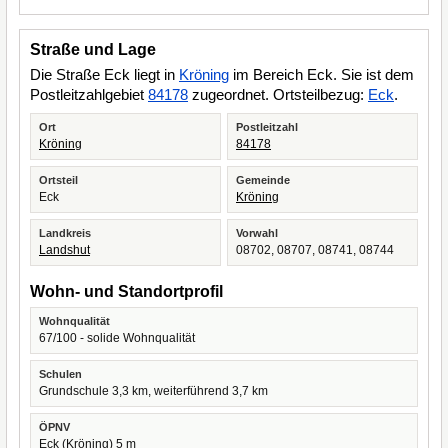
Straße und Lage
Die Straße Eck liegt in
Kröning
im Bereich Eck. Sie ist dem
Postleitzahlgebiet
84178
zugeordnet. Ortsteilbezug:
Eck
.
Ort
Postleitzahl
Kröning
84178
Ortsteil
Gemeinde
Eck
Kröning
Landkreis
Vorwahl
Landshut
08702, 08707, 08741, 08744
Wohn- und Standortprofil
Wohnqualität
67/100 - solide Wohnqualität
Schulen
Grundschule 3,3 km, weiterführend 3,7 km
ÖPNV
Eck (Kröning) 5 m