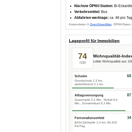
Nächste ÖPNV-Station:
Bi-Eckardt
Verkehrsmittel:
Bus
Abfahrten werktags:
ca. 48 pro Ta
Kartendaten ©
OpenStreetMap
, ÖPNV-Daten 
Lageprofil für Immobilien
74
Wohnqualität-Inde
solide Wohnqualität aus 1
/100
68
Schulen
Grundschule 2,3 km,
weiterführend 2,1 km
87
Alltagsversorgung
Supermarkt 3,2 Min., Notfall 9,4
Min., Schwimmbad 6,3 Min.
34
Fernstraßenumfeld
BASt-Zählstelle 1,4 km, 94.620
Kfz/Tag