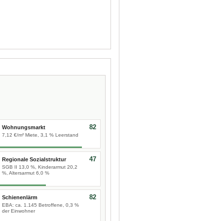
82
Wohnungsmarkt
7,12 €/m² Miete, 3,1 % Leerstand
47
Regionale Sozialstruktur
SGB II 13,0 %, Kinderarmut 20,2
%, Altersarmut 6,0 %
82
Schienenlärm
EBA: ca. 1.145 Betroffene, 0,3 %
der Einwohner