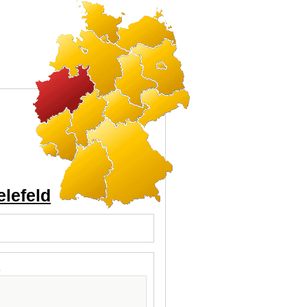
elefeld
l