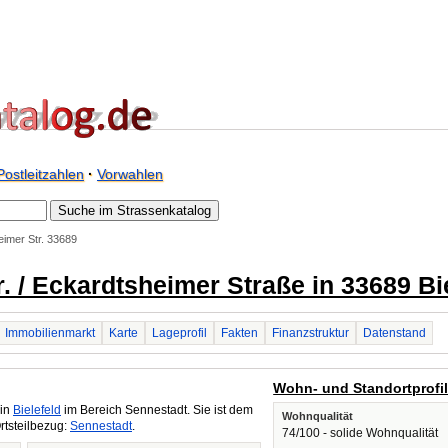
Postleitzahlen
·
Vorwahlen
imer Str. 33689
. / Eckardtsheimer Straße in 33689 Bi
Immobilienmarkt
Karte
Lageprofil
Fakten
Finanzstruktur
Datenstand
Wohn- und Standortprofi
 in
Bielefeld
im Bereich Sennestadt. Sie ist dem
Wohnqualität
rtsteilbezug:
Sennestadt
.
74/100 - solide Wohnqualität