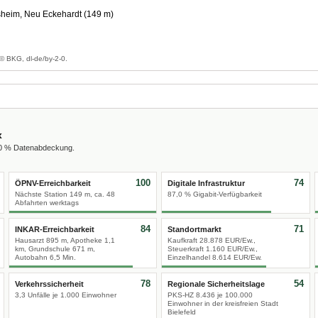
sheim, Neu Eckehardt (149 m)
g
© BKG, dl-de/by-2-0.
x
00 % Datenabdeckung.
100
74
ÖPNV-Erreichbarkeit
Digitale Infrastruktur
Nächste Station 149 m, ca. 48
87,0 % Gigabit-Verfügbarkeit
Abfahrten werktags
84
71
INKAR-Erreichbarkeit
Standortmarkt
Hausarzt 895 m, Apotheke 1,1
Kaufkraft 28.878 EUR/Ew.,
km, Grundschule 671 m,
Steuerkraft 1.160 EUR/Ew.,
Autobahn 6,5 Min.
Einzelhandel 8.614 EUR/Ew.
78
54
Verkehrssicherheit
Regionale Sicherheitslage
3,3 Unfälle je 1.000 Einwohner
PKS-HZ 8.436 je 100.000
Einwohner in der kreisfreien Stadt
Bielefeld