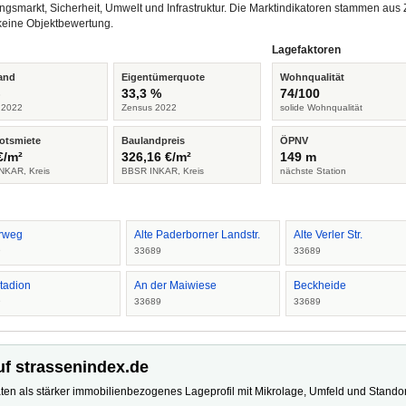
ngsmarkt, Sicherheit, Umwelt und Infrastruktur. Die Marktindikatoren stammen a
keine Objektbewertung.
Lagefaktoren
and
Eigentümerquote
Wohnqualität
%
33,3 %
74/100
 2022
Zensus 2022
solide Wohnqualität
otsmiete
Baulandpreis
ÖPNV
€/m²
326,16 €/m²
149 m
NKAR, Kreis
BBSR INKAR, Kreis
nächste Station
erweg
Alte Paderborner Landstr.
Alte Verler Str.
9
33689
33689
tadion
An der Maiwiese
Beckheide
9
33689
33689
uf strassenindex.de
ten als stärker immobilienbezogenes Lageprofil mit Mikrolage, Umfeld und Standort