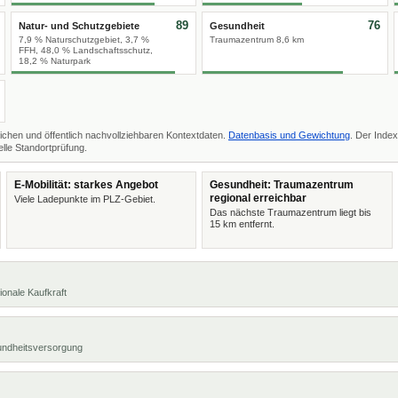
89
76
Natur- und Schutzgebiete
Gesundheit
7,9 % Naturschutzgebiet, 3,7 %
Traumazentrum 8,6 km
FFH, 48,0 % Landschaftsschutz,
18,2 % Naturpark
ichen und öffentlich nachvollziehbaren Kontextdaten.
Datenbasis und Gewichtung
. Der Index
lle Standortprüfung.
E-Mobilität: starkes Angebot
Gesundheit: Traumazentrum
regional erreichbar
Viele Ladepunkte im PLZ-Gebiet.
Das nächste Traumazentrum liegt bis
15 km entfernt.
ionale Kaufkraft
undheitsversorgung