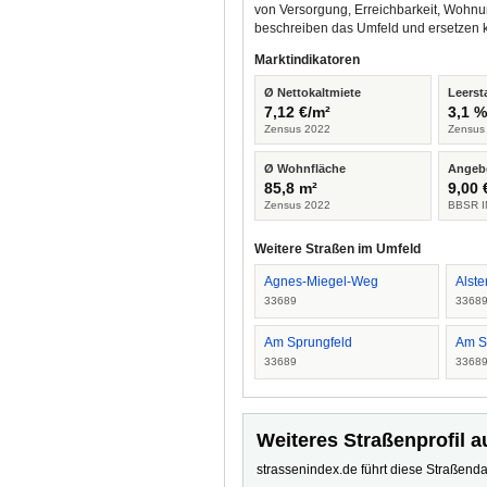
von Versorgung, Erreichbarkeit, Wohnu
beschreiben das Umfeld und ersetzen 
Marktindikatoren
Ø Nettokaltmiete
Leerst
7,12 €/m²
3,1 
Zensus 2022
Zensus
Ø Wohnfläche
Angeb
85,8 m²
9,00 
Zensus 2022
BBSR I
Weitere Straßen im Umfeld
Agnes-Miegel-Weg
Alst
33689
3368
Am Sprungfeld
Am S
33689
3368
Weiteres Straßenprofil a
strassenindex.de führt diese Straßenda