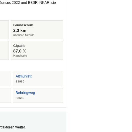
us Zensus 2022 und BBSR INKAR; sie
Grundschule
2,3 km
nächste Schule
Gigabit
87,0 %
Haushalte
Altmühlstr.
33689
Behringweg
33689
faktoren weiter.