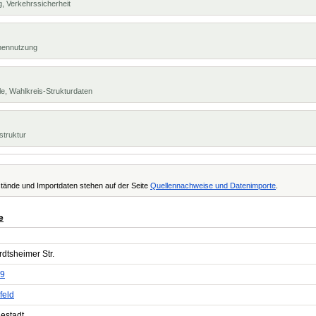
, Verkehrssicherheit
chennutzung
e, Wahlkreis-Strukturdaten
struktur
tände und Importdaten stehen auf der Seite
Quellennachweise und Datenimporte
.
e
dtsheimer Str.
9
feld
estadt