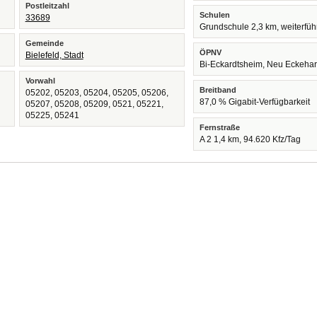
Postleitzahl
Schulen
33689
Grundschule 2,3 km, weiterfü
Gemeinde
ÖPNV
Bielefeld, Stadt
Bi-Eckardtsheim, Neu Eckehar
Vorwahl
Breitband
05202, 05203, 05204, 05205, 05206,
87,0 % Gigabit-Verfügbarkeit
05207, 05208, 05209, 0521, 05221,
05225, 05241
Fernstraße
A 2 1,4 km, 94.620 Kfz/Tag